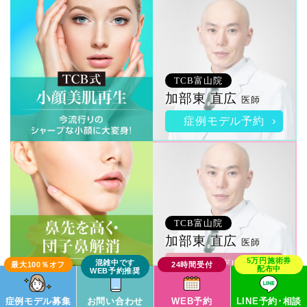
TCB富山院
加部東 直広
医師
症例モデル予約
TCB富山院
加部東 直広
医師
症例モデル予約
症例モデル募集
お問い合わせ
WEB予約
LINE予約･相談