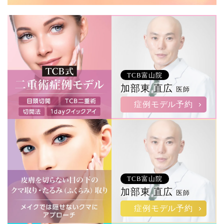
TCB富山院
加部東 直広
医師
症例モデル予約
TCB富山院
加部東 直広
医師
症例モデル予約