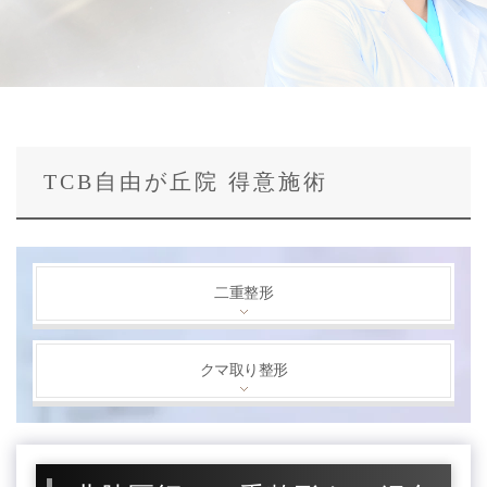
TCB自由が丘院 得意施術
二重整形
クマ取り整形