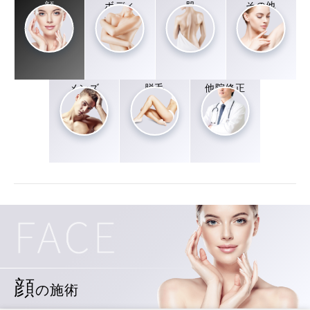
顔
ボディ
肌
その他
メンズ
脱毛
他院修正
顔
の施術