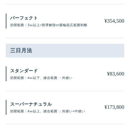
パーフェクト
¥
354,500
切開範囲：3㎜以上+靭帯解除or眼輪筋広範囲剥離
三日月法
スタンダード
¥
83,600
切開範囲：4㎜以下、縫合範囲 ：外縫い
スーパーナチュラル
¥
173,800
切開範囲：4㎜以上、縫合範囲 ：外縫い+中縫い