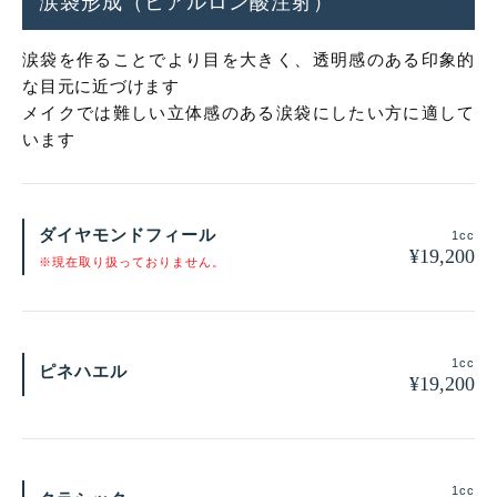
涙袋形成（ヒアルロン酸注射）
涙袋を作ることでより目を大きく、透明感のある印象的
な目元に近づけます
メイクでは難しい立体感のある涙袋にしたい方に適して
います
ダイヤモンドフィール
1cc
¥
19,200
※現在取り扱っておりません。
1cc
ピネハエル
¥
19,200
1cc