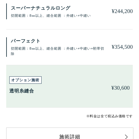
スーパーナチュラルロング
¥
244,200
切開範囲：8㎜以上、縫合範囲 ：外縫い+中縫い
パーフェクト
¥
354,500
切開範囲：8㎜以上、縫合範囲 ：外縫い+中縫い+靭帯切
除
¥
30,600
透明糸縫合
※料金は全て税込み価格です
施術詳細