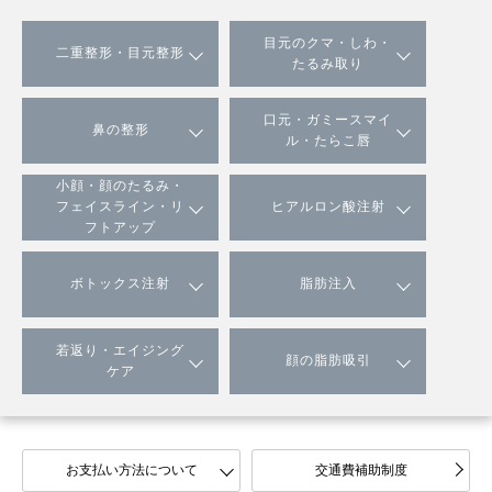
目元のクマ・しわ・
二重整形・目元整形
たるみ取り
口元・ガミースマイ
鼻の整形
ル・たらこ唇
小顔・顔のたるみ・
フェイスライン・リ
ヒアルロン酸注射
フトアップ
ボトックス注射
脂肪注入
若返り・エイジング
顔の脂肪吸引
ケア
お支払い方法について
交通費補助制度