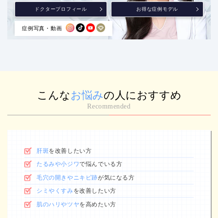
ドクタープロフィール
お得な症例モデル
症例写真・動画
こんな
お悩み
の人におすすめ
Recommended
肝斑
を改善したい方
たるみや小ジワ
で悩んでいる方
毛穴の開きやニキビ跡
が気になる方
シミやくすみ
を改善したい方
肌のハリやツヤ
を高めたい方