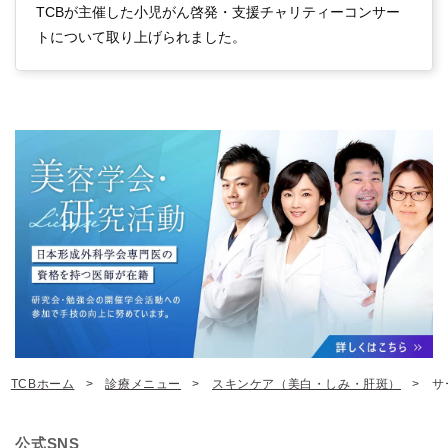
TCBが主催した小児がん啓発・支援チャリティーコンサー
トについて取り上げられました。
TCBホーム
診療メニュー
スキンケア（美白・しみ・肝斑）
サ
公式SNS