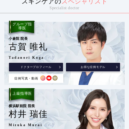
スキンケアの
スペシャリスト
Specialist doctor
グループ指
導医
小倉院 院長
古賀 唯礼
Tadanori Koga
ドクタープロフィール
お得な症例モデル
症例写真・動画
上級指導医
横浜駅前院 院長
村井 瑞佳
Mizuka Murai