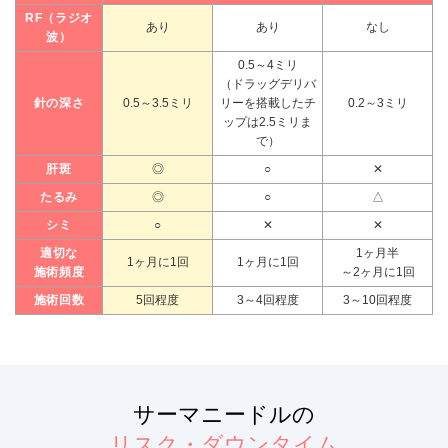
RF（ラジオ
あり
あり
なし
波）
0.5～4ミリ
（ドラッグデリバ
針の深さ
0.5～3.5ミリ
リーを搭載したチ
0.2～3ミリ
ップは2.5ミリま
で）
肝斑
◎
○
✕
たるみ
◎
○
△
シミ
○
✕
✕
適切な
1ヶ月半
1ヶ月に1回
1ヶ月に1回
施術頻度
～2ヶ月に1回
施術回数
5回程度
3～4回程度
3～10回程度
サーマニードルの
リスク・ダウンタイム