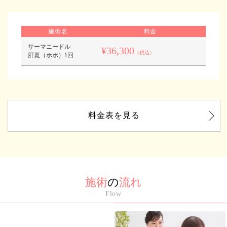
施術名
料金
サーマニードル
¥36,300
（税込）
肝斑（ホホ）1回
料金表を見る
施術
の
流れ
Flow