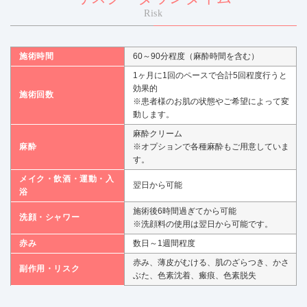
Risk
施術時間
60～90分程度（麻酔時間を含む）
1ヶ月に1回のペースで合計5回程度行うと
効果的
施術回数
※患者様のお肌の状態やご希望によって変
動します。
麻酔クリーム
麻酔
※オプションで各種麻酔もご用意していま
す。
メイク・飲酒・運動・入
翌日から可能
浴
施術後6時間過ぎてから可能
洗顔・シャワー
※洗顔料の使用は翌日から可能です。
赤み
数日～1週間程度
赤み、薄皮がむける、肌のざらつき、かさ
副作用・リスク
ぶた、色素沈着、瘢痕、色素脱失