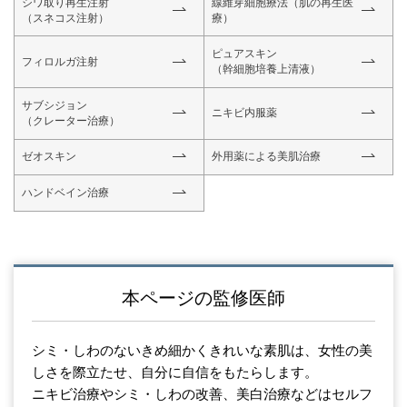
シワ取り再生注射
線維芽細胞療法
（肌の再生医
（スネコス注射）
療）
ピュアスキン
フィロルガ注射
（幹細胞培養上清液）
サブシジョン
ニキビ内服薬
（クレーター治療）
ゼオスキン
外用薬による美肌治療
ハンドベイン治療
本ページの監修医師
シミ・しわのないきめ細かくきれいな素肌は、女性の美
しさを際立たせ、自分に自信をもたらします。
ニキビ治療やシミ・しわの改善、美白治療などはセルフ