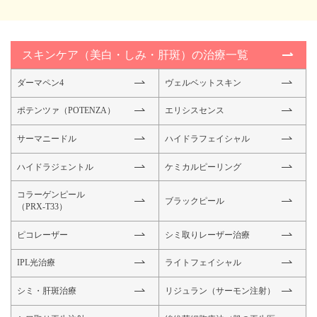
スキンケア（美白・しみ・肝斑）の治療一覧
ダーマペン4
ヴェルベットスキン
ポテンツァ（POTENZA）
エリシスセンス
サーマニードル
ハイドラフェイシャル
ハイドラジェントル
ケミカルピーリング
コラーゲンピール
ブラックピール
（PRX-T33）
ピコレーザー
シミ取りレーザー治療
IPL光治療
ライトフェイシャル
シミ・肝斑治療
リジュラン（サーモン注射）