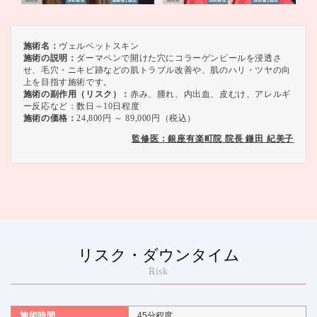
施術名：
ヴェルベットスキン
施術の説明：
ダーマペンで開けた穴にコラーゲンピールを浸透さ
せ、毛穴・ニキビ跡などの肌トラブル改善や、肌のハリ・ツヤの向
上を目指す施術です。
施術の副作用（リスク）：
赤み、腫れ、内出血、皮むけ、アレルギ
ー反応など：数日～10日程度
施術の価格：
24,800円 ～ 89,000円（税込）
監修医：銀座有楽町院 院長 鎌田 紀美子
リスク・ダウンタイム
Risk
施術時間
45分程度