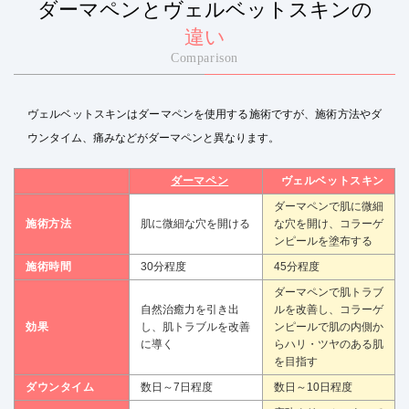
ダーマペンとヴェルベットスキンの
違い
Comparison
ヴェルベットスキンはダーマペンを使用する施術ですが、施術方法やダ
ウンタイム、痛みなどがダーマペンと異なります。
ダーマペン
ヴェルベットスキン
ダーマペンで肌に微細
施術方法
肌に微細な穴を開ける
な穴を開け、コラーゲ
ンピールを塗布する
施術時間
30分程度
45分程度
ダーマペンで肌トラブ
自然治癒力を引き出
ルを改善し、コラーゲ
効果
し、肌トラブルを改善
ンピールで肌の内側か
に導く
らハリ・ツヤのある肌
を目指す
ダウンタイム
数日～7日程度
数日～10日程度