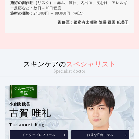
施術の副作用（リスク）：
赤み、腫れ、内出血、皮むけ、アレルギ
ー反応など：数日～10日程度
施術の価格：
24,800円 ～ 89,000円（税込）
監修医：銀座有楽町院 院長 鎌田 紀美子
スキンケアの
スペシャリスト
Specialist doctor
グループ指
導医
小倉院 院長
古賀 唯礼
Tadanori Koga
ドクタープロフィール
お得な症例モデル