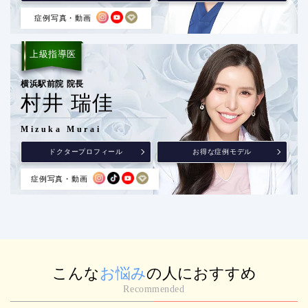
症例写真・動画
上級指導医
横浜駅前院 院長
村井 瑞佳
Mizuka Murai
ドクタープロフィール
お得な症例モデル
症例写真・動画
こんな
お悩み
の人におすすめ
Recommended