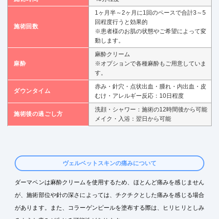
1ヶ月半～2ヶ月に1回のペースで合計3～5
回程度行うと効果的
施術回数
※患者様のお肌の状態やご希望によって変
動します。
麻酔クリーム
麻酔
※オプションで各種麻酔もご用意していま
す。
赤み・針穴・点状出血・腫れ・内出血・皮
ダウンタイム
むけ・アレルギー反応：10日程度
洗顔・シャワー：施術の12時間後から可能
施術後の過ごし方
メイク・入浴：翌日から可能
ヴェルベットスキンの痛みについて
ダーマペンは麻酔クリームを使用するため、ほとんど痛みを感じません
が、施術部位や針の深さによっては、チクチクとした痛みを感じる場合
があります。また、コラーゲンピールを塗布する際は、ヒリヒリとしみ