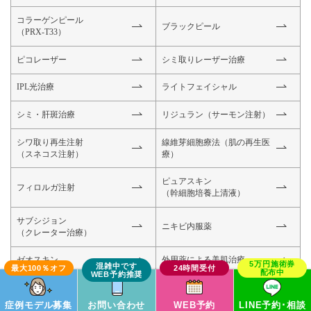
コラーゲンピール
ブラックピール
（PRX-T33）
ピコレーザー
シミ取りレーザー治療
IPL光治療
ライトフェイシャル
シミ・肝斑治療
リジュラン（サーモン注射）
シワ取り再生注射
線維芽細胞療法
（肌の再生医
（スネコス注射）
療）
ピュアスキン
フィロルガ注射
（幹細胞培養上清液）
サブシジョン
ニキビ内服薬
（クレーター治療）
ゼオスキン
外用薬による美肌治療
ハンドベイン治療
症例モデル募集
お問い合わせ
WEB予約
LINE予約･相談