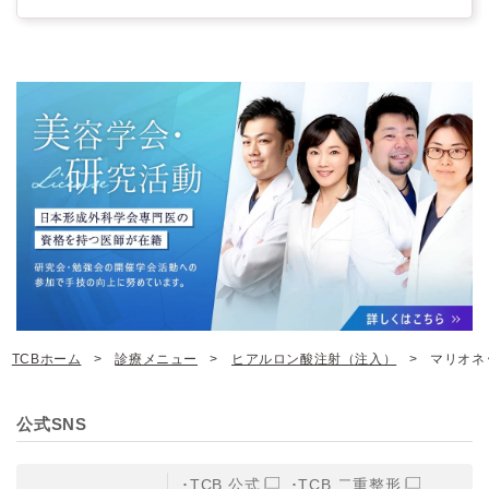
TCBホーム
診療メニュー
ヒアルロン酸注射（注入）
マリオネ
公式SNS
TCB 公式
TCB 二重整形