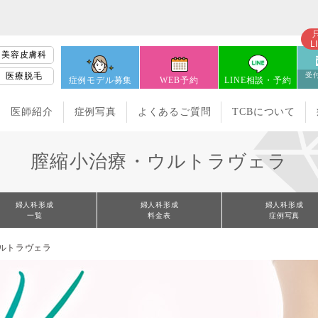
L
美容皮膚科
医療脱毛
受付
症例モデル募集
WEB予約
LINE相談・予約
医師紹介
症例写真
よくあるご質問
TCBについて
膣縮小治療・ウルトラヴェラ
婦人科形成
婦人科形成
婦人科形成
一覧
料金表
症例写真
ルトラヴェラ