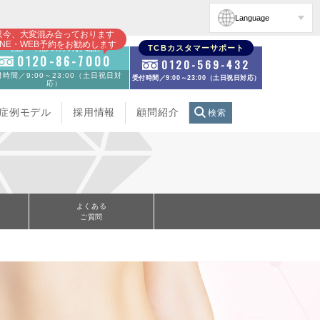
Language
只今、大変混み合っております
INE・WEB予約をお勧めします
初診・再診の方のお電話
TCBカスタマーサポート
0120-86-7000
0120-569-432
時間／9:00～23:00（土日祝日対
受付時間／9:00～23:00（土日祝日対応）
応）
症例モデル
採用情報
顧問紹介
検索
よくある
ご質問