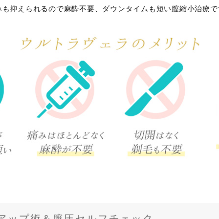
みも抑えられるので麻酔不要、ダウンタイムも短い膣縮小治療で
アップ術＆膣圧セルフチェック