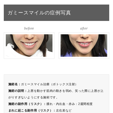
ガミースマイルの症例写真
before
after
施術名：
ガミースマイル治療（ボトックス注射）
施術の説明：
上唇を動かす筋肉の動きを弱め、笑った際に上唇が上
がりすぎないようにする施術です。
施術の副作用（リスク）：
腫れ・内出血・赤み：2週間程度
まれに起こる副作用（リスク）：
左右差など