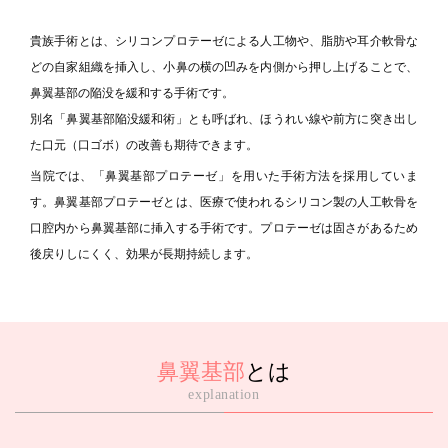
貴族手術とは、シリコンプロテーゼによる人工物や、脂肪や耳介軟骨な
どの自家組織を挿入し、小鼻の横の凹みを内側から押し上げることで、
鼻翼基部の陥没を緩和する手術です。
別名「鼻翼基部陥没緩和術」とも呼ばれ、ほうれい線や前方に突き出し
た口元（口ゴボ）の改善も期待できます。
当院では、「鼻翼基部プロテーゼ」を用いた手術方法を採用していま
す。鼻翼基部プロテーゼとは、医療で使われるシリコン製の人工軟骨を
口腔内から鼻翼基部に挿入する手術です。プロテーゼは固さがあるため
後戻りしにくく、効果が長期持続します。
鼻翼基部
とは
explanation