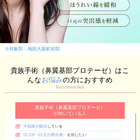
※対象院：梅田大阪駅前院
貴族手術（鼻翼基部プロテーゼ）は
こ
んな
お悩み
の方におすすめ
Recommended
貴族手術（鼻翼基部プロテーゼ）
が向いている人
中顔面が陥没
している
口ゴボ（口元の突出感）
を治したい