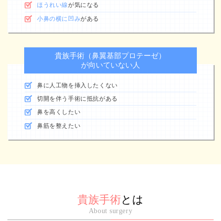
ほうれい線
が気になる
小鼻の横に凹み
がある
貴族手術（鼻翼基部プロテーゼ）
が向いていない人
鼻に人工物を挿入したくない
切開を伴う手術に抵抗がある
鼻を高くしたい
鼻筋を整えたい
貴族手術
とは
About surgery