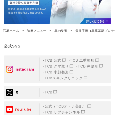
TCBホーム
診療メニュー
鼻の整形
貴族手術（鼻翼基部プロテ
公式SNS
TCB 公式
TCB 二重整形
TCB クマ取り
TCB 鼻整形
Instagram
TCB 小顔整形
TCBスキンクリニック
X
TCB
公式（TCBオトナ美肌）
YouTube
TCB サブチャンネル