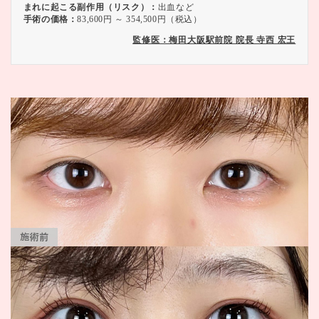
まれに起こる副作用（リスク）：
出血など
手術の価格：
83,600円 ～ 354,500円（税込）
監修医：梅田大阪駅前院 院長 寺西 宏王