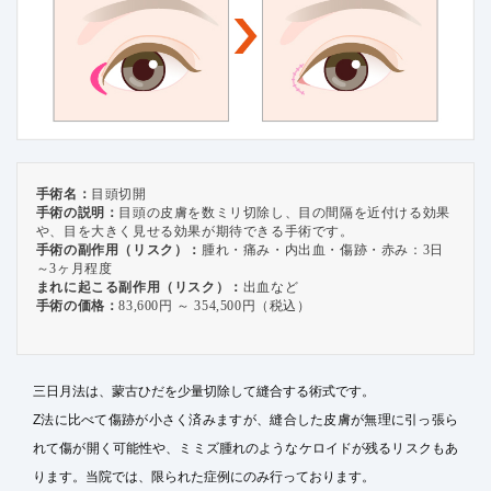
手術名：
目頭切開
手術の説明：
目頭の皮膚を数ミリ切除し、目の間隔を近付ける効果
や、目を大きく見せる効果が期待できる手術です。
手術の副作用（リスク）：
腫れ・痛み・内出血・傷跡・赤み：3日
～3ヶ月程度
まれに起こる副作用（リスク）：
出血など
手術の価格：
83,600円 ～ 354,500円（税込）
三日月法は、蒙古ひだを少量切除して縫合する術式です。
Z法に比べて傷跡が小さく済みますが、縫合した皮膚が無理に引っ張ら
れて傷が開く可能性や、ミミズ腫れのようなケロイドが残るリスクもあ
ります。当院では、限られた症例にのみ行っております。