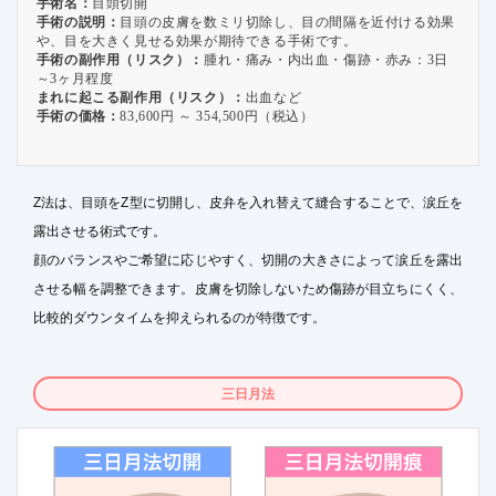
手術名：
目頭切開
手術の説明：
目頭の皮膚を数ミリ切除し、目の間隔を近付ける効果
や、目を大きく見せる効果が期待できる手術です。
手術の副作用（リスク）：
腫れ・痛み・内出血・傷跡・赤み：3日
～3ヶ月程度
まれに起こる副作用（リスク）：
出血など
手術の価格：
83,600円 ～ 354,500円（税込）
Z法は、目頭をZ型に切開し、皮弁を入れ替えて縫合することで、涙丘を
露出させる術式です。
顔のバランスやご希望に応じやすく、切開の大きさによって涙丘を露出
させる幅を調整できます。皮膚を切除しないため傷跡が目立ちにくく、
比較的ダウンタイムを抑えられるのが特徴です。
三日月法