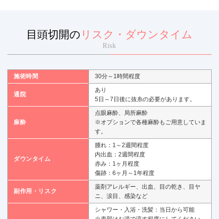
目頭切開の
リスク・ダウンタイム
Risk
施術時間
30分～1時間程度
あり
通院
5日～7日後に抜糸の必要があります。
点眼麻酔、局所麻酔
麻酔
※オプションで各種麻酔もご用意していま
す。
腫れ：1～2週間程度
内出血：2週間程度
ダウンタイム
赤み：1ヶ月程度
傷跡：6ヶ月～1年程度
薬剤アレルギー、出血、目の乾き、目ヤ
副作用・リスク
ニ、涙目、感染など
シャワー・入浴・洗髪：当日から可能