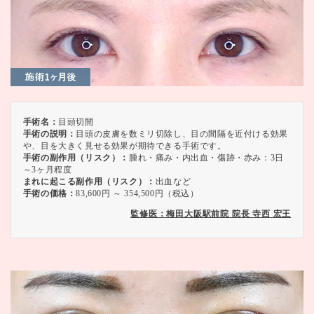
手術名：
目頭切開
手術の説明：
目頭の皮膚を数ミリ切除し、目の間隔を近付ける効果
や、目を大きく見せる効果が期待できる手術です。
手術の副作用（リスク）：
腫れ・痛み・内出血・傷跡・赤み：3日
～3ヶ月程度
まれに起こる副作用（リスク）：
出血など
手術の価格：
83,600円 ～ 354,500円（税込）
監修医：梅田大阪駅前院 院長 寺西 宏王