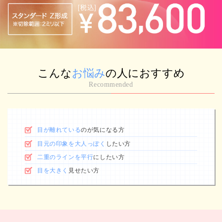
こんな
お悩み
の人におすすめ
Recommended
目が離れている
のが気になる方
目元の印象を大人っぽく
したい方
二重のラインを平行
にしたい方
目を大きく
見せたい方