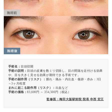
手術名：
目頭切開
手術の説明：
目頭の皮膚を数ミリ切除し、目の間隔を近付ける効果
や、目を大きく見せる効果が期待できる手術です。
手術の副作用（リスク）：
腫れ・痛み・内出血・傷跡・赤み：3日
～3ヶ月程度
まれに起こる副作用（リスク）：
出血など
手術の価格：
83,600円 ～ 354,500円（税込）
監修医：梅田大阪駅前院 院長 寺西 宏王