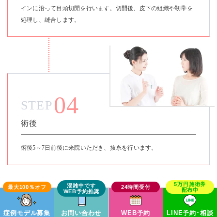
インに沿って目頭切開を行います。切開後、皮下の組織や靭帯を
処理し、縫合します。
04
STEP
術後
術後5～7日前後に来院いただき、抜糸を行います。
よくある質問
症例モデル募集
お問い合わせ
WEB予約
LINE予約･相談