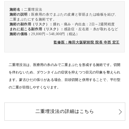
施術名：
二重埋没法
施術の説明：
医療用の糸でまぶたの皮膚と挙筋または瞼板を結び、
二重まぶたにする施術です。
施術の副作用（リスク）：
腫れ・痛み・内出血：2日～2週間程度
まれに起こる副作用（リスク）：
感染症・左右差・糸が取れるなど
施術の価格：
29,800円～548,000円（税込）
監修医：梅田大阪駅前院 院長 寺西 宏王
二重埋没法は、医療用の糸のみで二重まぶたを形成する施術です。切開
を伴わないため、ダウンタイムの症状を抑えつつ目元の印象を整えられ
ます。蒙古ひだの張りがある場合、目頭切開と併用することで、平行型
の二重が目指しやすくなります。
二重埋没法の詳細はこちら