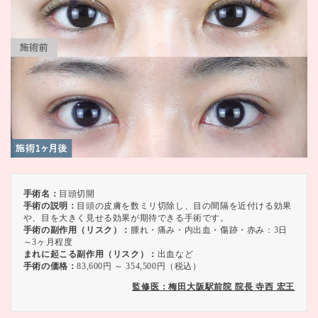
手術名：
目頭切開
手術の説明：
目頭の皮膚を数ミリ切除し、目の間隔を近付ける効果
や、目を大きく見せる効果が期待できる手術です。
手術の副作用（リスク）：
腫れ・痛み・内出血・傷跡・赤み：3日
～3ヶ月程度
まれに起こる副作用（リスク）：
出血など
手術の価格：
83,600円 ～ 354,500円（税込）
監修医：梅田大阪駅前院 院長 寺西 宏王