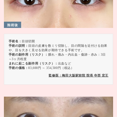
手術名：
目頭切開
手術の説明：
目頭の皮膚を数ミリ切除し、目の間隔を近付ける効果
や、目を大きく見せる効果が期待できる手術です。
手術の副作用（リスク）：
腫れ・痛み・内出血・傷跡・赤み：3日
～3ヶ月程度
まれに起こる副作用（リスク）：
出血など
手術の価格：
83,600円 ～ 354,500円（税込）
監修医：梅田大阪駅前院 院長 寺西 宏王