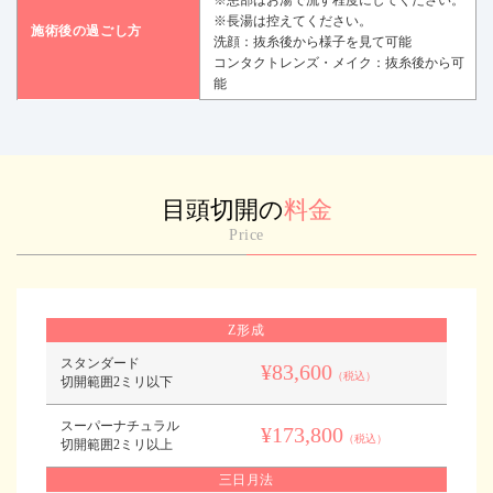
※患部はお湯で流す程度にしてください。
※長湯は控えてください。
施術後の過ごし方
洗顔：抜糸後から様子を見て可能
コンタクトレンズ・メイク：抜糸後から可
能
目頭切開の
料金
Price
Z形成
スタンダード
¥83,600
（税込）
切開範囲2ミリ以下
スーパーナチュラル
¥173,800
（税込）
切開範囲2ミリ以上
三日月法