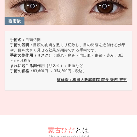
手術名：
目頭切開
手術の説明：
目頭の皮膚を数ミリ切除し、目の間隔を近付ける効果
や、目を大きく見せる効果が期待できる手術です。
手術の副作用（リスク）：
腫れ・痛み・内出血・傷跡・赤み：3日
～3ヶ月程度
まれに起こる副作用（リスク）：
出血など
手術の価格：
83,600円 ～ 354,500円（税込）
監修医：梅田大阪駅前院 院長 寺西 宏王
蒙古ひだ
とは