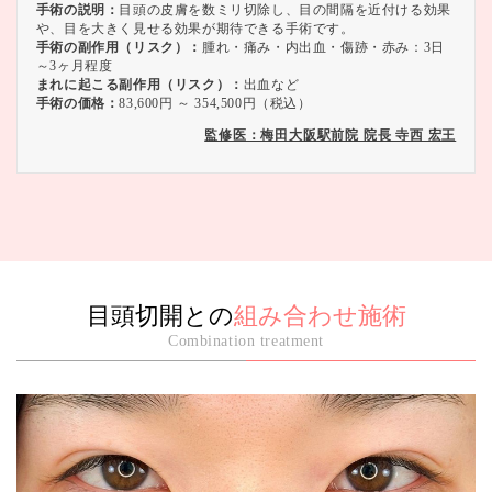
手術の説明：
目頭の皮膚を数ミリ切除し、目の間隔を近付ける効果
や、目を大きく見せる効果が期待できる手術です。
手術の副作用（リスク）：
腫れ・痛み・内出血・傷跡・赤み：3日
～3ヶ月程度
まれに起こる副作用（リスク）：
出血など
手術の価格：
83,600円 ～ 354,500円（税込）
監修医：梅田大阪駅前院 院長 寺西 宏王
目頭切開との
組み合わせ施術
Combination treatment