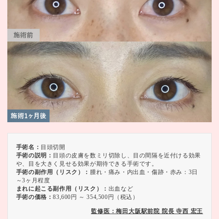
手術名：
目頭切開
手術の説明：
目頭の皮膚を数ミリ切除し、目の間隔を近付ける効果
や、目を大きく見せる効果が期待できる手術です。
手術の副作用（リスク）：
腫れ・痛み・内出血・傷跡・赤み：3日
～3ヶ月程度
まれに起こる副作用（リスク）：
出血など
手術の価格：
83,600円 ～ 354,500円（税込）
監修医：梅田大阪駅前院 院長 寺西 宏王