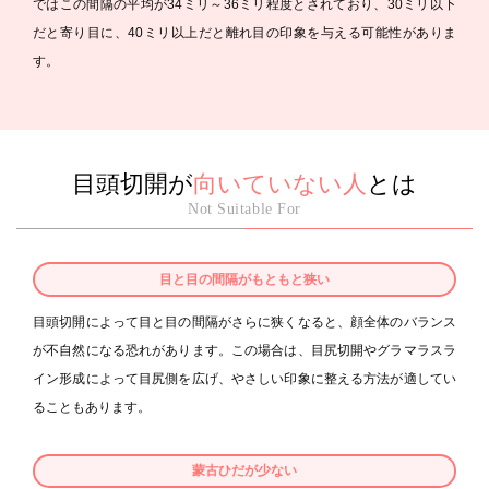
ではこの間隔の平均が34ミリ～36ミリ程度とされており、30ミリ以下
だと寄り目に、40ミリ以上だと離れ目の印象を与える可能性がありま
す。
目頭切開が
向いていない人
とは
Not Suitable For
目と目の間隔がもともと狭い
目頭切開によって目と目の間隔がさらに狭くなると、顔全体のバランス
が不自然になる恐れがあります。この場合は、目尻切開やグラマラスラ
イン形成によって目尻側を広げ、やさしい印象に整える方法が適してい
ることもあります。
蒙古ひだが少ない