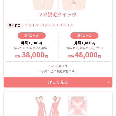
VIO脱毛クイック
Vライン＋Iライン＋Oライン
照射範囲
3回
コース
5回
コース
月額
1,700
円
月額
1,800
円
24回払い/初月のみ3,406円
30回払い/初月のみ2,920円
38,000
48,000
総額
円
総額
円
1回 18,000円
表示は全て税込価格です。