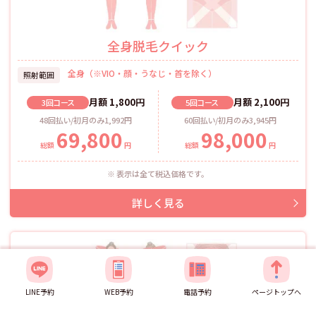
全身脱毛クイック
全身（※VIO・顔・うなじ・首を除く）
照射範囲
月額
1,800
円
月額
2,100
円
3回
コース
5回
コース
48回払い/初月のみ1,992円
60回払い/初月のみ3,945円
69,800
98,000
総額
円
総額
円
表示は全て税込価格です。
LINE予約
WEB予約
電話予約
ページトップへ