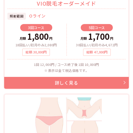
VIO脱毛オーダーメイド
Oライン
照射範囲
3回
コース
5回
コース
1,800
1,700
月額
円
月額
円
18回払い/初月のみ2,080円
30回払い/初月のみ4,672円
総額
30,000
円
総額
47,000
円
1回 12,000円 / コース終了後 1回 10,000円
表示は全て税込価格です。