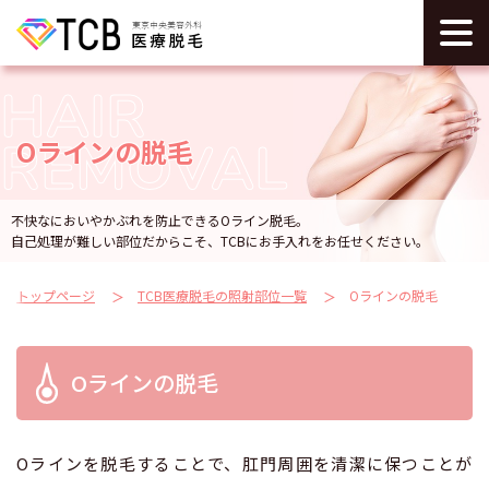
HAIR
REMOVAL
Oラインの脱毛
不快なにおいやかぶれを防止できるOライン脱毛。
自己処理が難しい部位だからこそ、TCBにお手入れをお任せください。
トップページ
TCB医療脱毛の照射部位一覧
Oラインの脱毛
Oラインの脱毛
Oラインを脱毛することで、肛門周囲を清潔に保つことが