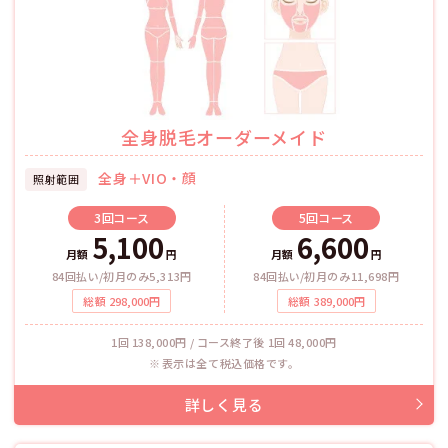
全身脱毛オーダーメイド
全身＋VIO・顔
照射範囲
3回
コース
5回
コース
5,100
6,600
月額
円
月額
円
84回払い/初月のみ5,313円
84回払い/初月のみ11,698円
総額
298,000
円
総額
389,000
円
1回 138,000円 / コース終了後 1回 48,000円
表示は全て税込価格です。