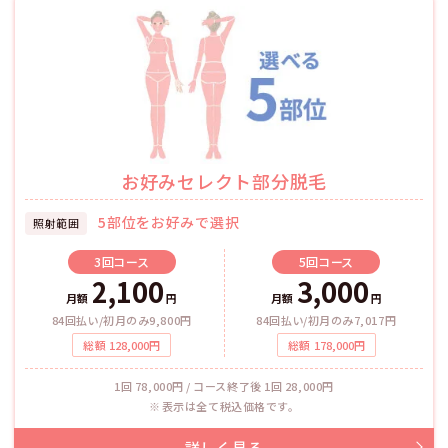
お好みセレクト部分脱毛
5部位をお好みで選択
照射範囲
3回
コース
5回
コース
2,100
3,000
月額
円
月額
円
84回払い/初月のみ9,800円
84回払い/初月のみ7,017円
総額
128,000
円
総額
178,000
円
1回 78,000円 / コース終了後 1回 28,000円
表示は全て税込価格です。