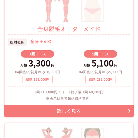
全身脱毛オーダーメイド
全身＋VIO
照射範囲
3回
コース
5回
コース
3,300
5,100
月額
円
月額
円
84回払い/初月のみ10,883円
84回払い/初月のみ5,313円
総額
198,000
円
総額
298,000
円
1回 118,800円 / コース終了後 1回 48,000円
表示は全て税込価格です。