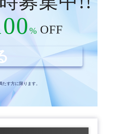
時募集中
!!
100
OFF
%
る
件を満たす方に限ります。