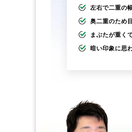
左右で二重の
奥二重のため
まぶたが重く
暗い印象に思