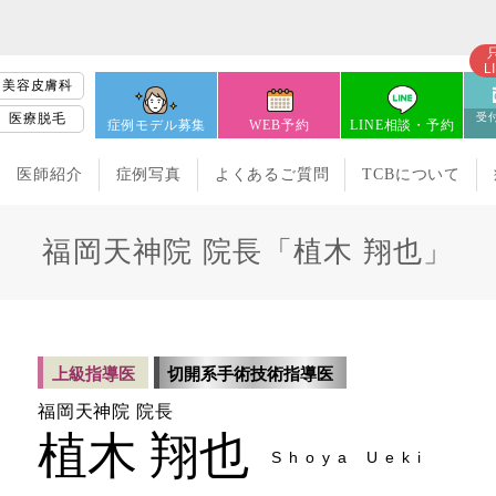
L
美容皮膚科
医療脱毛
受付
症例モデル募集
WEB予約
LINE相談・予約
医師紹介
症例写真
よくあるご質問
TCBについて
福岡天神院 院長「植木 翔也」
上級指導医
切開系手術技術指導医
福岡天神院 院長
植木 翔也
Shoya Ueki