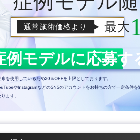
症例モデル
随
最大
通常施術価格より
症例モデルに応募す
糸を使用しているため30％OFFを上限としております。
uTubeやInstagramなどのSNSのアカウントをお持ちの方で一定条
なります。