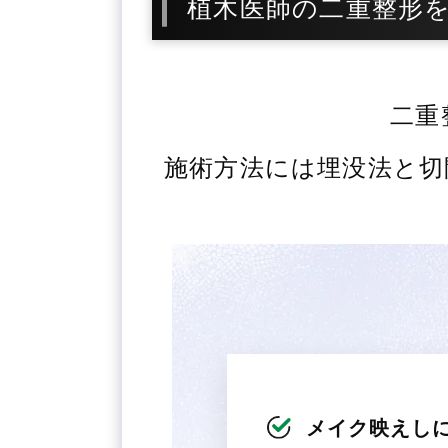
植木医師の二重整形
二重
施術方法には埋没法と切
メイク映えし