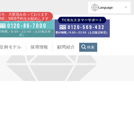
Language
只今、大変混み合っております
INE・WEB予約をお勧めします
初診・再診の方のお電話
TCBカスタマーサポート
0120-86-7000
0120-569-432
時間／9:00～23:00（土日祝日対
受付時間／9:00～23:00（土日祝日対応）
応）
症例モデル
採用情報
顧問紹介
検索