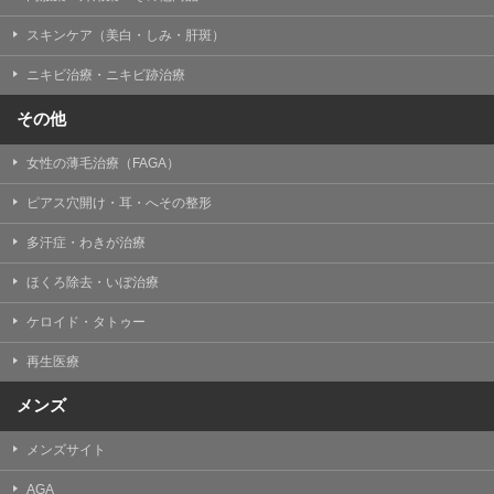
掲載したときをもって効力を生じるものとします。
スキンケア（美白・しみ・肝斑）
ニキビ治療・ニキビ跡治療
その他
女性の薄毛治療（FAGA）
ピアス穴開け・耳・へその整形
多汗症・わきが治療
ほくろ除去・いぼ治療
ケロイド・タトゥー
再生医療
メンズ
メンズサイト
AGA