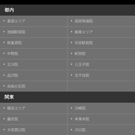
都内
新宿エリア
高田馬場院
池袋駅前院
銀座エリア
秋葉原院
渋谷駅前院
中野院
町田院
立川院
八王子院
品川院
北千住院
自由が丘院
関東
横浜エリア
川崎院
藤沢院
本厚木院
大宮西口院
川口院