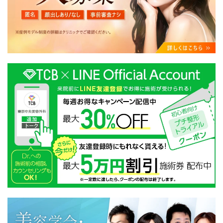
・クリニックの来院予約、医療サービスの提供、医療関
連商品の販売、アフターケア対応、これらに付随する諸
対応等のサービス提供のため
・医療サービスの提供に関する他の医療機関、検査機関
及び研究機関との連携のため
・サービス向上を目的とした医療サービス・販売する医
療関連商品に関する患者様へのアンケートの送受信及び
これに付随する諸対応のため
・Cookie等の技術を用いたアクセス履歴、閲覧記録等に
関する情報の収集、分析
・閲覧記録等から趣味・嗜好を分析した情報を使用して
の広告に利用するため
・お問い合わせ又はご意見の内容確認及びその対応のた
め
・患者様のサービス利用状況の分析及び症例研究のため
・広告、宣伝、マーケティングのため