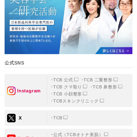
【個人情報の管理体制について】
TCBグループは、取り扱う個人情報を、厳正な管理の下
に蓄積・保管し、当該個人情報への不正アクセス・紛
失・破壊・改ざんおよび漏洩等を防止するため、必要か
つ適切な組織的・人的・物理的・技術的防御措置を講じ
ます。
【個人情報の共同利用について】
TCBグループは、【利用目的】達成に必要な範囲で、取
得情報を共同して利用することがあります。
なお、共同利用にあたっては、一般社団法人メディカル
アライアンスが個人情報の管理について責任を有しま
公式SNS
す。
東京都港区西新橋3-25-33 フロンティア御成門7F
一般社団法人メディカルアライアンス
TCB 公式
TCB 二重整形
代表電話番号03-6459-0169
TCB クマ取り
TCB 鼻整形
Instagram
TCB 小顔整形
①共同して利用される情報
TCBスキンクリニック
【取得する情報】に規定されている取得情報
X
TCB
②共同して利用する者の範囲
【基本理念】に規定するTCBグループ
公式（TCBオトナ美肌）