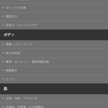
【Cookie(クッキー)について】
Cookieは、一般的にインターネット閲覧を行う際、又は
ボトックス注射
WEBサービスを利用する際に、閲覧者のデバイス内にそ
の閲覧情報を記憶させておく機能です。
脂肪注入
TCBグループでは、Cookie及び類似技術を使用して収集
した情報を利用することにより、WEBサイトの利用状況
若返り・エイジングケア
を分析し、パフォーマンス改善や、WEBサイトを通じて
提供するサービスの向上・改善のため、Cookieを使用す
ることがあります。ご使用のブラウザによりCookieを無
ボディ
効とすることが可能です。ただし、Cookieを無効にした
場合、WEBサイト上のサービスの全部または一部のペー
豊胸・バストアップ
ジが正しく表示されなくなる場合がありますのでご留意
ください。
婦人科形成
【アクセスログについて】
痩身・ダイエット・脂肪溶解注射
TCBグループが運営するWEBサイトでは、アクセスログ
として患者様の履歴情報をサーバ上に記録しています。
脂肪吸引
アクセスログはWEBサイトの保守管理や利用状況に関す
る統計分析のために使用されます。それ以外の目的で使
用されることはありません。
ヒップ
【プライバシーポリシーの改定について】
肌
本プライバシーポリシーの内容は、法令変更への対応や
事業上の必要性等に応じて、改定される場合がありま
点滴・注射・プラセンタ
す。
変更後のプライバシーポリシーについては、当サイトに
内服薬・外用薬・その他商品