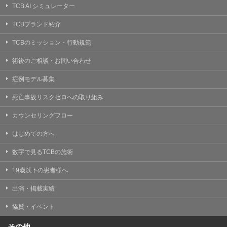
TCB AI シミュレーター
TCBブランド紹介
TCBのミッション・行動規範
術後のご相談・お問い合わせ
症例モデル募集
死亡事故リスクゼロへの取り組み
カウンセリングフロー
はじめての方へ
数字で見るTCBの施術
19歳以下の患者様へ
出演・掲載実績
協賛・イベント
その他