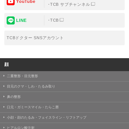
YouTube
③共同利用する者の利用目的
TCB サブチャンネル
【利用目的】の達成のため
LINE
TCB
【外部委託について】
TCBグループは、【利用目的】の達成に必要な範囲内に
おいて、取得情報の取扱いの全部または一部を外部の業
TCBドクター SNSアカウント
務委託先に委託することがあります。取得情報の取り扱
いを委託する場合、委託先との間で、個人情報の保護に
関する取り決めを行い、契約にあたっては取得情報が適
正に管理されるよう確保します。
顔
【第三者提供について】
TCBグループは、個人情報保護法その他の法令により認
められる場合を除き、患者様の同意なしに、取得情報を
二重整形・目元整形
委託先以外の第三者に開示・提供することはありませ
ん。
目元のクマ・しわ・たるみ取り
【個人情報の開示・訂正・利用停止について】
鼻の整形
TCBグループは、本人の申し出により個人情報に関する
開示、訂正、更新、削除、利用停止その他お問い合わせ
口元・ガミースマイル・たらこ唇
について、これを適切に対応します。
小顔・顔のたるみ・フェイスライン・リフトアップ
問合せ先：
個人情報お問合せフォーム
ヒアルロン酸注射