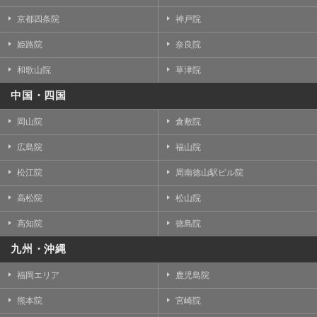
京都四条院
神戸院
姫路院
奈良院
和歌山院
草津院
中国・四国
岡山院
倉敷院
広島院
福山院
松江院
周南徳山駅ビル院
高松院
松山院
高知院
徳島院
九州・沖縄
福岡エリア
鹿児島院
熊本院
宮崎院