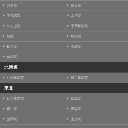
川越院
越谷院
宇都宮院
水戸院
つくば院
千葉駅前院
柏院
船橋院
松戸院
高崎院
前橋院
北海道
札幌駅前院
旭川駅前院
東北
仙台駅前院
福島院
郡山院
青森院
盛岡院
山形院