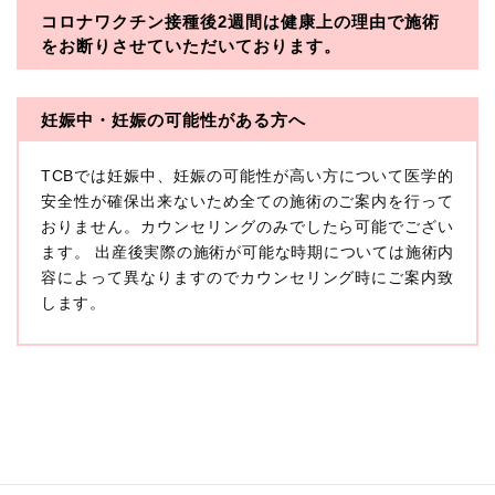
コロナワクチン接種後2週間は
健康上の理由で施術
・一般社団法人メディカルアライアンス
をお断りさせていただいております。
・医療法人社団メディカルフロンティア
・医療法人社団創彩会
妊娠中・妊娠の可能性がある方へ
【定義】
TCBでは妊娠中、妊娠の可能性が高い方について医学的
本プライバシーポリシーにおいて「個人情報」とは、生
存する個人に関する情報であって、当該情報に含まれる
安全性が確保出来ないため全ての施術のご案内を行って
氏名、生年月日その他の記述等により特定の個人を識別
おりません。カウンセリングのみでしたら可能でござい
できるもの又は個人識別符号（個人情報保護委員会の政
ます。 出産後実際の施術が可能な時期については施術内
令に準じます。）が含まれるものをいいます。
収集した患者様に関する情報には、単独のままでは特定
容によって異なりますのでカウンセリング時にご案内致
の個人を識別できない情報もありますが、他の情報と組
します。
み合わせることにより特定の個人を識別できる場合、か
かる情報は「個人関連情報」として「個人情報」と同様
に扱うものとします。
【取得する情報】
TCBグループが【利用目的】に定める目的を達成するた
めに取得する情報には、次のものが含まれます（以下①
ないし③を併せて「取得情報」といいます。）。
①TCBグループが患者様から取得する情報