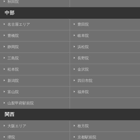
秋田院
中部
名古屋エリア
豊田院
豊橋院
岐阜院
静岡院
浜松院
三島院
長野院
松本院
金沢院
新潟院
四日市院
富山院
福井院
山梨甲府駅前院
関西
大阪エリア
枚方院
堺院
京都駅前院