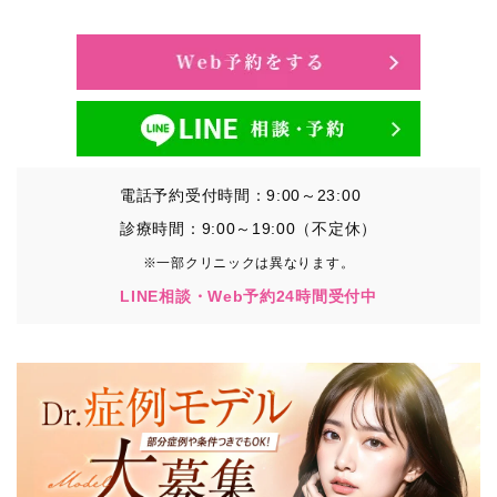
・氏名、生年月日、メールアドレス、電話番号
・その他、特定の個人を識別することができる情報
②TCBグループが各種サービスの利用に関連して取得す
る情報
・患者様がご利用になった各種サービスの内容、ご利用
日時、閲覧履歴等に関連する情報
電話予約受付時間：9:00～23:00
（これには、Cookie情報、アクセスログ等の利用状況に
関する情報を含みます。）
診療時間：9:00～19:00（不定休）
※一部クリニックは異なります。
③TCBグループが第三者から間接的に収集する情報
LINE相談・Web予約24時間受付中
患者様の同意を得た上で、以下の情報をパブリックDMP
事業者およびアフィリエイトサービスプロバイダ等の第
三者から取得し、TCBグループが既に有している患者様
の個人情報と紐づける場合があります。
・患者様の閲覧履歴、端末等の情報
【利用目的】
TCBグループは取得情報を以下の目的で利用いたしま
す。