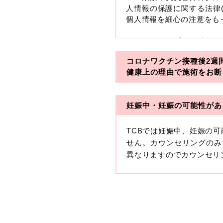
人情報の保護に関する法律
個人情報を細心の注意をも
※TCBグループとは以下
コロナワクチン接種後2週
・一般社団法人メディカル
健康上の理由で施術をお断
・医療法人社団メディカル
妊娠中・妊娠の可能性があ
・医療法人社団創彩会
【定義】
TCBでは妊娠中、妊娠の
本プライバシーポリシーに
せん。カウンセリングのみ
生年月日その他の記述等に
異なりますのでカウンセリ
す。）が含まれるものをい
収集した患者様に関する情
せることにより特定の個人
します。
【取得する情報】