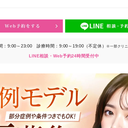
的】に定める目的を達成するために取得する情報には、次のもの
いいます。）。
ら取得する情報
アドレス、電話番号
9:00～23:00
診療時間：9:00～19:00（不定休）
※一部クリ
別することができる情報
LINE相談・Web予約24時間受付中
ービスの利用に関連して取得する情報
各種サービスの内容、ご利用日時、閲覧履歴等に関連する情報
報、アクセスログ等の利用状況に関する情報を含みます。）
から間接的に収集する情報
以下の情報をパブリックDMP事業者およびアフィリエイトサ
プが既に有している患者様の個人情報と紐づける場合があります
等の情報