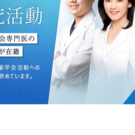
ングのため
いて】
う個人情報を、厳正な管理の下に蓄積・保管し、当該個人情報
防止するため、必要かつ適切な組織的・人的・物理的・技術的
いて】
目的】達成に必要な範囲で、取得情報を共同して利用することが
は、一般社団法人メディカルアライアンスが個人情報の管理に
 フロンティア御成門7F
ライアンス
れている取得情報
囲
Bグループ