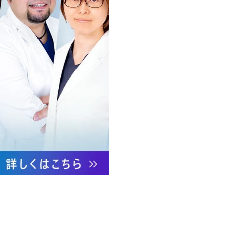
への不正アクセス・紛失・破
防御措置を講じます。
あります。
ついて責任を有します。