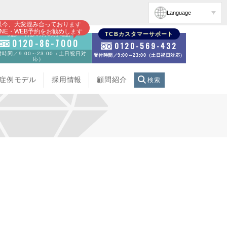
Language
只今、大変混み合っております
INE・WEB予約をお勧めします
初診・再診の方のお電話
TCBカスタマーサポート
0120-86-7000
0120-569-432
時間／9:00～23:00（土日祝日対
受付時間／9:00～23:00（土日祝日対応）
応）
症例モデル
採用情報
顧問紹介
検索