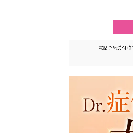
TCBグループが【利用目
③を併せて「取得情報」と
①TCBグループが患者様か
・氏名、生年月日、メール
電話予約受付時間：
・その他、特定の個人を識
②TCBグループが各種サ
・患者様がご利用になった
（これには、Cookie情
③TCBグループが第三者
患者様の同意を得た上で、
から取得し、TCBグルー
・患者様の閲覧履歴、端末