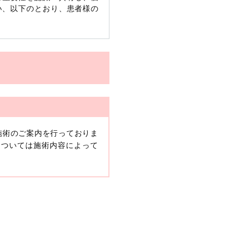
い、以下のとおり、患者様の
施術のご案内を行っておりま
、当該情報に含まれる氏名、
については施術内容によって
報保護委員会の政令に準じま
ますが、他の情報と組み合わ
人情報」と同様に扱うものと