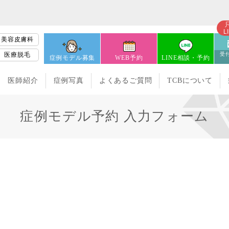
L
美容皮膚科
医療脱毛
受付
症例モデル募集
WEB予約
LINE相談・予約
医師紹介
症例写真
よくあるご質問
TCBについて
症例モデル予約 入力フォーム