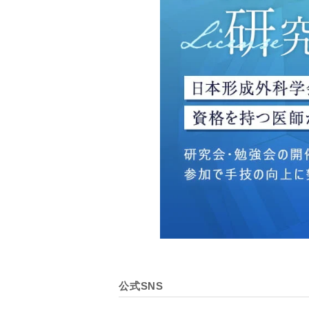
・広告、宣伝、マーケティ
【個人情報の管理体制につ
TCBグループは、取り扱
壊・改ざんおよび漏洩等を
【個人情報の共同利用につ
TCBグループは、【利用
なお、共同利用にあたって
東京都港区西新橋3-25-33
一般社団法人メディカルア
代表電話番号03-6459-0169
①共同して利用される情報
【取得する情報】に規定さ
②共同して利用する者の範
公式SNS
【基本理念】に規定するTC