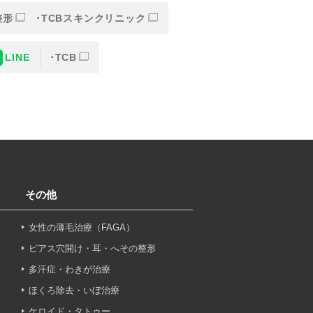
整形
TCBスキンクリニック
LINE
TCB
または一部を外部の業務委託
人情報の保護に関する取り決
意なしに、取得情報を委託先
その他
女性の薄毛治療（FAGA）
止その他お問い合わせについ
ピアス穴開け・耳・へその整形
多汗症・わきが治療
ほくろ除去・いぼ治療
ケロイド・タトゥー