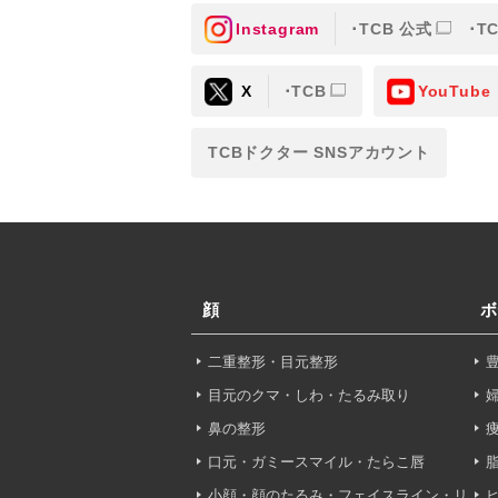
Instagram
TCB 公式
T
③共同利用する者の利用目
X
TCB
YouTube
【利用目的】の達成のため
【外部委託について】
TCBドクター SNSアカウント
TCBグループは、【利用
先に委託することがありま
めを行い、契約にあたって
【第三者提供について】
TCBグループは、個人情
顔
ボ
以外の第三者に開示・提供
二重整形・目元整形
【個人情報の開示・訂正・
TCBグループは、本人の
目元のクマ・しわ・たるみ取り
て、これを適切に対応しま
鼻の整形
口元・ガミースマイル・たらこ唇
問合せ先：
個人情報お問合
小顔・顔のたるみ・フェイスライン・リ