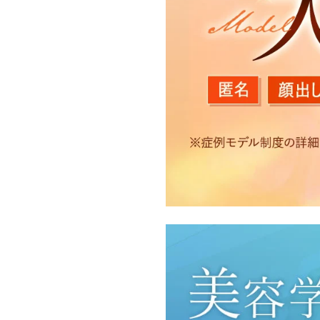
【利用目的】
TCBグループは取得情報
・クリニックの来院予約、
のサービス提供のため
・医療サービスの提供に関
・サービス向上を目的とし
付随する諸対応のため
・Cookie等の技術を用
・閲覧記録等から趣味・嗜
・お問い合わせ又はご意見
・患者様のサービス利用状