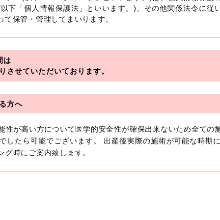
(以下「個人情報保護法」といいます。)、その他関係法令に従
って保管・管理してまいります。
を総称していいます。
間は
アライアンス
りさせていただいております。
フロンティア
る方へ
可能性が高い方について医学的安全性が確保出来ないため全ての
おいて「個人情報」とは、生存する個人に関する情報であって
でしたら可能でございます。 出産後実際の施術が可能な時期
より特定の個人を識別できるもの又は個人識別符号（個人情
ング時にご案内致します。
います。
報には、単独のままでは特定の個人を識別できない情報もあり
を識別できる場合、かかる情報は「個人関連情報」として「個