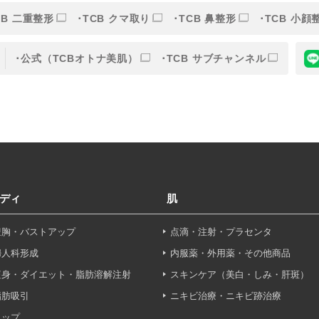
CB 二重整形
TCB クマ取り
TCB 鼻整形
TCB 小顔
的
公式（TCBオトナ美肌）
TCB サブチャンネル
目的】の達成に必要な範囲内において、取得情報の取扱いの全部
す。取得情報の取り扱いを委託する場合、委託先との間で、個
は取得情報が適正に管理されるよう確保します。
報保護法その他の法令により認められる場合を除き、患者様の同
ディ
肌
することはありません。
豊胸・バストアップ
点滴・注射・プラセンタ
利用停止について】
申し出により個人情報に関する開示、訂正、更新、削除、利用停
婦人科形成
内服薬・外用薬・その他商品
す。
痩身・ダイエット・脂肪溶解注射
スキンケア（美白・しみ・肝斑）
脂肪吸引
ニキビ治療・ニキビ跡治療
せフォーム
ヒップ