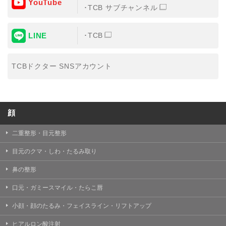
YouTube
③共同利用する者の利用目的
TCB サブチャンネル
【利用目的】の達成のため
LINE
TCB
【外部委託について】
TCBグループは、【利用目的】の達成に必要な範囲内に
おいて、取得情報の取扱いの全部または一部を外部の業
TCBドクター SNSアカウント
務委託先に委託することがあります。取得情報の取り扱
いを委託する場合、委託先との間で、個人情報の保護に
関する取り決めを行い、契約にあたっては取得情報が適
正に管理されるよう確保します。
顔
【第三者提供について】
TCBグループは、個人情報保護法その他の法令により認
められる場合を除き、患者様の同意なしに、取得情報を
二重整形・目元整形
委託先以外の第三者に開示・提供することはありませ
ん。
目元のクマ・しわ・たるみ取り
【個人情報の開示・訂正・利用停止について】
鼻の整形
TCBグループは、本人の申し出により個人情報に関する
開示、訂正、更新、削除、利用停止その他お問い合わせ
口元・ガミースマイル・たらこ唇
について、これを適切に対応します。
小顔・顔のたるみ・フェイスライン・リフトアップ
問合せ先：
個人情報お問合せフォーム
ヒアルロン酸注射