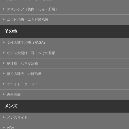
掲載したときをもって効力を生じるものとします。
スキンケア（美白・しみ・肝斑）
ニキビ治療・ニキビ跡治療
その他
女性の薄毛治療（FAGA）
ピアス穴開け・耳・へその整形
多汗症・わきが治療
ほくろ除去・いぼ治療
ケロイド・タトゥー
再生医療
メンズ
メンズサイト
AGA