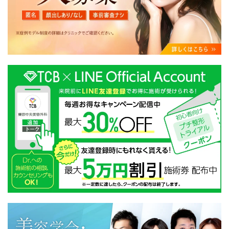
・クリニックの来院予約、医療サービスの提供、医療関
連商品の販売、アフターケア対応、これらに付随する諸
対応等のサービス提供のため
・医療サービスの提供に関する他の医療機関、検査機関
及び研究機関との連携のため
・サービス向上を目的とした医療サービス・販売する医
療関連商品に関する患者様へのアンケートの送受信及び
これに付随する諸対応のため
・Cookie等の技術を用いたアクセス履歴、閲覧記録等に
関する情報の収集、分析
・閲覧記録等から趣味・嗜好を分析した情報を使用して
の広告に利用するため
・お問い合わせ又はご意見の内容確認及びその対応のた
め
・患者様のサービス利用状況の分析及び症例研究のため
・広告、宣伝、マーケティングのため