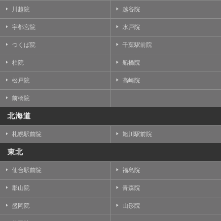
川越院
越谷院
宇都宮院
水戸院
つくば院
千葉駅前院
柏院
船橋院
松戸院
高崎院
前橋院
北海道
札幌駅前院
旭川駅前院
東北
仙台駅前院
福島院
郡山院
青森院
盛岡院
山形院