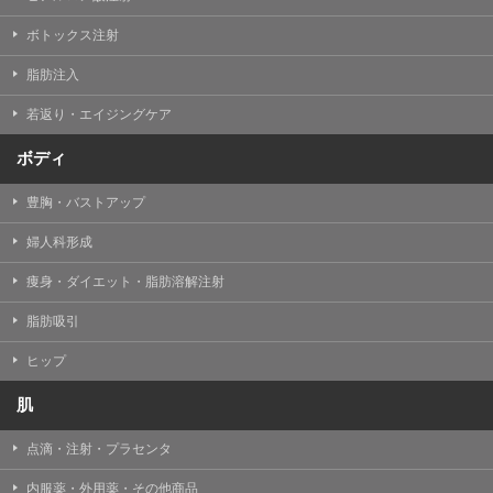
【Cookie(クッキー)について】
Cookieは、一般的にインターネット閲覧を行う際、又は
ボトックス注射
WEBサービスを利用する際に、閲覧者のデバイス内にそ
の閲覧情報を記憶させておく機能です。
脂肪注入
TCBグループでは、Cookie及び類似技術を使用して収集
した情報を利用することにより、WEBサイトの利用状況
若返り・エイジングケア
を分析し、パフォーマンス改善や、WEBサイトを通じて
提供するサービスの向上・改善のため、Cookieを使用す
ることがあります。ご使用のブラウザによりCookieを無
ボディ
効とすることが可能です。ただし、Cookieを無効にした
場合、WEBサイト上のサービスの全部または一部のペー
豊胸・バストアップ
ジが正しく表示されなくなる場合がありますのでご留意
ください。
婦人科形成
【アクセスログについて】
痩身・ダイエット・脂肪溶解注射
TCBグループが運営するWEBサイトでは、アクセスログ
として患者様の履歴情報をサーバ上に記録しています。
脂肪吸引
アクセスログはWEBサイトの保守管理や利用状況に関す
る統計分析のために使用されます。それ以外の目的で使
用されることはありません。
ヒップ
【プライバシーポリシーの改定について】
肌
本プライバシーポリシーの内容は、法令変更への対応や
事業上の必要性等に応じて、改定される場合がありま
点滴・注射・プラセンタ
す。
変更後のプライバシーポリシーについては、当サイトに
内服薬・外用薬・その他商品