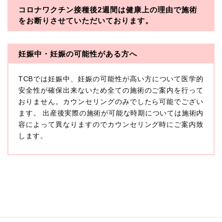
コロナワクチン接種後2週間は
健康上の理由で施術
・一般社団法人メディカルアライアンス
をお断りさせていただいております。
・医療法人社団メディカルフロンティア
・医療法人社団創彩会
妊娠中・妊娠の可能性がある方へ
【定義】
TCBでは妊娠中、妊娠の可能性が高い方について医学的
本プライバシーポリシーにおいて「個人情報」とは、生
存する個人に関する情報であって、当該情報に含まれる
安全性が確保出来ないため全ての施術のご案内を行って
氏名、生年月日その他の記述等により特定の個人を識別
おりません。カウンセリングのみでしたら可能でござい
できるもの又は個人識別符号（個人情報保護委員会の政
ます。 出産後実際の施術が可能な時期については施術内
令に準じます。）が含まれるものをいいます。
収集した患者様に関する情報には、単独のままでは特定
容によって異なりますのでカウンセリング時にご案内致
の個人を識別できない情報もありますが、他の情報と組
します。
み合わせることにより特定の個人を識別できる場合、か
かる情報は「個人関連情報」として「個人情報」と同様
に扱うものとします。
【取得する情報】
TCBグループが【利用目的】に定める目的を達成するた
めに取得する情報には、次のものが含まれます（以下①
ないし③を併せて「取得情報」といいます。）。
①TCBグループが患者様から取得する情報