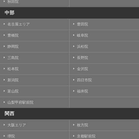
秋田院
中部
名古屋エリア
豊田院
豊橋院
岐阜院
静岡院
浜松院
三島院
長野院
松本院
金沢院
新潟院
四日市院
富山院
福井院
山梨甲府駅前院
関西
大阪エリア
枚方院
堺院
京都駅前院