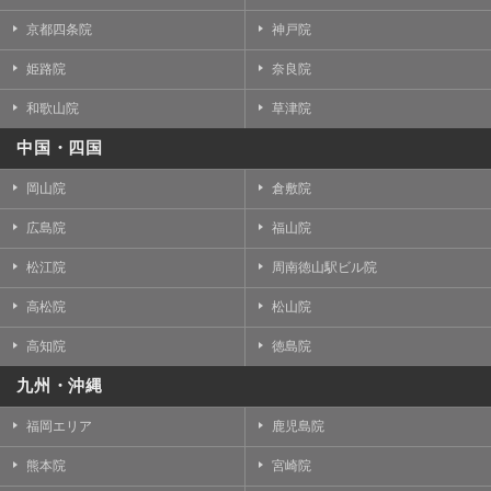
京都四条院
神戸院
姫路院
奈良院
和歌山院
草津院
中国・四国
岡山院
倉敷院
広島院
福山院
松江院
周南徳山駅ビル院
高松院
松山院
高知院
徳島院
九州・沖縄
福岡エリア
鹿児島院
熊本院
宮崎院