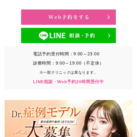
・氏名、生年月日、メールアドレス、電話番号
・その他、特定の個人を識別することができる情報
②TCBグループが各種サービスの利用に関連して取得す
る情報
・患者様がご利用になった各種サービスの内容、ご利用
日時、閲覧履歴等に関連する情報
電話予約受付時間：9:00～23:00
（これには、Cookie情報、アクセスログ等の利用状況に
関する情報を含みます。）
診療時間：9:00～19:00（不定休）
※一部クリニックは異なります。
③TCBグループが第三者から間接的に収集する情報
LINE相談・Web予約24時間受付中
患者様の同意を得た上で、以下の情報をパブリックDMP
事業者およびアフィリエイトサービスプロバイダ等の第
三者から取得し、TCBグループが既に有している患者様
の個人情報と紐づける場合があります。
・患者様の閲覧履歴、端末等の情報
【利用目的】
TCBグループは取得情報を以下の目的で利用いたしま
す。