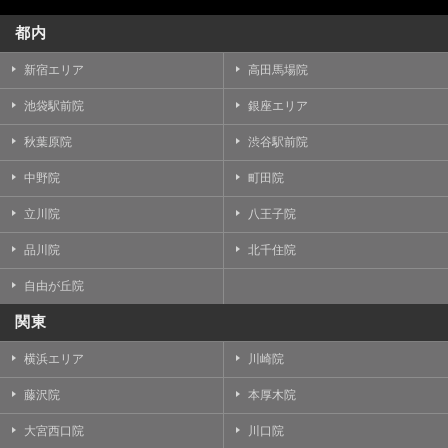
都内
新宿エリア
高田馬場院
池袋駅前院
銀座エリア
秋葉原院
渋谷駅前院
中野院
町田院
立川院
八王子院
品川院
北千住院
自由が丘院
関東
横浜エリア
川崎院
藤沢院
本厚木院
大宮西口院
川口院