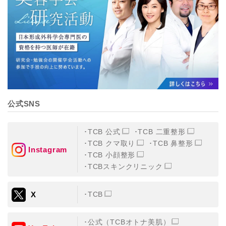
【個人情報の管理体制について】
TCBグループは、取り扱う個人情報を、厳正な管理の下
に蓄積・保管し、当該個人情報への不正アクセス・紛
失・破壊・改ざんおよび漏洩等を防止するため、必要か
つ適切な組織的・人的・物理的・技術的防御措置を講じ
ます。
【個人情報の共同利用について】
TCBグループは、【利用目的】達成に必要な範囲で、取
得情報を共同して利用することがあります。
なお、共同利用にあたっては、一般社団法人メディカル
アライアンスが個人情報の管理について責任を有しま
公式SNS
す。
東京都港区西新橋3-25-33 フロンティア御成門7F
一般社団法人メディカルアライアンス
TCB 公式
TCB 二重整形
代表電話番号03-6459-0169
TCB クマ取り
TCB 鼻整形
Instagram
TCB 小顔整形
①共同して利用される情報
TCBスキンクリニック
【取得する情報】に規定されている取得情報
X
TCB
②共同して利用する者の範囲
【基本理念】に規定するTCBグループ
公式（TCBオトナ美肌）