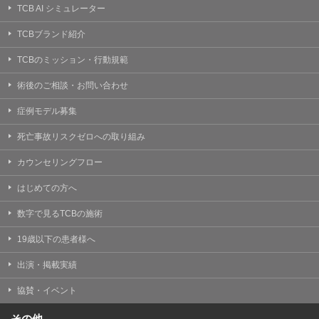
TCB AI シミュレーター
TCBブランド紹介
TCBのミッション・行動規範
術後のご相談・お問い合わせ
症例モデル募集
死亡事故リスクゼロへの取り組み
カウンセリングフロー
はじめての方へ
数字で見るTCBの施術
19歳以下の患者様へ
出演・掲載実績
協賛・イベント
その他