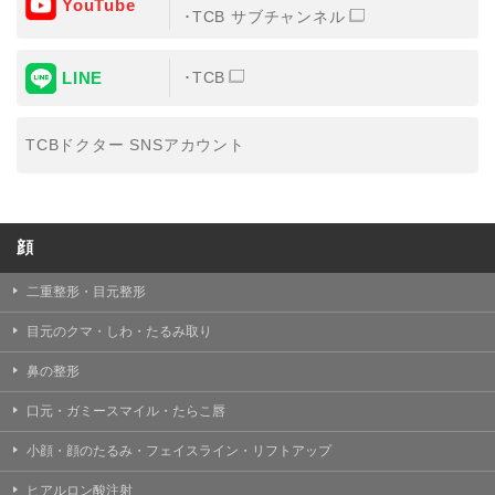
YouTube
③共同利用する者の利用目的
TCB サブチャンネル
【利用目的】の達成のため
LINE
TCB
【外部委託について】
TCBグループは、【利用目的】の達成に必要な範囲内に
おいて、取得情報の取扱いの全部または一部を外部の業
TCBドクター SNSアカウント
務委託先に委託することがあります。取得情報の取り扱
いを委託する場合、委託先との間で、個人情報の保護に
関する取り決めを行い、契約にあたっては取得情報が適
正に管理されるよう確保します。
顔
【第三者提供について】
TCBグループは、個人情報保護法その他の法令により認
められる場合を除き、患者様の同意なしに、取得情報を
二重整形・目元整形
委託先以外の第三者に開示・提供することはありませ
ん。
目元のクマ・しわ・たるみ取り
【個人情報の開示・訂正・利用停止について】
鼻の整形
TCBグループは、本人の申し出により個人情報に関する
開示、訂正、更新、削除、利用停止その他お問い合わせ
口元・ガミースマイル・たらこ唇
について、これを適切に対応します。
小顔・顔のたるみ・フェイスライン・リフトアップ
問合せ先：
個人情報お問合せフォーム
ヒアルロン酸注射