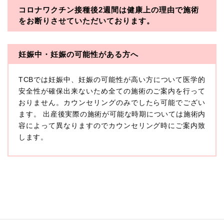
コロナワクチン接種後2週間は
健康上の理由で施術
・一般社団法人メディカルアライアンス
をお断りさせていただいております。
・医療法人社団メディカルフロンティア
・医療法人社団創彩会
妊娠中・妊娠の可能性がある方へ
【定義】
TCBでは妊娠中、妊娠の可能性が高い方について医学的
本プライバシーポリシーにおいて「個人情報」とは、生
存する個人に関する情報であって、当該情報に含まれる
安全性が確保出来ないため全ての施術のご案内を行って
氏名、生年月日その他の記述等により特定の個人を識別
おりません。カウンセリングのみでしたら可能でござい
できるもの又は個人識別符号（個人情報保護委員会の政
ます。 出産後実際の施術が可能な時期については施術内
令に準じます。）が含まれるものをいいます。
収集した患者様に関する情報には、単独のままでは特定
容によって異なりますのでカウンセリング時にご案内致
の個人を識別できない情報もありますが、他の情報と組
します。
み合わせることにより特定の個人を識別できる場合、か
かる情報は「個人関連情報」として「個人情報」と同様
に扱うものとします。
【取得する情報】
TCBグループが【利用目的】に定める目的を達成するた
めに取得する情報には、次のものが含まれます（以下①
ないし③を併せて「取得情報」といいます。）。
①TCBグループが患者様から取得する情報