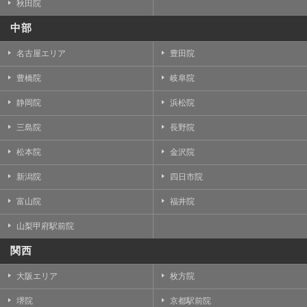
秋田院
中部
名古屋エリア
豊田院
豊橋院
岐阜院
静岡院
浜松院
三島院
長野院
松本院
金沢院
新潟院
四日市院
富山院
福井院
山梨甲府駅前院
関西
大阪エリア
枚方院
堺院
京都駅前院