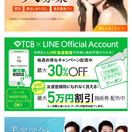
・クリニックの来院予約、医療サービスの提供、医療関
連商品の販売、アフターケア対応、これらに付随する諸
対応等のサービス提供のため
・医療サービスの提供に関する他の医療機関、検査機関
及び研究機関との連携のため
・サービス向上を目的とした医療サービス・販売する医
療関連商品に関する患者様へのアンケートの送受信及び
これに付随する諸対応のため
・Cookie等の技術を用いたアクセス履歴、閲覧記録等に
関する情報の収集、分析
・閲覧記録等から趣味・嗜好を分析した情報を使用して
の広告に利用するため
・お問い合わせ又はご意見の内容確認及びその対応のた
め
・患者様のサービス利用状況の分析及び症例研究のため
・広告、宣伝、マーケティングのため