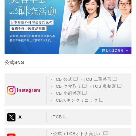
【個人情報の管理体制について】
TCBグループは、取り扱う個人情報を、厳正な管理の下
に蓄積・保管し、当該個人情報への不正アクセス・紛
失・破壊・改ざんおよび漏洩等を防止するため、必要か
つ適切な組織的・人的・物理的・技術的防御措置を講じ
ます。
【個人情報の共同利用について】
TCBグループは、【利用目的】達成に必要な範囲で、取
得情報を共同して利用することがあります。
なお、共同利用にあたっては、一般社団法人メディカル
アライアンスが個人情報の管理について責任を有しま
公式SNS
す。
東京都港区西新橋3-25-33 フロンティア御成門7F
一般社団法人メディカルアライアンス
TCB 公式
TCB 二重整形
代表電話番号03-6459-0169
TCB クマ取り
TCB 鼻整形
Instagram
TCB 小顔整形
①共同して利用される情報
TCBスキンクリニック
【取得する情報】に規定されている取得情報
X
TCB
②共同して利用する者の範囲
【基本理念】に規定するTCBグループ
公式（TCBオトナ美肌）