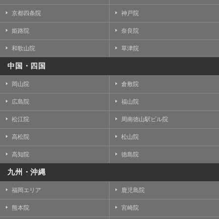
京都四条院
神戸院
姫路院
奈良院
和歌山院
草津院
中国・四国
岡山院
倉敷院
広島院
福山院
松江院
周南徳山駅ビル院
高松院
松山院
高知院
徳島院
九州・沖縄
福岡エリア
鹿児島院
熊本院
宮崎院