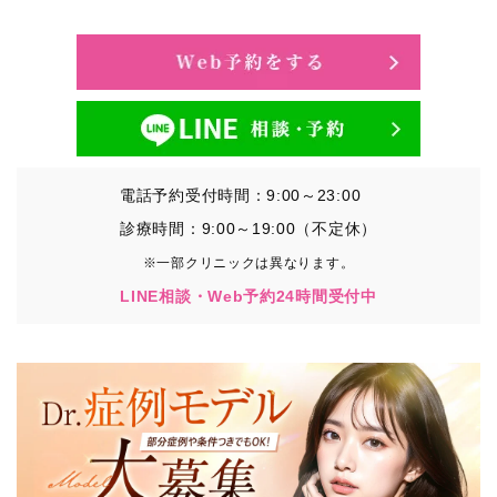
・氏名、生年月日、メールアドレス、電話番号
・その他、特定の個人を識別することができる情報
②TCBグループが各種サービスの利用に関連して取得す
る情報
・患者様がご利用になった各種サービスの内容、ご利用
日時、閲覧履歴等に関連する情報
電話予約受付時間：9:00～23:00
（これには、Cookie情報、アクセスログ等の利用状況に
関する情報を含みます。）
診療時間：9:00～19:00（不定休）
※一部クリニックは異なります。
③TCBグループが第三者から間接的に収集する情報
LINE相談・Web予約24時間受付中
患者様の同意を得た上で、以下の情報をパブリックDMP
事業者およびアフィリエイトサービスプロバイダ等の第
三者から取得し、TCBグループが既に有している患者様
の個人情報と紐づける場合があります。
・患者様の閲覧履歴、端末等の情報
【利用目的】
TCBグループは取得情報を以下の目的で利用いたしま
す。