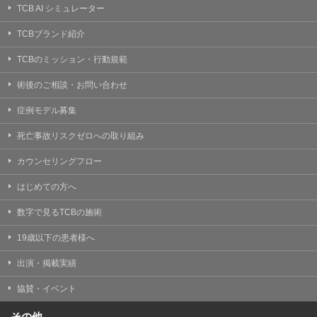
TCB AI シミュレーター
TCBブランド紹介
TCBのミッション・行動規範
術後のご相談・お問い合わせ
症例モデル募集
死亡事故リスクゼロへの取り組み
カウンセリングフロー
はじめての方へ
数字で見るTCBの施術
19歳以下の患者様へ
出演・掲載実績
協賛・イベント
その他