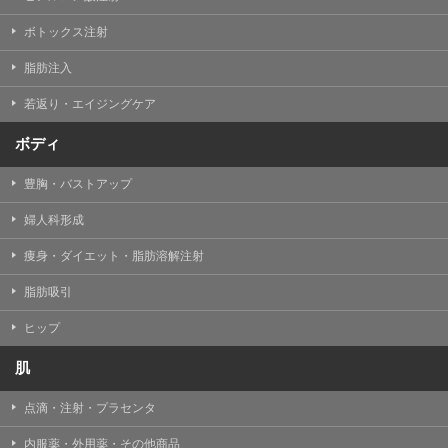
【Cookie(クッキー)について】
Cookieは、一般的にインターネット閲覧を行う際、又は
ボトックス注射
WEBサービスを利用する際に、閲覧者のデバイス内にそ
の閲覧情報を記憶させておく機能です。
脂肪注入
TCBグループでは、Cookie及び類似技術を使用して収集
した情報を利用することにより、WEBサイトの利用状況
若返り・エイジングケア
を分析し、パフォーマンス改善や、WEBサイトを通じて
提供するサービスの向上・改善のため、Cookieを使用す
ることがあります。ご使用のブラウザによりCookieを無
ボディ
効とすることが可能です。ただし、Cookieを無効にした
場合、WEBサイト上のサービスの全部または一部のペー
豊胸・バストアップ
ジが正しく表示されなくなる場合がありますのでご留意
ください。
婦人科形成
【アクセスログについて】
痩身・ダイエット・脂肪溶解注射
TCBグループが運営するWEBサイトでは、アクセスログ
として患者様の履歴情報をサーバ上に記録しています。
脂肪吸引
アクセスログはWEBサイトの保守管理や利用状況に関す
る統計分析のために使用されます。それ以外の目的で使
用されることはありません。
ヒップ
【プライバシーポリシーの改定について】
肌
本プライバシーポリシーの内容は、法令変更への対応や
事業上の必要性等に応じて、改定される場合がありま
点滴・注射・プラセンタ
す。
変更後のプライバシーポリシーについては、当サイトに
内服薬・外用薬・その他商品