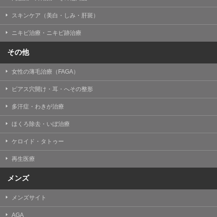
掲載したときをもって効力を生じるものとします。
スキンケア（美白・しみ・肝斑）
ニキビ治療・ニキビ跡治療
その他
女性の薄毛治療（FAGA）
ピアス穴開け・耳・へその整形
多汗症・わきが治療
ほくろ除去・いぼ治療
ケロイド・タトゥー
再生医療
メンズ
メンズサイト
AGA