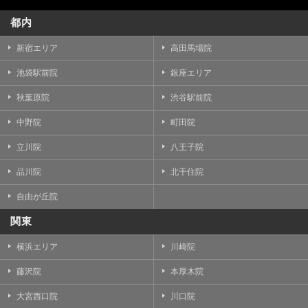
都内
新宿エリア
高田馬場院
池袋駅前院
銀座エリア
秋葉原院
渋谷駅前院
中野院
町田院
立川院
八王子院
品川院
北千住院
自由が丘院
関東
横浜エリア
川崎院
藤沢院
本厚木院
大宮西口院
川口院