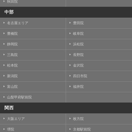
秋田院
中部
名古屋エリア
豊田院
豊橋院
岐阜院
静岡院
浜松院
三島院
長野院
松本院
金沢院
新潟院
四日市院
富山院
福井院
山梨甲府駅前院
関西
大阪エリア
枚方院
堺院
京都駅前院