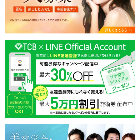
・クリニックの来院予約、医療サービスの提供、医療関
連商品の販売、アフターケア対応、これらに付随する諸
対応等のサービス提供のため
・医療サービスの提供に関する他の医療機関、検査機関
及び研究機関との連携のため
・サービス向上を目的とした医療サービス・販売する医
療関連商品に関する患者様へのアンケートの送受信及び
これに付随する諸対応のため
・Cookie等の技術を用いたアクセス履歴、閲覧記録等に
関する情報の収集、分析
・閲覧記録等から趣味・嗜好を分析した情報を使用して
の広告に利用するため
・お問い合わせ又はご意見の内容確認及びその対応のた
め
・患者様のサービス利用状況の分析及び症例研究のため
・広告、宣伝、マーケティングのため