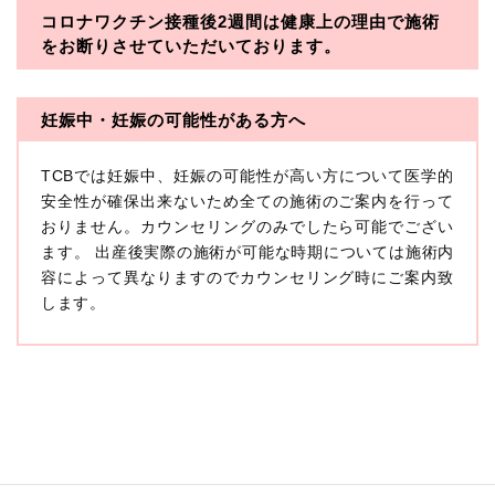
コロナワクチン接種後2週間は
健康上の理由で施術
・一般社団法人メディカルアライアンス
をお断りさせていただいております。
・医療法人社団メディカルフロンティア
・医療法人社団創彩会
妊娠中・妊娠の可能性がある方へ
【定義】
TCBでは妊娠中、妊娠の可能性が高い方について医学的
本プライバシーポリシーにおいて「個人情報」とは、生
存する個人に関する情報であって、当該情報に含まれる
安全性が確保出来ないため全ての施術のご案内を行って
氏名、生年月日その他の記述等により特定の個人を識別
おりません。カウンセリングのみでしたら可能でござい
できるもの又は個人識別符号（個人情報保護委員会の政
ます。 出産後実際の施術が可能な時期については施術内
令に準じます。）が含まれるものをいいます。
収集した患者様に関する情報には、単独のままでは特定
容によって異なりますのでカウンセリング時にご案内致
の個人を識別できない情報もありますが、他の情報と組
します。
み合わせることにより特定の個人を識別できる場合、か
かる情報は「個人関連情報」として「個人情報」と同様
に扱うものとします。
【取得する情報】
TCBグループが【利用目的】に定める目的を達成するた
めに取得する情報には、次のものが含まれます（以下①
ないし③を併せて「取得情報」といいます。）。
①TCBグループが患者様から取得する情報