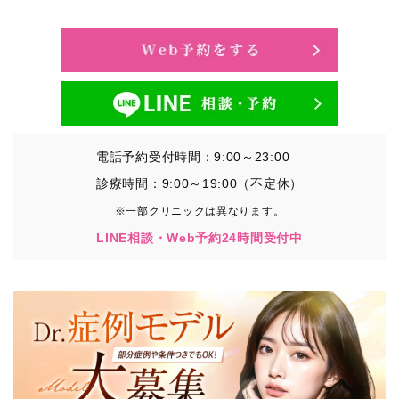
・氏名、生年月日、メールアドレス、電話番号
・その他、特定の個人を識別することができる情報
②TCBグループが各種サービスの利用に関連して取得す
る情報
・患者様がご利用になった各種サービスの内容、ご利用
日時、閲覧履歴等に関連する情報
電話予約受付時間：9:00～23:00
（これには、Cookie情報、アクセスログ等の利用状況に
関する情報を含みます。）
診療時間：9:00～19:00（不定休）
※一部クリニックは異なります。
③TCBグループが第三者から間接的に収集する情報
LINE相談・Web予約24時間受付中
患者様の同意を得た上で、以下の情報をパブリックDMP
事業者およびアフィリエイトサービスプロバイダ等の第
三者から取得し、TCBグループが既に有している患者様
の個人情報と紐づける場合があります。
・患者様の閲覧履歴、端末等の情報
【利用目的】
TCBグループは取得情報を以下の目的で利用いたしま
す。