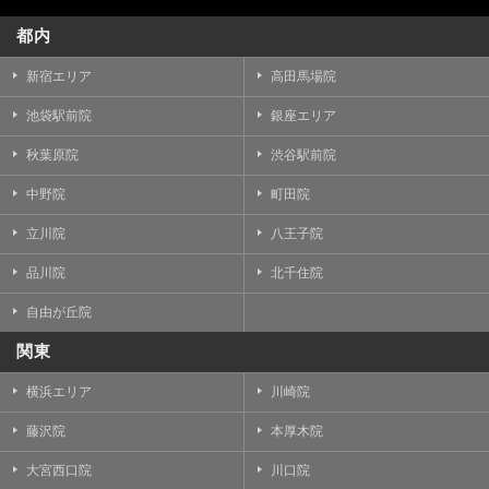
都内
新宿エリア
高田馬場院
池袋駅前院
銀座エリア
秋葉原院
渋谷駅前院
中野院
町田院
立川院
八王子院
品川院
北千住院
自由が丘院
関東
横浜エリア
川崎院
藤沢院
本厚木院
大宮西口院
川口院