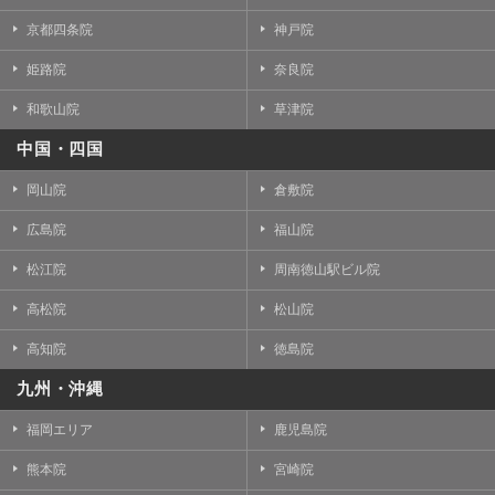
京都四条院
神戸院
姫路院
奈良院
和歌山院
草津院
中国・四国
岡山院
倉敷院
広島院
福山院
松江院
周南徳山駅ビル院
高松院
松山院
高知院
徳島院
九州・沖縄
福岡エリア
鹿児島院
熊本院
宮崎院