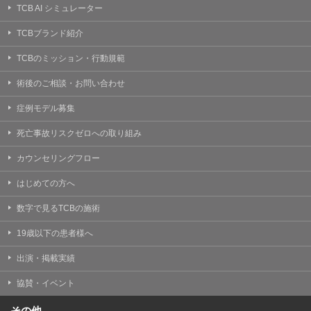
TCB AI シミュレーター
TCBブランド紹介
TCBのミッション・行動規範
術後のご相談・お問い合わせ
症例モデル募集
死亡事故リスクゼロへの取り組み
カウンセリングフロー
はじめての方へ
数字で見るTCBの施術
19歳以下の患者様へ
出演・掲載実績
協賛・イベント
その他