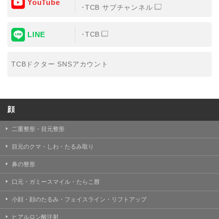
YouTube
③共同利用する者の利用目的
TCB サブチャンネル
【利用目的】の達成のため
LINE
TCB
【外部委託について】
TCBグループは、【利用目的】の達成に必要な範囲内に
おいて、取得情報の取扱いの全部または一部を外部の業
TCBドクター SNSアカウント
務委託先に委託することがあります。取得情報の取り扱
いを委託する場合、委託先との間で、個人情報の保護に
関する取り決めを行い、契約にあたっては取得情報が適
正に管理されるよう確保します。
顔
【第三者提供について】
TCBグループは、個人情報保護法その他の法令により認
められる場合を除き、患者様の同意なしに、取得情報を
二重整形・目元整形
委託先以外の第三者に開示・提供することはありませ
ん。
目元のクマ・しわ・たるみ取り
【個人情報の開示・訂正・利用停止について】
鼻の整形
TCBグループは、本人の申し出により個人情報に関する
開示、訂正、更新、削除、利用停止その他お問い合わせ
口元・ガミースマイル・たらこ唇
について、これを適切に対応します。
小顔・顔のたるみ・フェイスライン・リフトアップ
問合せ先：
個人情報お問合せフォーム
ヒアルロン酸注射