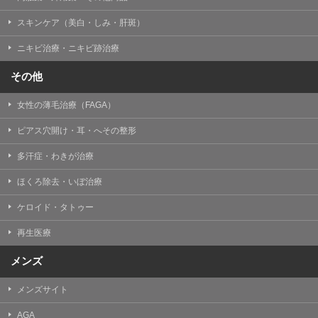
掲載したときをもって効力を生じるものとします。
スキンケア（美白・しみ・肝斑）
ニキビ治療・ニキビ跡治療
その他
女性の薄毛治療（FAGA）
ピアス穴開け・耳・へその整形
多汗症・わきが治療
ほくろ除去・いぼ治療
ケロイド・タトゥー
再生医療
メンズ
メンズサイト
AGA