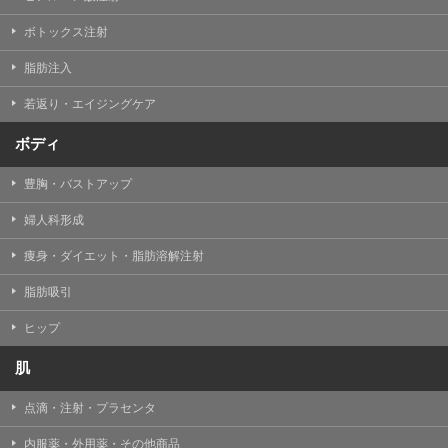
【Cookie(クッキー)について】
Cookieは、一般的にインターネット閲覧を行う際、又は
ボトックス注射
WEBサービスを利用する際に、閲覧者のデバイス内にそ
の閲覧情報を記憶させておく機能です。
脂肪注入
TCBグループでは、Cookie及び類似技術を使用して収集
した情報を利用することにより、WEBサイトの利用状況
若返り・エイジングケア
を分析し、パフォーマンス改善や、WEBサイトを通じて
提供するサービスの向上・改善のため、Cookieを使用す
ることがあります。ご使用のブラウザによりCookieを無
ボディ
効とすることが可能です。ただし、Cookieを無効にした
場合、WEBサイト上のサービスの全部または一部のペー
豊胸・バストアップ
ジが正しく表示されなくなる場合がありますのでご留意
ください。
婦人科形成
【アクセスログについて】
痩身・ダイエット・脂肪溶解注射
TCBグループが運営するWEBサイトでは、アクセスログ
として患者様の履歴情報をサーバ上に記録しています。
脂肪吸引
アクセスログはWEBサイトの保守管理や利用状況に関す
る統計分析のために使用されます。それ以外の目的で使
用されることはありません。
ヒップ
【プライバシーポリシーの改定について】
肌
本プライバシーポリシーの内容は、法令変更への対応や
事業上の必要性等に応じて、改定される場合がありま
点滴・注射・プラセンタ
す。
変更後のプライバシーポリシーについては、当サイトに
内服薬・外用薬・その他商品