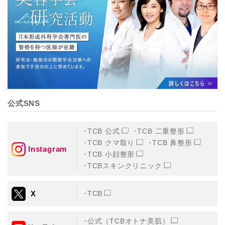
【個人情報の管理体制について】
TCBグループは、取り扱う個人情報を、厳正な管理の下
に蓄積・保管し、当該個人情報への不正アクセス・紛
失・破壊・改ざんおよび漏洩等を防止するため、必要か
つ適切な組織的・人的・物理的・技術的防御措置を講じ
ます。
【個人情報の共同利用について】
TCBグループは、【利用目的】達成に必要な範囲で、取
得情報を共同して利用することがあります。
なお、共同利用にあたっては、一般社団法人メディカル
アライアンスが個人情報の管理について責任を有しま
公式SNS
す。
東京都港区西新橋3-25-33 フロンティア御成門7F
一般社団法人メディカルアライアンス
TCB 公式
TCB 二重整形
代表電話番号03-6459-0169
TCB クマ取り
TCB 鼻整形
Instagram
TCB 小顔整形
①共同して利用される情報
TCBスキンクリニック
【取得する情報】に規定されている取得情報
X
TCB
②共同して利用する者の範囲
【基本理念】に規定するTCBグループ
公式（TCBオトナ美肌）