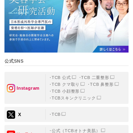
【個人情報の管理体制について】
TCBグループは、取り扱う個人情報を、厳正な管理の下
に蓄積・保管し、当該個人情報への不正アクセス・紛
失・破壊・改ざんおよび漏洩等を防止するため、必要か
つ適切な組織的・人的・物理的・技術的防御措置を講じ
ます。
【個人情報の共同利用について】
TCBグループは、【利用目的】達成に必要な範囲で、取
得情報を共同して利用することがあります。
なお、共同利用にあたっては、一般社団法人メディカル
アライアンスが個人情報の管理について責任を有しま
公式SNS
す。
東京都港区西新橋3-25-33 フロンティア御成門7F
一般社団法人メディカルアライアンス
TCB 公式
TCB 二重整形
代表電話番号03-6459-0169
TCB クマ取り
TCB 鼻整形
Instagram
TCB 小顔整形
①共同して利用される情報
TCBスキンクリニック
【取得する情報】に規定されている取得情報
X
TCB
②共同して利用する者の範囲
【基本理念】に規定するTCBグループ
公式（TCBオトナ美肌）