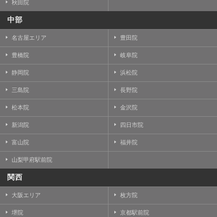
秋田院
中部
名古屋エリア
豊田院
豊橋院
岐阜院
静岡院
浜松院
三島院
長野院
松本院
金沢院
新潟院
四日市院
富山院
福井院
山梨甲府駅前院
関西
大阪エリア
枚方院
堺院
京都駅前院