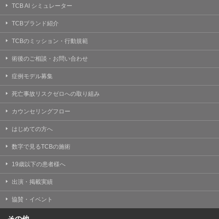
TCB AI シミュレーター
TCBブランド紹介
TCBのミッション・行動規範
術後のご相談・お問い合わせ
症例モデル募集
死亡事故リスクゼロへの取り組み
カウンセリングフロー
はじめての方へ
数字で見るTCBの施術
19歳以下の患者様へ
出演・掲載実績
協賛・イベント
その他