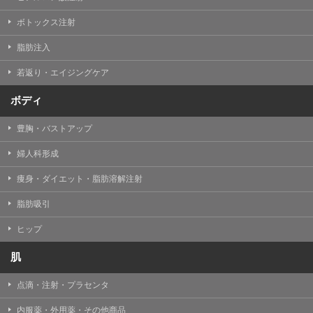
【Cookie(クッキー)について】
Cookieは、一般的にインターネット閲覧を行う際、又は
ボトックス注射
WEBサービスを利用する際に、閲覧者のデバイス内にそ
の閲覧情報を記憶させておく機能です。
脂肪注入
TCBグループでは、Cookie及び類似技術を使用して収集
した情報を利用することにより、WEBサイトの利用状況
若返り・エイジングケア
を分析し、パフォーマンス改善や、WEBサイトを通じて
提供するサービスの向上・改善のため、Cookieを使用す
ることがあります。ご使用のブラウザによりCookieを無
ボディ
効とすることが可能です。ただし、Cookieを無効にした
場合、WEBサイト上のサービスの全部または一部のペー
豊胸・バストアップ
ジが正しく表示されなくなる場合がありますのでご留意
ください。
婦人科形成
【アクセスログについて】
痩身・ダイエット・脂肪溶解注射
TCBグループが運営するWEBサイトでは、アクセスログ
として患者様の履歴情報をサーバ上に記録しています。
脂肪吸引
アクセスログはWEBサイトの保守管理や利用状況に関す
る統計分析のために使用されます。それ以外の目的で使
用されることはありません。
ヒップ
【プライバシーポリシーの改定について】
肌
本プライバシーポリシーの内容は、法令変更への対応や
事業上の必要性等に応じて、改定される場合がありま
点滴・注射・プラセンタ
す。
変更後のプライバシーポリシーについては、当サイトに
内服薬・外用薬・その他商品