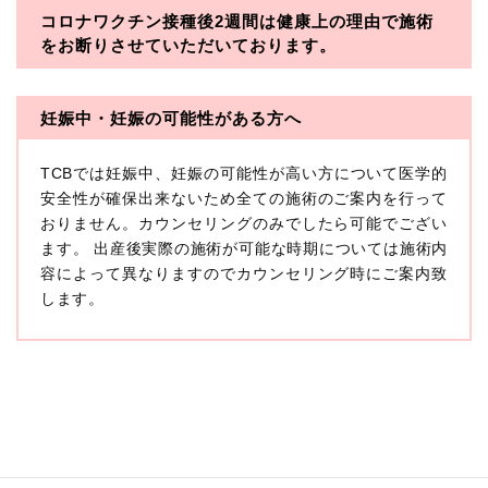
コロナワクチン接種後2週間は
健康上の理由で施術
・一般社団法人メディカルアライアンス
をお断りさせていただいております。
・医療法人社団メディカルフロンティア
・医療法人社団創彩会
妊娠中・妊娠の可能性がある方へ
【定義】
TCBでは妊娠中、妊娠の可能性が高い方について医学的
本プライバシーポリシーにおいて「個人情報」とは、生
存する個人に関する情報であって、当該情報に含まれる
安全性が確保出来ないため全ての施術のご案内を行って
氏名、生年月日その他の記述等により特定の個人を識別
おりません。カウンセリングのみでしたら可能でござい
できるもの又は個人識別符号（個人情報保護委員会の政
ます。 出産後実際の施術が可能な時期については施術内
令に準じます。）が含まれるものをいいます。
収集した患者様に関する情報には、単独のままでは特定
容によって異なりますのでカウンセリング時にご案内致
の個人を識別できない情報もありますが、他の情報と組
します。
み合わせることにより特定の個人を識別できる場合、か
かる情報は「個人関連情報」として「個人情報」と同様
に扱うものとします。
【取得する情報】
TCBグループが【利用目的】に定める目的を達成するた
めに取得する情報には、次のものが含まれます（以下①
ないし③を併せて「取得情報」といいます。）。
①TCBグループが患者様から取得する情報