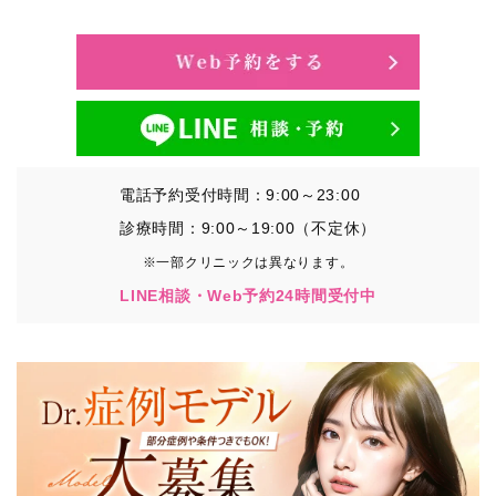
・氏名、生年月日、メールアドレス、電話番号
・その他、特定の個人を識別することができる情報
②TCBグループが各種サービスの利用に関連して取得す
る情報
・患者様がご利用になった各種サービスの内容、ご利用
日時、閲覧履歴等に関連する情報
電話予約受付時間：9:00～23:00
（これには、Cookie情報、アクセスログ等の利用状況に
関する情報を含みます。）
診療時間：9:00～19:00（不定休）
※一部クリニックは異なります。
③TCBグループが第三者から間接的に収集する情報
LINE相談・Web予約24時間受付中
患者様の同意を得た上で、以下の情報をパブリックDMP
事業者およびアフィリエイトサービスプロバイダ等の第
三者から取得し、TCBグループが既に有している患者様
の個人情報と紐づける場合があります。
・患者様の閲覧履歴、端末等の情報
【利用目的】
TCBグループは取得情報を以下の目的で利用いたしま
す。