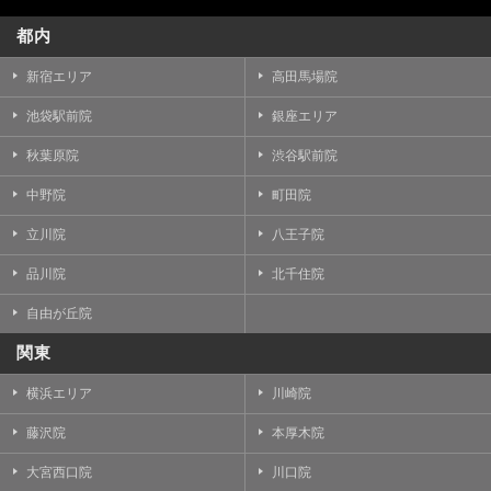
都内
新宿エリア
高田馬場院
池袋駅前院
銀座エリア
秋葉原院
渋谷駅前院
中野院
町田院
立川院
八王子院
品川院
北千住院
自由が丘院
関東
横浜エリア
川崎院
藤沢院
本厚木院
大宮西口院
川口院