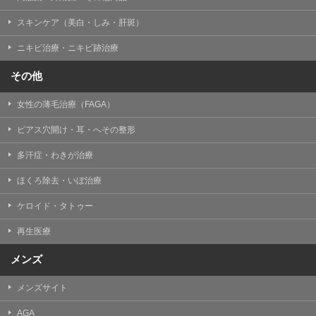
掲載したときをもって効力を生じるものとします。
スキンケア（美白・しみ・肝斑）
ニキビ治療・ニキビ跡治療
その他
女性の薄毛治療（FAGA）
ピアス穴開け・耳・へその整形
多汗症・わきが治療
ほくろ除去・いぼ治療
ケロイド・タトゥー
再生医療
メンズ
メンズサイト
AGA