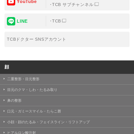
YouTube
③共同利用する者の利用目的
TCB サブチャンネル
【利用目的】の達成のため
LINE
TCB
【外部委託について】
TCBグループは、【利用目的】の達成に必要な範囲内に
おいて、取得情報の取扱いの全部または一部を外部の業
TCBドクター SNSアカウント
務委託先に委託することがあります。取得情報の取り扱
いを委託する場合、委託先との間で、個人情報の保護に
関する取り決めを行い、契約にあたっては取得情報が適
正に管理されるよう確保します。
顔
【第三者提供について】
TCBグループは、個人情報保護法その他の法令により認
められる場合を除き、患者様の同意なしに、取得情報を
二重整形・目元整形
委託先以外の第三者に開示・提供することはありませ
ん。
目元のクマ・しわ・たるみ取り
【個人情報の開示・訂正・利用停止について】
鼻の整形
TCBグループは、本人の申し出により個人情報に関する
開示、訂正、更新、削除、利用停止その他お問い合わせ
口元・ガミースマイル・たらこ唇
について、これを適切に対応します。
小顔・顔のたるみ・フェイスライン・リフトアップ
問合せ先：
個人情報お問合せフォーム
ヒアルロン酸注射