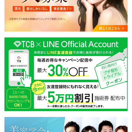
・クリニックの来院予約、医療サービスの提供、医療関
連商品の販売、アフターケア対応、これらに付随する諸
対応等のサービス提供のため
・医療サービスの提供に関する他の医療機関、検査機関
及び研究機関との連携のため
・サービス向上を目的とした医療サービス・販売する医
療関連商品に関する患者様へのアンケートの送受信及び
これに付随する諸対応のため
・Cookie等の技術を用いたアクセス履歴、閲覧記録等に
関する情報の収集、分析
・閲覧記録等から趣味・嗜好を分析した情報を使用して
の広告に利用するため
・お問い合わせ又はご意見の内容確認及びその対応のた
め
・患者様のサービス利用状況の分析及び症例研究のため
・広告、宣伝、マーケティングのため