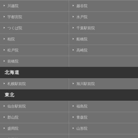
川越院
越谷院
宇都宮院
水戸院
つくば院
千葉駅前院
柏院
船橋院
松戸院
高崎院
前橋院
北海道
札幌駅前院
旭川駅前院
東北
仙台駅前院
福島院
郡山院
青森院
盛岡院
山形院