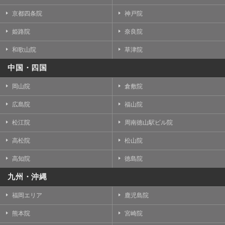
京都四条院
神戸院
姫路院
奈良院
和歌山院
草津院
中国・四国
岡山院
倉敷院
広島院
福山院
松江院
周南徳山駅ビル院
高松院
松山院
高知院
徳島院
九州・沖縄
福岡エリア
鹿児島院
熊本院
宮崎院