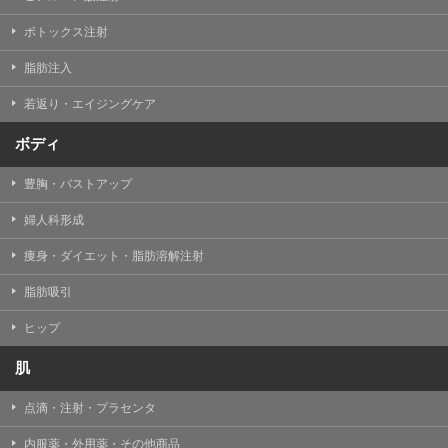
【Cookie(クッキー)について】
Cookieは、一般的にインターネット閲覧を行う際、又は
ボトックス注射
WEBサービスを利用する際に、閲覧者のデバイス内にそ
の閲覧情報を記憶させておく機能です。
脂肪注入
TCBグループでは、Cookie及び類似技術を使用して収集
した情報を利用することにより、WEBサイトの利用状況
若返り・エイジングケア
を分析し、パフォーマンス改善や、WEBサイトを通じて
提供するサービスの向上・改善のため、Cookieを使用す
ることがあります。ご使用のブラウザによりCookieを無
ボディ
効とすることが可能です。ただし、Cookieを無効にした
場合、WEBサイト上のサービスの全部または一部のペー
豊胸・バストアップ
ジが正しく表示されなくなる場合がありますのでご留意
ください。
婦人科形成
【アクセスログについて】
痩身・ダイエット・脂肪溶解注射
TCBグループが運営するWEBサイトでは、アクセスログ
として患者様の履歴情報をサーバ上に記録しています。
脂肪吸引
アクセスログはWEBサイトの保守管理や利用状況に関す
る統計分析のために使用されます。それ以外の目的で使
用されることはありません。
ヒップ
【プライバシーポリシーの改定について】
肌
本プライバシーポリシーの内容は、法令変更への対応や
事業上の必要性等に応じて、改定される場合がありま
点滴・注射・プラセンタ
す。
変更後のプライバシーポリシーについては、当サイトに
内服薬・外用薬・その他商品