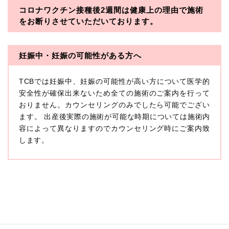
コロナワクチン接種後2週間は
健康上の理由で施術
・一般社団法人メディカルアライアンス
をお断りさせていただいております。
・医療法人社団メディカルフロンティア
・医療法人社団創彩会
妊娠中・妊娠の可能性がある方へ
【定義】
TCBでは妊娠中、妊娠の可能性が高い方について医学的
本プライバシーポリシーにおいて「個人情報」とは、生
存する個人に関する情報であって、当該情報に含まれる
安全性が確保出来ないため全ての施術のご案内を行って
氏名、生年月日その他の記述等により特定の個人を識別
おりません。カウンセリングのみでしたら可能でござい
できるもの又は個人識別符号（個人情報保護委員会の政
ます。 出産後実際の施術が可能な時期については施術内
令に準じます。）が含まれるものをいいます。
収集した患者様に関する情報には、単独のままでは特定
容によって異なりますのでカウンセリング時にご案内致
の個人を識別できない情報もありますが、他の情報と組
します。
み合わせることにより特定の個人を識別できる場合、か
かる情報は「個人関連情報」として「個人情報」と同様
に扱うものとします。
【取得する情報】
TCBグループが【利用目的】に定める目的を達成するた
めに取得する情報には、次のものが含まれます（以下①
ないし③を併せて「取得情報」といいます。）。
①TCBグループが患者様から取得する情報