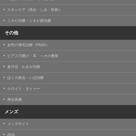
掲載したときをもって効力を生じるものとします。
スキンケア（美白・しみ・肝斑）
ニキビ治療・ニキビ跡治療
その他
女性の薄毛治療（FAGA）
ピアス穴開け・耳・へその整形
多汗症・わきが治療
ほくろ除去・いぼ治療
ケロイド・タトゥー
再生医療
メンズ
メンズサイト
AGA