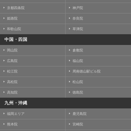
京都四条院
神戸院
姫路院
奈良院
和歌山院
草津院
中国・四国
岡山院
倉敷院
広島院
福山院
松江院
周南徳山駅ビル院
高松院
松山院
高知院
徳島院
九州・沖縄
福岡エリア
鹿児島院
熊本院
宮崎院