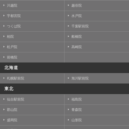
川越院
越谷院
宇都宮院
水戸院
つくば院
千葉駅前院
柏院
船橋院
松戸院
高崎院
前橋院
北海道
札幌駅前院
旭川駅前院
東北
仙台駅前院
福島院
郡山院
青森院
盛岡院
山形院