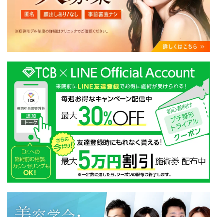
・クリニックの来院予約、医療サービスの提供、医療関
連商品の販売、アフターケア対応、これらに付随する諸
対応等のサービス提供のため
・医療サービスの提供に関する他の医療機関、検査機関
及び研究機関との連携のため
・サービス向上を目的とした医療サービス・販売する医
療関連商品に関する患者様へのアンケートの送受信及び
これに付随する諸対応のため
・Cookie等の技術を用いたアクセス履歴、閲覧記録等に
関する情報の収集、分析
・閲覧記録等から趣味・嗜好を分析した情報を使用して
の広告に利用するため
・お問い合わせ又はご意見の内容確認及びその対応のた
め
・患者様のサービス利用状況の分析及び症例研究のため
・広告、宣伝、マーケティングのため