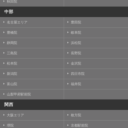
秋田院
中部
名古屋エリア
豊田院
豊橋院
岐阜院
静岡院
浜松院
三島院
長野院
松本院
金沢院
新潟院
四日市院
富山院
福井院
山梨甲府駅前院
関西
大阪エリア
枚方院
堺院
京都駅前院