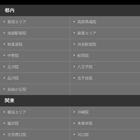
都内
新宿エリア
高田馬場院
池袋駅前院
銀座エリア
秋葉原院
渋谷駅前院
中野院
町田院
立川院
八王子院
品川院
北千住院
自由が丘院
関東
横浜エリア
川崎院
藤沢院
本厚木院
大宮西口院
川口院