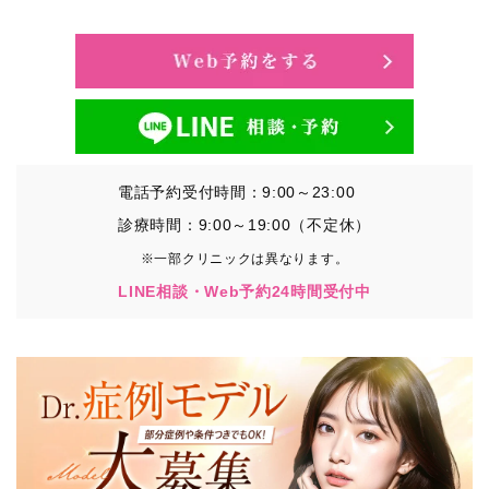
・氏名、生年月日、メールアドレス、電話番号
・その他、特定の個人を識別することができる情報
②TCBグループが各種サービスの利用に関連して取得す
る情報
・患者様がご利用になった各種サービスの内容、ご利用
日時、閲覧履歴等に関連する情報
電話予約受付時間：9:00～23:00
（これには、Cookie情報、アクセスログ等の利用状況に
関する情報を含みます。）
診療時間：9:00～19:00（不定休）
※一部クリニックは異なります。
③TCBグループが第三者から間接的に収集する情報
LINE相談・Web予約24時間受付中
患者様の同意を得た上で、以下の情報をパブリックDMP
事業者およびアフィリエイトサービスプロバイダ等の第
三者から取得し、TCBグループが既に有している患者様
の個人情報と紐づける場合があります。
・患者様の閲覧履歴、端末等の情報
【利用目的】
TCBグループは取得情報を以下の目的で利用いたしま
す。