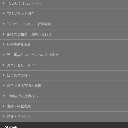
TCB AI シミュレーター
TCBブランド紹介
TCBのミッション・行動規範
術後のご相談・お問い合わせ
症例モデル募集
死亡事故リスクゼロへの取り組み
カウンセリングフロー
はじめての方へ
数字で見るTCBの施術
19歳以下の患者様へ
出演・掲載実績
協賛・イベント
その他