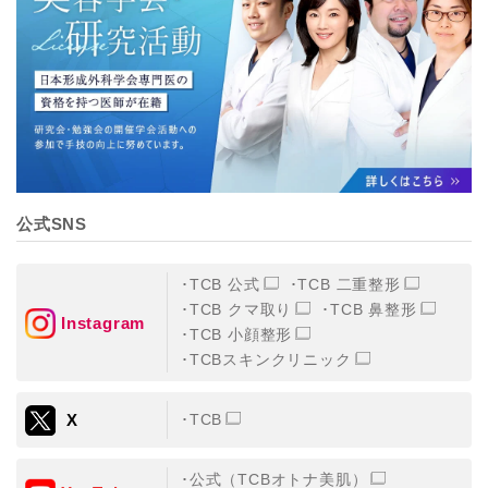
【個人情報の管理体制について】
TCBグループは、取り扱う個人情報を、厳正な管理の下
に蓄積・保管し、当該個人情報への不正アクセス・紛
失・破壊・改ざんおよび漏洩等を防止するため、必要か
つ適切な組織的・人的・物理的・技術的防御措置を講じ
ます。
【個人情報の共同利用について】
TCBグループは、【利用目的】達成に必要な範囲で、取
得情報を共同して利用することがあります。
なお、共同利用にあたっては、一般社団法人メディカル
アライアンスが個人情報の管理について責任を有しま
公式SNS
す。
東京都港区西新橋3-25-33 フロンティア御成門7F
一般社団法人メディカルアライアンス
TCB 公式
TCB 二重整形
代表電話番号03-6459-0169
TCB クマ取り
TCB 鼻整形
Instagram
TCB 小顔整形
①共同して利用される情報
TCBスキンクリニック
【取得する情報】に規定されている取得情報
X
TCB
②共同して利用する者の範囲
【基本理念】に規定するTCBグループ
公式（TCBオトナ美肌）