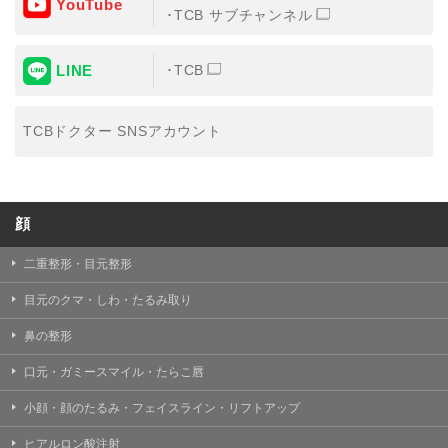
YouTube
③共同利用する者の利用目的
TCB サブチャンネル
【利用目的】の達成のため
LINE
TCB
【外部委託について】
TCBグループは、【利用目的】の達成に必要な範囲内に
おいて、取得情報の取扱いの全部または一部を外部の業
TCBドクター SNSアカウント
務委託先に委託することがあります。取得情報の取り扱
いを委託する場合、委託先との間で、個人情報の保護に
関する取り決めを行い、契約にあたっては取得情報が適
正に管理されるよう確保します。
顔
【第三者提供について】
TCBグループは、個人情報保護法その他の法令により認
められる場合を除き、患者様の同意なしに、取得情報を
二重整形・目元整形
委託先以外の第三者に開示・提供することはありませ
ん。
目元のクマ・しわ・たるみ取り
【個人情報の開示・訂正・利用停止について】
鼻の整形
TCBグループは、本人の申し出により個人情報に関する
開示、訂正、更新、削除、利用停止その他お問い合わせ
口元・ガミースマイル・たらこ唇
について、これを適切に対応します。
小顔・顔のたるみ・フェイスライン・リフトアップ
問合せ先：
個人情報お問合せフォーム
ヒアルロン酸注射