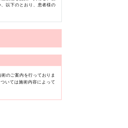
い、以下のとおり、患者様の
施術のご案内を行っておりま
、当該情報に含まれる氏名、
については施術内容によって
報保護委員会の政令に準じま
ますが、他の情報と組み合わ
人情報」と同様に扱うものと