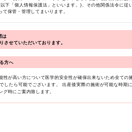
(以下「個人情報保護法」といいます。)、その他関係法令に従
って保管・管理してまいります。
を総称していいます。
間は
アライアンス
りさせていただいております。
フロンティア
る方へ
可能性が高い方について医学的安全性が確保出来ないため全ての
おいて「個人情報」とは、生存する個人に関する情報であって
でしたら可能でございます。 出産後実際の施術が可能な時期
より特定の個人を識別できるもの又は個人識別符号（個人情
ング時にご案内致します。
います。
報には、単独のままでは特定の個人を識別できない情報もあり
を識別できる場合、かかる情報は「個人関連情報」として「個