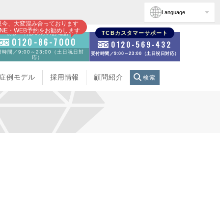
Language
只今、大変混み合っております
INE・WEB予約をお勧めします
初診・再診の方のお電話
TCBカスタマーサポート
0120-86-7000
0120-569-432
時間／9:00～23:00（土日祝日対
受付時間／9:00～23:00（土日祝日対応）
応）
症例モデル
採用情報
顧問紹介
検索