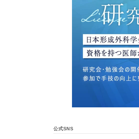
・広告、宣伝、マーケティ
【個人情報の管理体制につ
TCBグループは、取り扱
壊・改ざんおよび漏洩等を
【個人情報の共同利用につ
TCBグループは、【利用
なお、共同利用にあたって
東京都港区西新橋3-25-33
一般社団法人メディカルア
代表電話番号03-6459-0169
①共同して利用される情報
【取得する情報】に規定さ
②共同して利用する者の範
公式SNS
【基本理念】に規定するTC