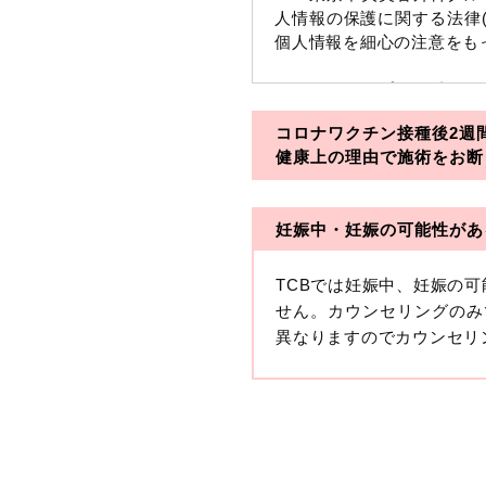
人情報の保護に関する法律
個人情報を細心の注意をも
※TCBグループとは以下
コロナワクチン接種後2週
・一般社団法人メディカル
健康上の理由で施術をお断
・医療法人社団メディカル
妊娠中・妊娠の可能性があ
・医療法人社団創彩会
【定義】
TCBでは妊娠中、妊娠の
本プライバシーポリシーに
せん。カウンセリングのみ
生年月日その他の記述等に
異なりますのでカウンセリ
す。）が含まれるものをい
収集した患者様に関する情
せることにより特定の個人
します。
【取得する情報】