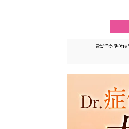
TCBグループが【利用目
③を併せて「取得情報」と
①TCBグループが患者様か
・氏名、生年月日、メール
電話予約受付時間：
・その他、特定の個人を識
②TCBグループが各種サ
・患者様がご利用になった
（これには、Cookie情
③TCBグループが第三者
患者様の同意を得た上で、
から取得し、TCBグルー
・患者様の閲覧履歴、端末