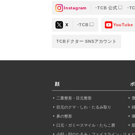
Instagram
TCB 公式
T
③共同利用する者の利用目
X
TCB
YouTube
【利用目的】の達成のため
【外部委託について】
TCBドクター SNSアカウント
TCBグループは、【利用
先に委託することがありま
めを行い、契約にあたって
【第三者提供について】
TCBグループは、個人情
顔
ボ
以外の第三者に開示・提供
二重整形・目元整形
【個人情報の開示・訂正・
TCBグループは、本人の
目元のクマ・しわ・たるみ取り
て、これを適切に対応しま
鼻の整形
口元・ガミースマイル・たらこ唇
問合せ先：
個人情報お問合
小顔・顔のたるみ・フェイスライン・リ