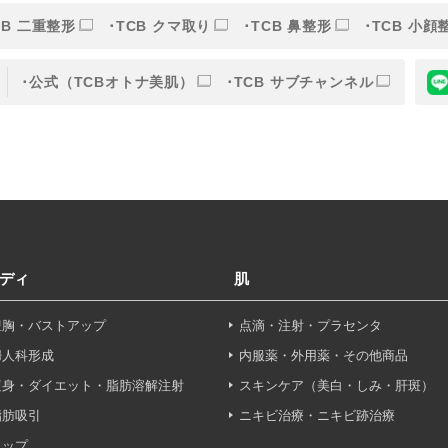
CB 二重整形
TCB クマ取り
TCB 鼻整形
TCB 小顔
的
公式（TCBオトナ美肌）
TCB サブチャンネル
目的】の達成に必要な範囲内において、取得情報の取扱いの全部
す。取得情報の取り扱いを委託する場合、委託先との間で、個
は取得情報が適正に管理されるよう確保します。
報保護法その他の法令により認められる場合を除き、患者様の同
ディ
肌
することはありません。
豊胸・バストアップ
点滴・注射・プラセンタ
利用停止について】
申し出により個人情報に関する開示、訂正、更新、削除、利用停
婦人科形成
内服薬・外用薬・その他商品
す。
痩身・ダイエット・脂肪溶解注射
スキンケア（美白・しみ・肝斑）
脂肪吸引
ニキビ治療・ニキビ跡治療
せフォーム
ヒップ