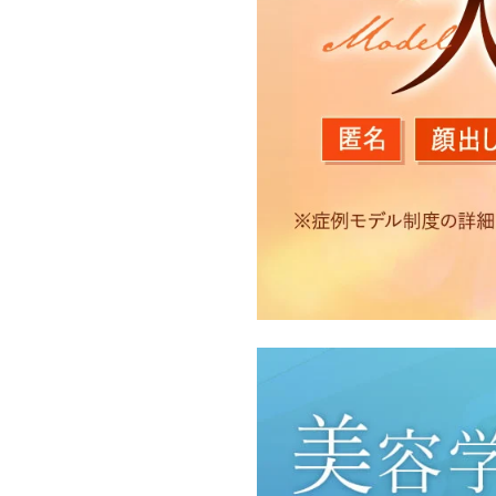
【利用目的】
TCBグループは取得情報
・クリニックの来院予約、
のサービス提供のため
・医療サービスの提供に関
・サービス向上を目的とし
付随する諸対応のため
・Cookie等の技術を用
・閲覧記録等から趣味・嗜
・お問い合わせ又はご意見
・患者様のサービス利用状