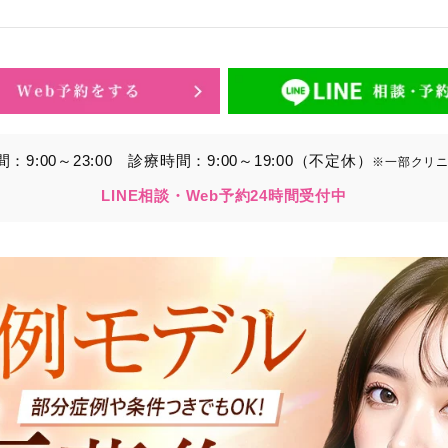
的】に定める目的を達成するために取得する情報には、次のもの
いいます。）。
ら取得する情報
アドレス、電話番号
9:00～23:00
診療時間：9:00～19:00（不定休）
※一部クリ
別することができる情報
LINE相談・Web予約24時間受付中
ービスの利用に関連して取得する情報
各種サービスの内容、ご利用日時、閲覧履歴等に関連する情報
報、アクセスログ等の利用状況に関する情報を含みます。）
から間接的に収集する情報
以下の情報をパブリックDMP事業者およびアフィリエイトサ
プが既に有している患者様の個人情報と紐づける場合があります
等の情報