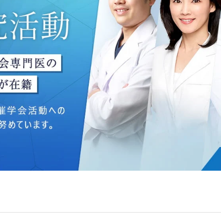
ングのため
いて】
う個人情報を、厳正な管理の下に蓄積・保管し、当該個人情報
防止するため、必要かつ適切な組織的・人的・物理的・技術的
いて】
目的】達成に必要な範囲で、取得情報を共同して利用することが
は、一般社団法人メディカルアライアンスが個人情報の管理に
 フロンティア御成門7F
ライアンス
れている取得情報
囲
Bグループ