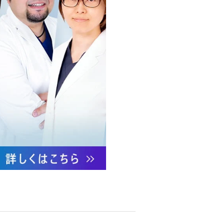
への不正アクセス・紛失・破
防御措置を講じます。
あります。
ついて責任を有します。