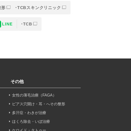
整形
TCBスキンクリニック
LINE
TCB
または一部を外部の業務委託
人情報の保護に関する取り決
意なしに、取得情報を委託先
その他
女性の薄毛治療（FAGA）
止その他お問い合わせについ
ピアス穴開け・耳・へその整形
多汗症・わきが治療
ほくろ除去・いぼ治療
ケロイド・タトゥー