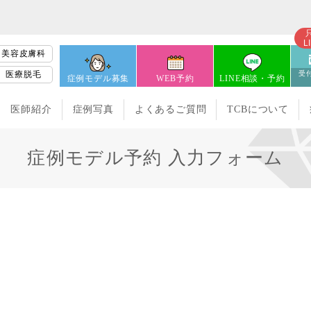
L
美容皮膚科
医療脱毛
受付
症例モデル募集
WEB予約
LINE相談・予約
医師紹介
症例写真
よくあるご質問
TCBについて
症例モデル予約 入力フォーム