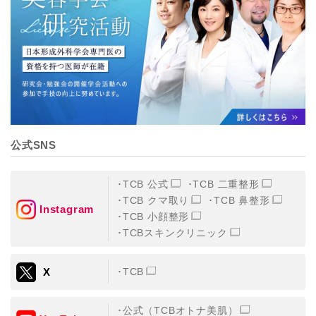
【個人情報の管理体制について】
TCBグループは、取り扱う個人情報を、厳正な管理の下
に蓄積・保管し、当該個人情報への不正アクセス・紛
失・破壊・改ざんおよび漏洩等を防止するため、必要か
つ適切な組織的・人的・物理的・技術的防御措置を講じ
ます。
【個人情報の共同利用について】
TCBグループは、【利用目的】達成に必要な範囲で、取
得情報を共同して利用することがあります。
なお、共同利用にあたっては、一般社団法人メディカル
アライアンスが個人情報の管理について責任を有しま
公式SNS
す。
東京都港区西新橋3-25-33 フロンティア御成門7F
一般社団法人メディカルアライアンス
TCB 公式
TCB 二重整形
代表電話番号03-6459-0169
TCB クマ取り
TCB 鼻整形
Instagram
TCB 小顔整形
①共同して利用される情報
TCBスキンクリニック
【取得する情報】に規定されている取得情報
X
TCB
②共同して利用する者の範囲
【基本理念】に規定するTCBグループ
公式（TCBオトナ美肌）