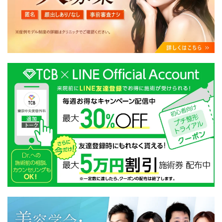
・クリニックの来院予約、医療サービスの提供、医療関
連商品の販売、アフターケア対応、これらに付随する諸
対応等のサービス提供のため
・医療サービスの提供に関する他の医療機関、検査機関
及び研究機関との連携のため
・サービス向上を目的とした医療サービス・販売する医
療関連商品に関する患者様へのアンケートの送受信及び
これに付随する諸対応のため
・Cookie等の技術を用いたアクセス履歴、閲覧記録等に
関する情報の収集、分析
・閲覧記録等から趣味・嗜好を分析した情報を使用して
の広告に利用するため
・お問い合わせ又はご意見の内容確認及びその対応のた
め
・患者様のサービス利用状況の分析及び症例研究のため
・広告、宣伝、マーケティングのため