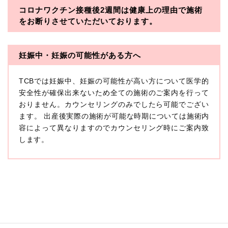
コロナワクチン接種後2週間は
健康上の理由で施術
・一般社団法人メディカルアライアンス
をお断りさせていただいております。
・医療法人社団メディカルフロンティア
・医療法人社団創彩会
妊娠中・妊娠の可能性がある方へ
【定義】
TCBでは妊娠中、妊娠の可能性が高い方について医学的
本プライバシーポリシーにおいて「個人情報」とは、生
存する個人に関する情報であって、当該情報に含まれる
安全性が確保出来ないため全ての施術のご案内を行って
氏名、生年月日その他の記述等により特定の個人を識別
おりません。カウンセリングのみでしたら可能でござい
できるもの又は個人識別符号（個人情報保護委員会の政
ます。 出産後実際の施術が可能な時期については施術内
令に準じます。）が含まれるものをいいます。
収集した患者様に関する情報には、単独のままでは特定
容によって異なりますのでカウンセリング時にご案内致
の個人を識別できない情報もありますが、他の情報と組
します。
み合わせることにより特定の個人を識別できる場合、か
かる情報は「個人関連情報」として「個人情報」と同様
に扱うものとします。
【取得する情報】
TCBグループが【利用目的】に定める目的を達成するた
めに取得する情報には、次のものが含まれます（以下①
ないし③を併せて「取得情報」といいます。）。
①TCBグループが患者様から取得する情報