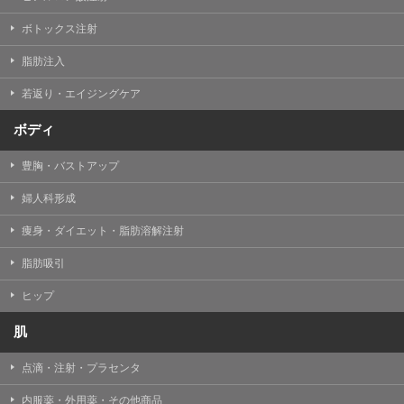
【Cookie(クッキー)について】
Cookieは、一般的にインターネット閲覧を行う際、又は
ボトックス注射
WEBサービスを利用する際に、閲覧者のデバイス内にそ
の閲覧情報を記憶させておく機能です。
脂肪注入
TCBグループでは、Cookie及び類似技術を使用して収集
した情報を利用することにより、WEBサイトの利用状況
若返り・エイジングケア
を分析し、パフォーマンス改善や、WEBサイトを通じて
提供するサービスの向上・改善のため、Cookieを使用す
ることがあります。ご使用のブラウザによりCookieを無
ボディ
効とすることが可能です。ただし、Cookieを無効にした
場合、WEBサイト上のサービスの全部または一部のペー
豊胸・バストアップ
ジが正しく表示されなくなる場合がありますのでご留意
ください。
婦人科形成
【アクセスログについて】
痩身・ダイエット・脂肪溶解注射
TCBグループが運営するWEBサイトでは、アクセスログ
として患者様の履歴情報をサーバ上に記録しています。
脂肪吸引
アクセスログはWEBサイトの保守管理や利用状況に関す
る統計分析のために使用されます。それ以外の目的で使
用されることはありません。
ヒップ
【プライバシーポリシーの改定について】
肌
本プライバシーポリシーの内容は、法令変更への対応や
事業上の必要性等に応じて、改定される場合がありま
点滴・注射・プラセンタ
す。
変更後のプライバシーポリシーについては、当サイトに
内服薬・外用薬・その他商品