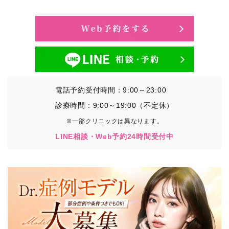
・氏名、生年月日、メールアドレス、電話番号
・その他、特定の個人を識別することができる情報
②TCBグループが各種サービスの利用に関連して取得す
る情報
・患者様がご利用になった各種サービスの内容、ご利用
日時、閲覧履歴等に関連する情報
電話予約受付時間：9:00～23:00
（これには、Cookie情報、アクセスログ等の利用状況に
関する情報を含みます。）
診療時間：9:00～19:00（不定休）
※一部クリニックは異なります。
③TCBグループが第三者から間接的に収集する情報
LINE相談・Web予約24時間受付中
患者様の同意を得た上で、以下の情報をパブリックDMP
事業者およびアフィリエイトサービスプロバイダ等の第
三者から取得し、TCBグループが既に有している患者様
の個人情報と紐づける場合があります。
・患者様の閲覧履歴、端末等の情報
【利用目的】
TCBグループは取得情報を以下の目的で利用いたしま
す。