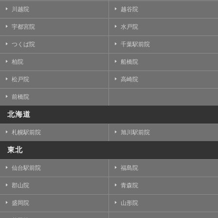
川越院
越谷院
宇都宮院
水戸院
つくば院
千葉駅前院
柏院
船橋院
松戸院
高崎院
前橋院
北海道
札幌駅前院
旭川駅前院
東北
仙台駅前院
福島院
郡山院
青森院
盛岡院
山形院