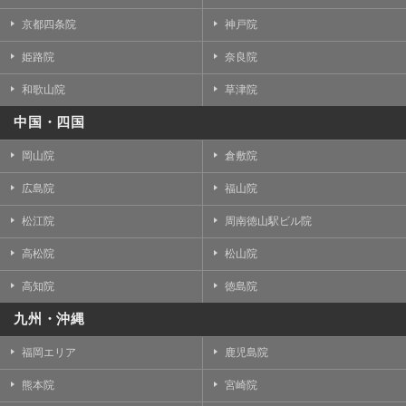
京都四条院
神戸院
姫路院
奈良院
和歌山院
草津院
中国・四国
岡山院
倉敷院
広島院
福山院
松江院
周南徳山駅ビル院
高松院
松山院
高知院
徳島院
九州・沖縄
福岡エリア
鹿児島院
熊本院
宮崎院