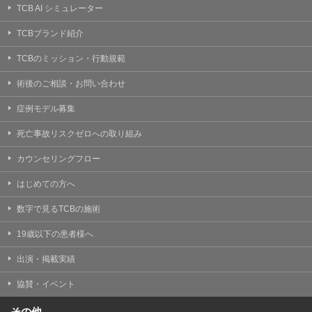
TCB AI シミュレーター
TCBブランド紹介
TCBのミッション・行動規範
術後のご相談・お問い合わせ
症例モデル募集
死亡事故リスクゼロへの取り組み
カウンセリングフロー
はじめての方へ
数字で見るTCBの施術
19歳以下の患者様へ
出演・掲載実績
協賛・イベント
その他