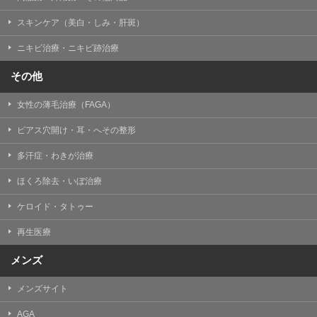
掲載したときをもって効力を生じるものとします。
スキンケア（美白・しみ・肝斑）
ニキビ治療・ニキビ跡治療
その他
女性の薄毛治療（FAGA）
ピアス穴開け・耳・へその整形
多汗症・わきが治療
ほくろ除去・いぼ治療
ケロイド・タトゥー
再生医療
メンズ
メンズサイト
AGA