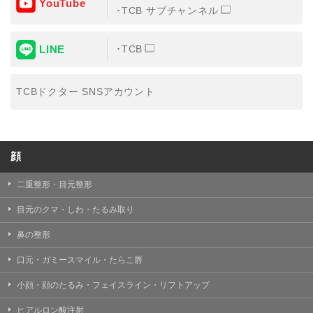
YouTube
③共同利用する者の利用目的
TCB サブチャンネル
【利用目的】の達成のため
LINE
TCB
【外部委託について】
TCBグループは、【利用目的】の達成に必要な範囲内に
おいて、取得情報の取扱いの全部または一部を外部の業
TCBドクター SNSアカウント
務委託先に委託することがあります。取得情報の取り扱
いを委託する場合、委託先との間で、個人情報の保護に
関する取り決めを行い、契約にあたっては取得情報が適
正に管理されるよう確保します。
顔
【第三者提供について】
TCBグループは、個人情報保護法その他の法令により認
められる場合を除き、患者様の同意なしに、取得情報を
二重整形・目元整形
委託先以外の第三者に開示・提供することはありませ
ん。
目元のクマ・しわ・たるみ取り
【個人情報の開示・訂正・利用停止について】
鼻の整形
TCBグループは、本人の申し出により個人情報に関する
開示、訂正、更新、削除、利用停止その他お問い合わせ
口元・ガミースマイル・たらこ唇
について、これを適切に対応します。
小顔・顔のたるみ・フェイスライン・リフトアップ
問合せ先：
個人情報お問合せフォーム
ヒアルロン酸注射