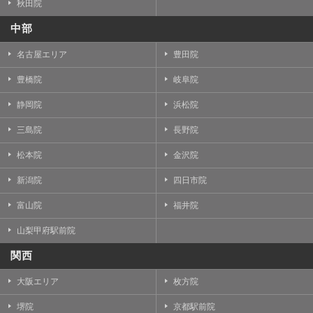
秋田院
中部
名古屋エリア
豊田院
豊橋院
岐阜院
静岡院
浜松院
三島院
長野院
松本院
金沢院
新潟院
四日市院
富山院
福井院
山梨甲府駅前院
関西
大阪エリア
枚方院
堺院
京都駅前院