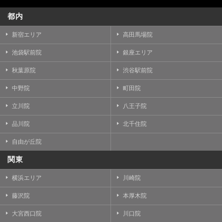
都内
新宿エリア
高田馬場院
池袋駅前院
銀座エリア
秋葉原院
渋谷駅前院
中野院
町田院
立川院
八王子院
品川院
北千住院
自由が丘院
関東
横浜エリア
川崎院
藤沢院
本厚木院
大宮西口院
川口院