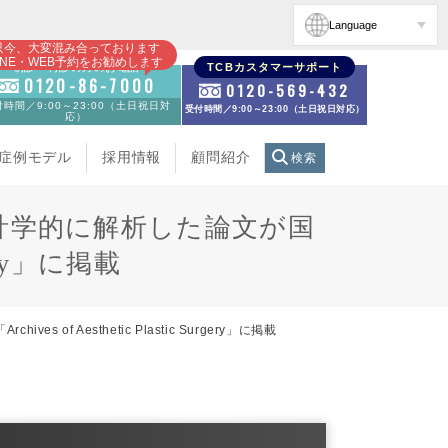
Language
只今、大変混み合っております
INE・WEB予約をお勧めします
初診・再診の方のお電話
TCBカスタマーサポート
0120-86-7000
0120-569-432
時間／9:00～23:00（土日祝日対
受付時間／9:00～23:00（土日祝日対応）
応）
症例モデル
採用情報
顧問紹介
検索
計学的に解析した論文が国
rgery」に掲載
Aesthetic Plastic Surgery」に掲載