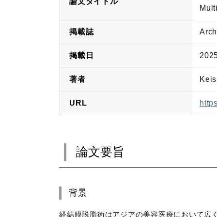
論文タイトル
Mult
掲載誌
Arch
掲載日
202
著者
Keis
URL
http
論文要旨
背景
経結膜脱脂術はアジアの美容医療において広