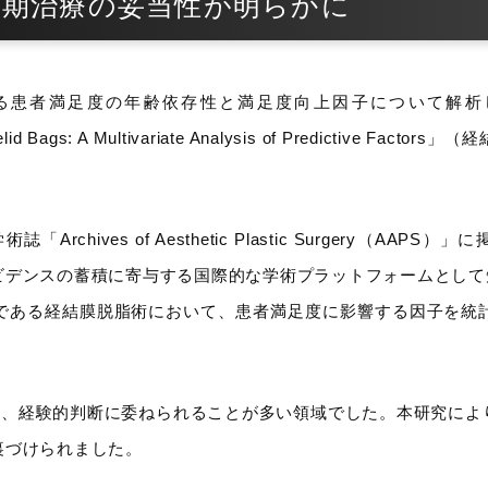
早期治療の妥当性が明らかに
度の年齢依存性と満足度向上因子について解析し、論文「Age-Dep
wer Eyelid Bags: A Multivariate Analysis of Predi
。
rchives of Aesthetic Plastic Surgery（A
ビデンスの蓄積に寄与する国際的な学術プラットフォームとして
である経結膜脱脂術において、患者満足度に影響する因子を統
は、経験的判断に委ねられることが多い領域でした。本研究に
裏づけられました。