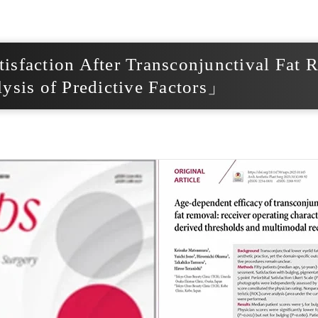
action After Transconjunctival Fat R
lysis of Predictive Factors」