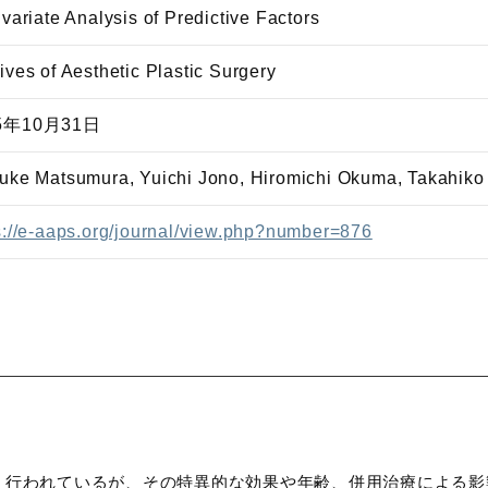
ivariate Analysis of Predictive Factors
ives of Aesthetic Plastic Surgery
5年10月31日
uke Matsumura, Yuichi Jono, Hiromichi Okuma, Takahiko 
s://e-aaps.org/journal/view.php?number=876
く行われているが、その特異的な効果や年齢、併用治療による影