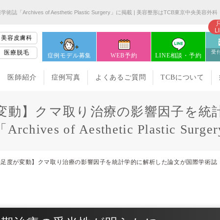
s of Aesthetic Plastic Surgery」に掲載 | 美容整形はTCB東京中央美容外科
L
美容皮膚科
医療脱毛
受付
症例モデル募集
WEB予約
LINE相談・予約
医師紹介
症例写真
よくあるご質問
TCBについて
変動】クマ取り治療の影響因子を統
hives of Aesthetic Plastic Su
が変動】クマ取り治療の影響因子を統計学的に解析した論文が国際学術誌「Archives of 