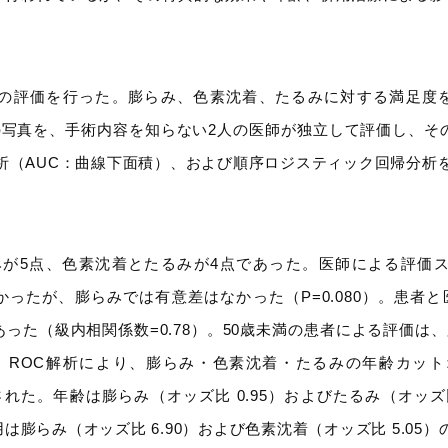
点での評価を行った。膨らみ、色素沈着、たるみに対する満足度
の写真を、手術内容を知らない2人の医師が独立して評価し、
析（AUC：曲線下面積）、および順序ロジスティック回帰分析
5点、色素沈着とたるみが4点であった。医師による評価スコ
かったが、膨らみでは有意差はなかった（P=0.080）。患者と
た（級内相関係数=0.78）。50歳未満の患者による評価は、膨ら
ROC解析により、膨らみ・色素沈着・たるみの年齢カットオフ値
と算出された。年齢は膨らみ（オッズ比 0.95）およびたるみ（オ
膨らみ（オッズ比 6.90）および色素沈着（オッズ比 5.05