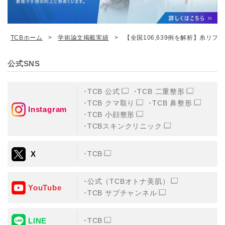
TCBホーム
学術論文掲載実績
【全国106,639例を解析】糸リフトの
公式SNS
TCB 公式
TCB 二重整形
TCB クマ取り
TCB 鼻整形
Instagram
TCB 小顔整形
TCBスキンクリニック
X
TCB
公式（TCBオトナ美肌）
YouTube
TCB サブチャンネル
LINE
TCB