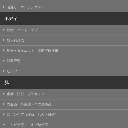
若返り・エイジングケア
ボディ
豊胸・バストアップ
婦人科形成
痩身・ダイエット・脂肪溶解注射
脂肪吸引
ヒップ
肌
点滴・注射・プラセンタ
内服薬・外用薬・その他商品
スキンケア（美白・しみ・肝斑）
ニキビ治療・ニキビ跡治療