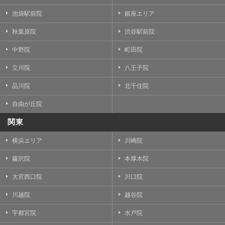
池袋駅前院
銀座エリア
秋葉原院
渋谷駅前院
中野院
町田院
立川院
八王子院
品川院
北千住院
自由が丘院
関東
横浜エリア
川崎院
藤沢院
本厚木院
大宮西口院
川口院
川越院
越谷院
宇都宮院
水戸院