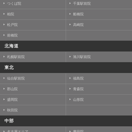
つくば院
千葉駅前院
柏院
船橋院
松戸院
高崎院
前橋院
北海道
札幌駅前院
旭川駅前院
東北
仙台駅前院
福島院
郡山院
青森院
盛岡院
山形院
秋田院
中部
名古屋エリア
豊田院