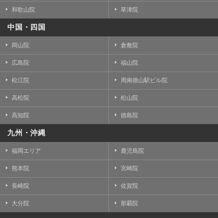
和歌山院
草津院
中国・四国
岡山院
倉敷院
広島院
福山院
松江院
周南徳山駅ビル院
高松院
松山院
高知院
徳島院
九州・沖縄
福岡エリア
鹿児島院
熊本院
宮崎院
長崎院
佐賀院
大分院
那覇院