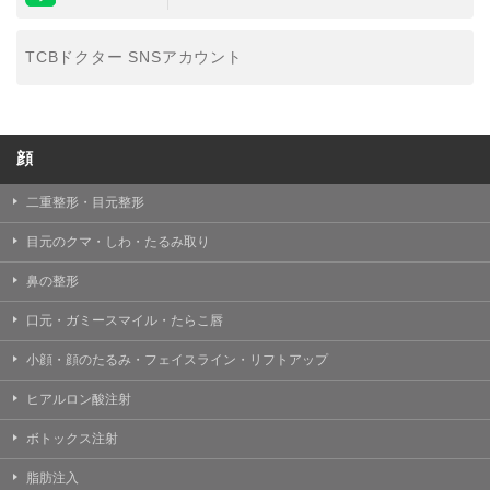
TCBドクター SNSアカウント
顔
二重整形・目元整形
目元のクマ・しわ・たるみ取り
鼻の整形
口元・ガミースマイル・たらこ唇
小顔・顔のたるみ・フェイスライン・リフトアップ
ヒアルロン酸注射
ボトックス注射
脂肪注入