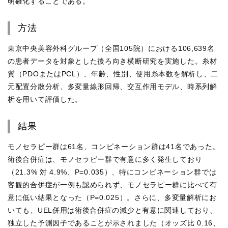
明確化することである。
方法
東京中央美容外科グループ（全国105院）における106,639名
の患者データを対象とした後ろ向き横断研究を実施した。糸材
質（PDOまたはPCL）、年齢、性別、使用糸本数を解析し、二
元配置分散分析、多変量線形回帰、交互作用モデル、時系列解
析を用いて評価した。
結果
モノセラピー群は61名、コンビネーション群は41名であった。
術後合併症は、モノセラピー群で有意に多く発生しており
（21.3% 対 4.9%、P=0.035）、特にコンビネーション群では
客観的合併症が一例も認められず、モノセラピー群に比べて有
意に低い結果となった（P=0.025）。さらに、多変量解析にお
いても、UEL併用は術後合併症の減少と有意に関連しており、
独立した予測因子であることが示されました（オッズ比 0.16、