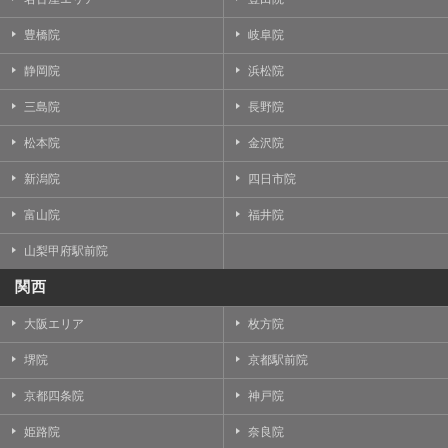
豊橋院
岐阜院
静岡院
浜松院
三島院
長野院
松本院
金沢院
新潟院
四日市院
富山院
福井院
山梨甲府駅前院
関西
大阪エリア
枚方院
堺院
京都駅前院
京都四条院
神戸院
姫路院
奈良院