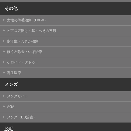
その他
女性の薄毛治療（FAGA）
ピアス穴開け・耳・へその整形
多汗症・わきが治療
ほくろ除去・いぼ治療
ケロイド・タトゥー
再生医療
メンズ
メンズサイト
AGA
メンズ（ED治療）
脱毛