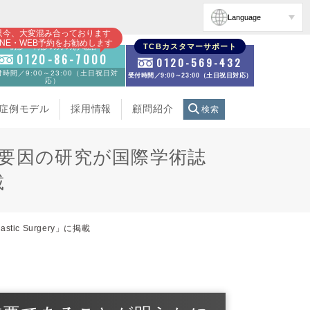
Language
只今、大変混み合っております
INE・WEB予約をお勧めします
初診・再診の方のお電話
TCBカスタマーサポート
0120-86-7000
0120-569-432
時間／9:00～23:00（土日祝日対
受付時間／9:00～23:00（土日祝日対応）
応）
症例モデル
採用情報
顧問紹介
検索
要因の研究が国際学術誌
載
ic Surgery」に掲載