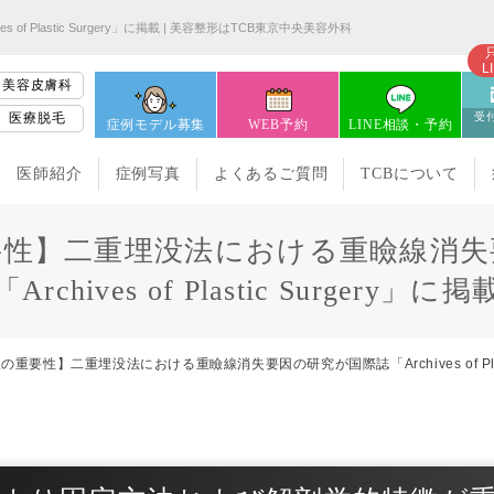
lastic Surgery」に掲載 | 美容整形はTCB東京中央美容外科
L
美容皮膚科
医療脱毛
受付
症例モデル募集
WEB予約
LINE相談・予約
医師紹介
症例写真
よくあるご質問
TCBについて
要性】二重埋没法における重瞼線消失
「Archives of Plastic Surgery」に掲
重要性】二重埋没法における重瞼線消失要因の研究が国際誌「Archives of Plast