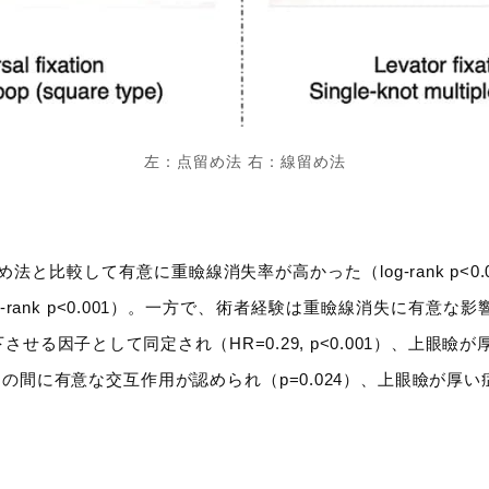
左：点留め法 右：線留め法
線留め法と比較して有意に重瞼線消失率が高かった（log-rank p
ank p<0.001）。一方で、術者経験は重瞼線消失に有意な影
因子として同定され（HR=0.29, p<0.001）、上眼瞼が
厚さの間に有意な交互作用が認められ（p=0.024）、上眼瞼が