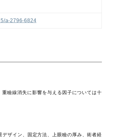
055/a-2796-6824
、重瞼線消失に影響を与える因子については十
、二重デザイン、固定方法、上眼瞼の厚み、術者経