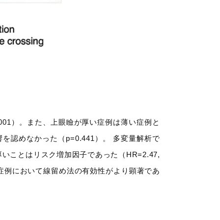
<0.001）。また、上眼瞼が厚い症例は薄い症例と
響を認めなかった（p=0.441）。 多変量解析で
厚いことはリスク増加因子であった（HR=2.47,
厚い症例において線留め法の有効性がより顕著であ