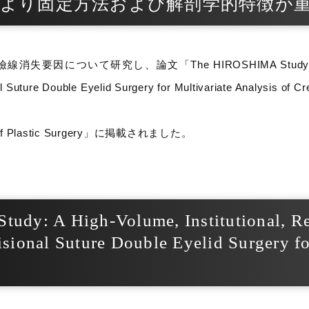
験より固定方法および解剖学的特徴が
研究し、論文「The HIROSHIMA Study: A High-Volume
sional Suture Double Eyelid Surgery for Multivariate 
 Plastic Surgery」に掲載されました。
: A High-Volume, Institutional, Retr
sional Suture Double Eyelid Surgery fo