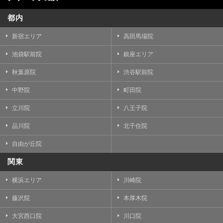
都内
新宿エリア
高田馬場院
池袋駅前院
銀座エリア
秋葉原院
渋谷駅前院
中野院
町田院
立川院
八王子院
品川院
北千住院
自由が丘院
関東
横浜エリア
川崎院
藤沢院
本厚木院
大宮西口院
川口院