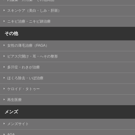
スキンケア（美白・しみ・肝斑）
ニキビ治療・ニキビ跡治療
その他
女性の薄毛治療（FAGA）
ピアス穴開け・耳・へその整形
多汗症・わきが治療
ほくろ除去・いぼ治療
ケロイド・タトゥー
再生医療
メンズ
メンズサイト
AGA