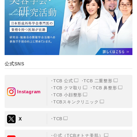
公式SNS
TCB 公式
TCB 二重整形
TCB クマ取り
TCB 鼻整形
Instagram
TCB 小顔整形
TCBスキンクリニック
X
TCB
公式（TCBオトナ美肌）