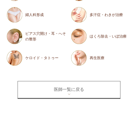
婦人科形成
多汗症・わきが治療
ピアス穴開け・耳・へそ
ほくろ除去・いぼ治療
の整形
ケロイド・タトゥー
再生医療
医師一覧に戻る