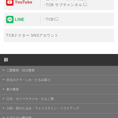
YouTube
TCB サブチャンネル
LINE
TCB
TCBドクター SNSアカウント
顔
二重整形・目元整形
目元のクマ・しわ・たるみ取り
鼻の整形
口元・ガミースマイル・たらこ唇
小顔・顔のたるみ・フェイスライン・リフトアップ
ヒアルロン酸注射