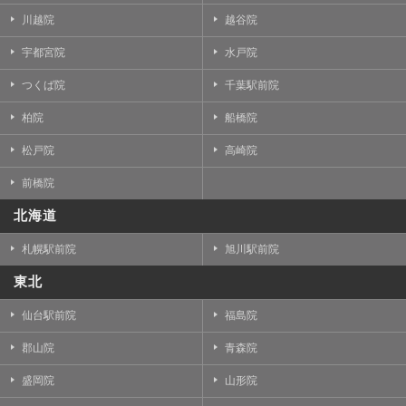
川越院
越谷院
宇都宮院
水戸院
つくば院
千葉駅前院
柏院
船橋院
松戸院
高崎院
前橋院
北海道
札幌駅前院
旭川駅前院
東北
仙台駅前院
福島院
郡山院
青森院
盛岡院
山形院