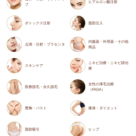
ヒアルロン酸注射
プ
ボトックス注射
脂肪注入
内服薬・外用薬・その他
点滴・注射・プラセンタ
商品
ニキビ治療・ニキビ跡治
スキンケア
療
女性の薄毛治療
医療脱毛・永久脱毛
（FAGA）
豊胸・バスト
痩身・ダイエット
脂肪吸引
ヒップ