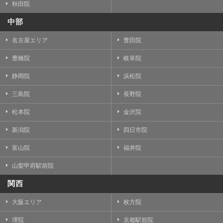
秋田院
中部
名古屋エリア
豊田院
豊橋院
岐阜院
静岡院
浜松院
三島院
長野院
松本院
金沢院
新潟院
四日市院
富山院
福井院
山梨甲府駅前院
関西
大阪エリア
枚方院
堺院
京都駅前院