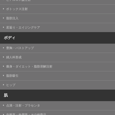
ボトックス注射
脂肪注入
若返り・エイジングケア
ボディ
豊胸・バストアップ
婦人科形成
痩身・ダイエット・脂肪溶解注射
脂肪吸引
ヒップ
肌
点滴・注射・プラセンタ
内服薬・外用薬・その他商品