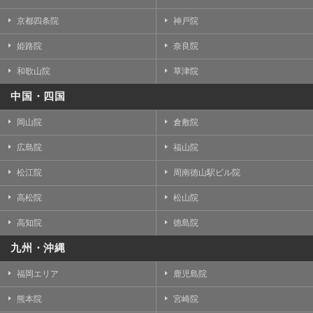
京都四条院
神戸院
姫路院
奈良院
和歌山院
草津院
中国・四国
岡山院
倉敷院
広島院
福山院
松江院
周南徳山駅ビル院
高松院
松山院
高知院
徳島院
九州・沖縄
福岡エリア
鹿児島院
熊本院
宮崎院