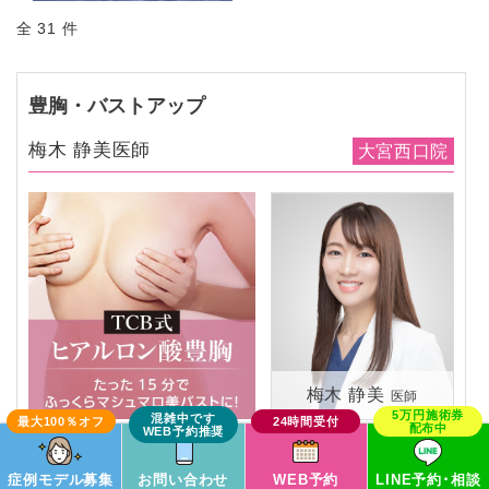
全 31 件
豊胸・バストアップ
梅木 静美医師
大宮西口院
梅木 静美
医師
この症例モデルで予約
症例モデル募集
お問い合わせ
WEB予約
LINE予約･相談