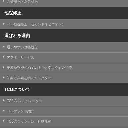
医療脱毛・永久脱毛
他院修正
TCB他院修正（セカンドオピニオン）
選ばれる理由
通いやすい価格設定
アフターサービス
美容整形が初めての方でも受けやすい治療
知識と実績を積んだドクター
TCBについて
TCB AI シミュレーター
TCBブランド紹介
TCBのミッション・行動規範