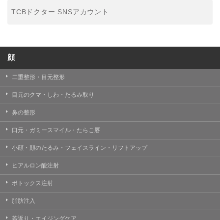
TCBドクター SNSアカウント
顔
二重整形・目元整形
目元のクマ・しわ・たるみ取り
鼻の整形
口元・ガミースマイル・たらこ唇
小顔・顔のたるみ・フェイスライン・リフトアップ
ヒアルロン酸注射
ボトックス注射
脂肪注入
若返り・エイジングケア