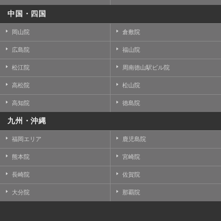
中国・四国
岡山院
倉敷院
広島院
福山院
松江院
周南徳山駅ビル院
高松院
松山院
高知院
徳島院
九州・沖縄
福岡エリア
鹿児島院
熊本院
宮崎院
長崎院
佐賀院
大分院
那覇院