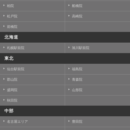
柏院
船橋院
松戸院
高崎院
前橋院
北海道
札幌駅前院
旭川駅前院
東北
仙台駅前院
福島院
郡山院
青森院
盛岡院
山形院
秋田院
中部
名古屋エリア
豊田院