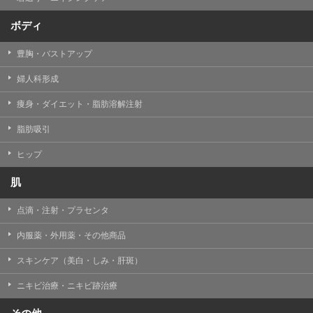
ボディ
豊胸・バストアップ
婦人科形成
痩身・ダイエット・脂肪溶解注射
脂肪吸引
ヒップ
肌
点滴・注射・プラセンタ
内服薬・外用薬・その他商品
スキンケア（美白・しみ・肝斑）
ニキビ治療・ニキビ跡治療