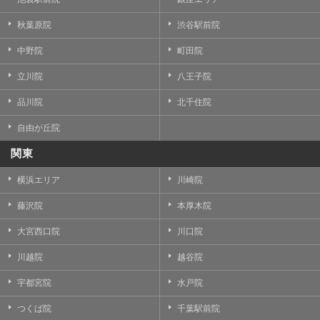
秋葉原院
渋谷駅前院
中野院
町田院
立川院
八王子院
品川院
北千住院
自由が丘院
関東
横浜エリア
川崎院
藤沢院
本厚木院
大宮西口院
川口院
川越院
越谷院
宇都宮院
水戸院
つくば院
千葉駅前院