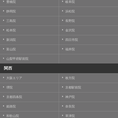
豊橋院
岐阜院
静岡院
浜松院
三島院
長野院
松本院
金沢院
新潟院
四日市院
富山院
福井院
山梨甲府駅前院
関西
大阪エリア
枚方院
堺院
京都駅前院
京都四条院
神戸院
姫路院
奈良院
和歌山院
草津院