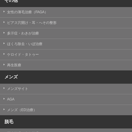
その他
女性の薄毛治療（FAGA）
ピアス穴開け・耳・へその整形
多汗症・わきが治療
ほくろ除去・いぼ治療
ケロイド・タトゥー
再生医療
メンズ
メンズサイト
AGA
メンズ（ED治療）
脱毛