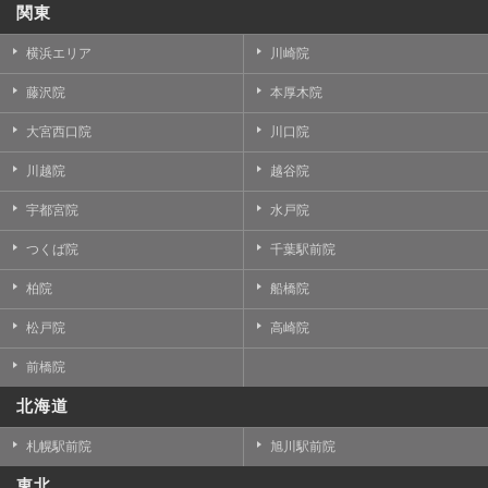
関東
横浜エリア
川崎院
藤沢院
本厚木院
大宮西口院
川口院
川越院
越谷院
宇都宮院
水戸院
つくば院
千葉駅前院
柏院
船橋院
松戸院
高崎院
前橋院
北海道
札幌駅前院
旭川駅前院
東北