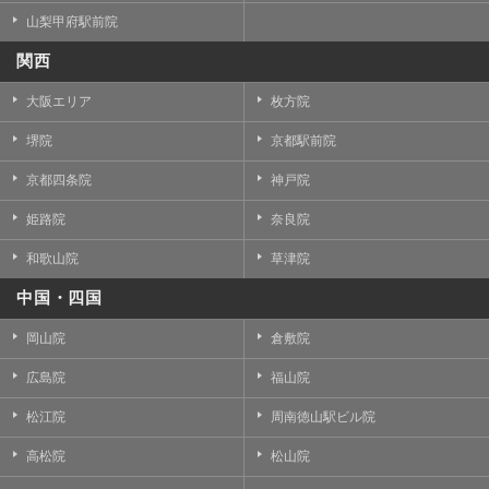
山梨甲府駅前院
関西
大阪エリア
枚方院
堺院
京都駅前院
京都四条院
神戸院
姫路院
奈良院
和歌山院
草津院
中国・四国
岡山院
倉敷院
広島院
福山院
松江院
周南徳山駅ビル院
高松院
松山院