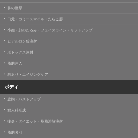
鼻の整形
口元・ガミースマイル・たらこ唇
小顔・顔のたるみ・フェイスライン・リフトアップ
ヒアルロン酸注射
ボトックス注射
脂肪注入
若返り・エイジングケア
ボディ
豊胸・バストアップ
婦人科形成
痩身・ダイエット・脂肪溶解注射
脂肪吸引