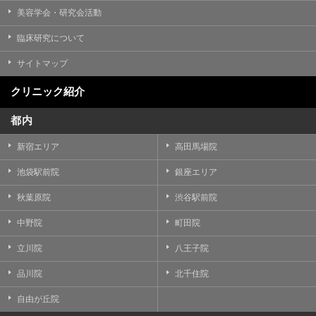
美容学会・研究会活動
臨床研究について
サイトマップ
クリニック紹介
都内
新宿エリア
高田馬場院
池袋駅前院
銀座エリア
秋葉原院
渋谷駅前院
中野院
町田院
立川院
八王子院
品川院
北千住院
自由が丘院