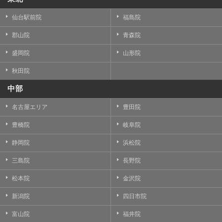
仙台駅前院
福島院
郡山院
青森院
盛岡院
山形院
秋田院
中部
名古屋エリア
豊田院
豊橋院
岐阜院
静岡院
浜松院
三島院
長野院
松本院
金沢院
新潟院
四日市院
富山院
福井院