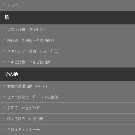
ヒップ
肌
点滴・注射・プラセンタ
内服薬・外用薬・その他商品
スキンケア（美白・しみ・肝斑）
ニキビ治療・ニキビ跡治療
その他
女性の薄毛治療（FAGA）
ピアス穴開け・耳・へその整形
多汗症・わきが治療
ほくろ除去・いぼ治療
ケロイド・タトゥー