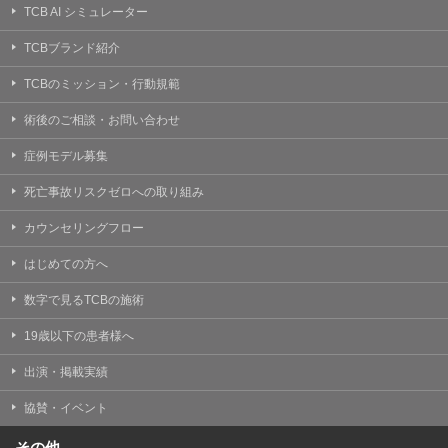
TCB AI シミュレーター
TCBブランド紹介
TCBのミッション・行動規範
術後のご相談・お問い合わせ
症例モデル募集
死亡事故リスクゼロへの取り組み
カウンセリングフロー
はじめての方へ
数字で見るTCBの施術
19歳以下の患者様へ
出演・掲載実績
協賛・イベント
その他