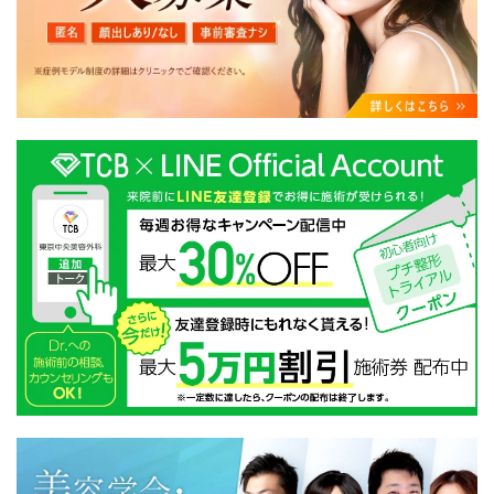
・クリニックの来院予約、医療サービスの提供、医療関
連商品の販売、アフターケア対応、これらに付随する諸
対応等のサービス提供のため
・医療サービスの提供に関する他の医療機関、検査機関
及び研究機関との連携のため
・サービス向上を目的とした医療サービス・販売する医
療関連商品に関する患者様へのアンケートの送受信及び
これに付随する諸対応のため
・Cookie等の技術を用いたアクセス履歴、閲覧記録等に
関する情報の収集、分析
・閲覧記録等から趣味・嗜好を分析した情報を使用して
の広告に利用するため
・お問い合わせ又はご意見の内容確認及びその対応のた
め
・患者様のサービス利用状況の分析及び症例研究のため
・広告、宣伝、マーケティングのため