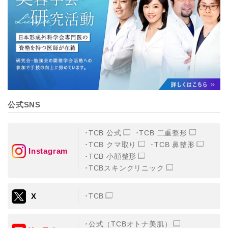
【個人情報の管理体制について】
TCBグループは、取り扱う個人情報を、厳正な管理の下
に蓄積・保管し、当該個人情報への不正アクセス・紛
失・破壊・改ざんおよび漏洩等を防止するため、必要か
つ適切な組織的・人的・物理的・技術的防御措置を講じ
ます。
【個人情報の共同利用について】
TCBグループは、【利用目的】達成に必要な範囲で、取
得情報を共同して利用することがあります。
なお、共同利用にあたっては、一般社団法人メディカル
アライアンスが個人情報の管理について責任を有しま
公式SNS
す。
東京都港区西新橋3-25-33 フロンティア御成門7F
一般社団法人メディカルアライアンス
TCB 公式
TCB 二重整形
代表電話番号03-6459-0169
TCB クマ取り
TCB 鼻整形
Instagram
TCB 小顔整形
①共同して利用される情報
TCBスキンクリニック
【取得する情報】に規定されている取得情報
X
TCB
②共同して利用する者の範囲
【基本理念】に規定するTCBグループ
公式（TCBオトナ美肌）