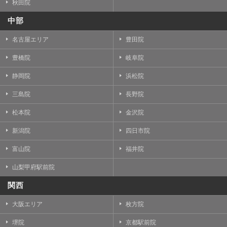
秋田院
中部
名古屋エリア
豊田院
豊橋院
岐阜院
静岡院
浜松院
三島院
長野院
松本院
金沢院
新潟院
四日市院
富山院
福井院
山梨甲府駅前院
関西
大阪エリア
枚方院
堺院
京都駅前院