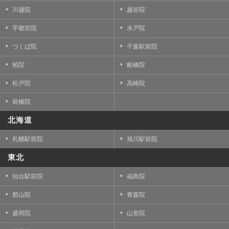
川越院
越谷院
宇都宮院
水戸院
つくば院
千葉駅前院
柏院
船橋院
松戸院
高崎院
前橋院
北海道
札幌駅前院
旭川駅前院
東北
仙台駅前院
福島院
郡山院
青森院
盛岡院
山形院