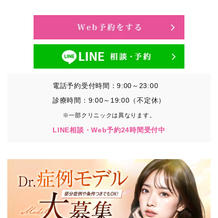
・氏名、生年月日、メールアドレス、電話番号
・その他、特定の個人を識別することができる情報
②TCBグループが各種サービスの利用に関連して取得す
る情報
・患者様がご利用になった各種サービスの内容、ご利用
日時、閲覧履歴等に関連する情報
電話予約受付時間：9:00～23:00
（これには、Cookie情報、アクセスログ等の利用状況に
関する情報を含みます。）
診療時間：9:00～19:00（不定休）
※一部クリニックは異なります。
③TCBグループが第三者から間接的に収集する情報
LINE相談・Web予約24時間受付中
患者様の同意を得た上で、以下の情報をパブリックDMP
事業者およびアフィリエイトサービスプロバイダ等の第
三者から取得し、TCBグループが既に有している患者様
の個人情報と紐づける場合があります。
・患者様の閲覧履歴、端末等の情報
【利用目的】
TCBグループは取得情報を以下の目的で利用いたしま
す。