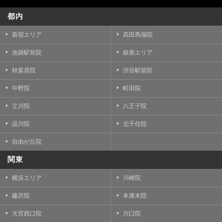
都内
新宿エリア
高田馬場院
池袋駅前院
銀座エリア
秋葉原院
渋谷駅前院
中野院
町田院
立川院
八王子院
品川院
北千住院
自由が丘院
関東
横浜エリア
川崎院
藤沢院
本厚木院
大宮西口院
川口院