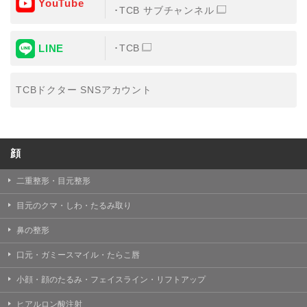
YouTube
③共同利用する者の利用目的
TCB サブチャンネル
【利用目的】の達成のため
LINE
TCB
【外部委託について】
TCBグループは、【利用目的】の達成に必要な範囲内に
おいて、取得情報の取扱いの全部または一部を外部の業
TCBドクター SNSアカウント
務委託先に委託することがあります。取得情報の取り扱
いを委託する場合、委託先との間で、個人情報の保護に
関する取り決めを行い、契約にあたっては取得情報が適
正に管理されるよう確保します。
顔
【第三者提供について】
TCBグループは、個人情報保護法その他の法令により認
められる場合を除き、患者様の同意なしに、取得情報を
二重整形・目元整形
委託先以外の第三者に開示・提供することはありませ
ん。
目元のクマ・しわ・たるみ取り
【個人情報の開示・訂正・利用停止について】
鼻の整形
TCBグループは、本人の申し出により個人情報に関する
開示、訂正、更新、削除、利用停止その他お問い合わせ
口元・ガミースマイル・たらこ唇
について、これを適切に対応します。
小顔・顔のたるみ・フェイスライン・リフトアップ
問合せ先：
個人情報お問合せフォーム
ヒアルロン酸注射