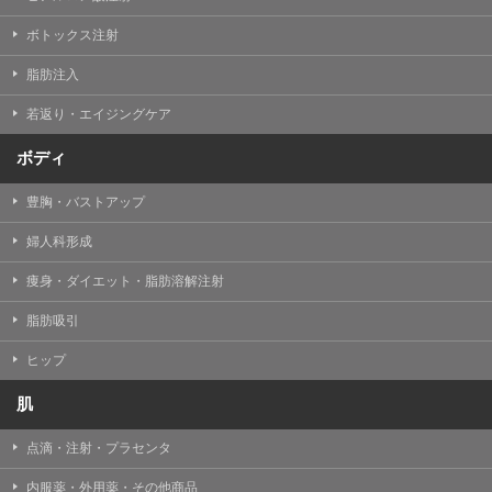
【Cookie(クッキー)について】
Cookieは、一般的にインターネット閲覧を行う際、又は
ボトックス注射
WEBサービスを利用する際に、閲覧者のデバイス内にそ
の閲覧情報を記憶させておく機能です。
脂肪注入
TCBグループでは、Cookie及び類似技術を使用して収集
した情報を利用することにより、WEBサイトの利用状況
若返り・エイジングケア
を分析し、パフォーマンス改善や、WEBサイトを通じて
提供するサービスの向上・改善のため、Cookieを使用す
ることがあります。ご使用のブラウザによりCookieを無
ボディ
効とすることが可能です。ただし、Cookieを無効にした
場合、WEBサイト上のサービスの全部または一部のペー
豊胸・バストアップ
ジが正しく表示されなくなる場合がありますのでご留意
ください。
婦人科形成
【アクセスログについて】
痩身・ダイエット・脂肪溶解注射
TCBグループが運営するWEBサイトでは、アクセスログ
として患者様の履歴情報をサーバ上に記録しています。
脂肪吸引
アクセスログはWEBサイトの保守管理や利用状況に関す
る統計分析のために使用されます。それ以外の目的で使
用されることはありません。
ヒップ
【プライバシーポリシーの改定について】
肌
本プライバシーポリシーの内容は、法令変更への対応や
事業上の必要性等に応じて、改定される場合がありま
点滴・注射・プラセンタ
す。
変更後のプライバシーポリシーについては、当サイトに
内服薬・外用薬・その他商品