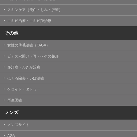
掲載したときをもって効力を生じるものとします。
スキンケア（美白・しみ・肝斑）
ニキビ治療・ニキビ跡治療
その他
女性の薄毛治療（FAGA）
ピアス穴開け・耳・へその整形
多汗症・わきが治療
ほくろ除去・いぼ治療
ケロイド・タトゥー
再生医療
メンズ
メンズサイト
AGA