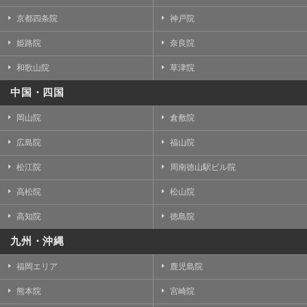
京都四条院
神戸院
姫路院
奈良院
和歌山院
草津院
中国・四国
岡山院
倉敷院
広島院
福山院
松江院
周南徳山駅ビル院
高松院
松山院
高知院
徳島院
九州・沖縄
福岡エリア
鹿児島院
熊本院
宮崎院