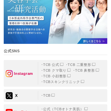
【個人情報の管理体制について】
TCBグループは、取り扱う個人情報を、厳正な管理の下
に蓄積・保管し、当該個人情報への不正アクセス・紛
失・破壊・改ざんおよび漏洩等を防止するため、必要か
つ適切な組織的・人的・物理的・技術的防御措置を講じ
ます。
【個人情報の共同利用について】
TCBグループは、【利用目的】達成に必要な範囲で、取
得情報を共同して利用することがあります。
なお、共同利用にあたっては、一般社団法人メディカル
アライアンスが個人情報の管理について責任を有しま
公式SNS
す。
東京都港区西新橋3-25-33 フロンティア御成門7F
一般社団法人メディカルアライアンス
TCB 公式
TCB 二重整形
代表電話番号03-6459-0169
TCB クマ取り
TCB 鼻整形
Instagram
TCB 小顔整形
①共同して利用される情報
TCBスキンクリニック
【取得する情報】に規定されている取得情報
X
TCB
②共同して利用する者の範囲
【基本理念】に規定するTCBグループ
公式（TCBオトナ美肌）