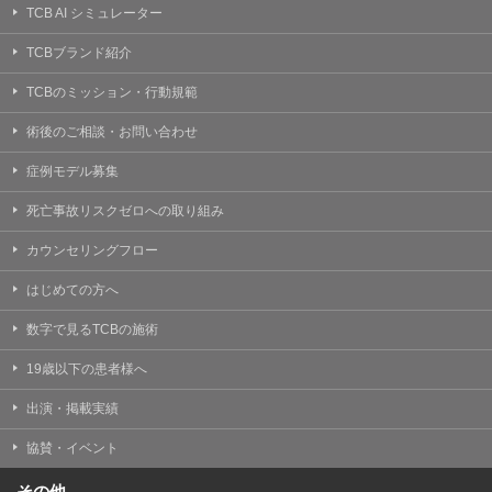
TCB AI シミュレーター
TCBブランド紹介
TCBのミッション・行動規範
術後のご相談・お問い合わせ
症例モデル募集
死亡事故リスクゼロへの取り組み
カウンセリングフロー
はじめての方へ
数字で見るTCBの施術
19歳以下の患者様へ
出演・掲載実績
協賛・イベント
その他