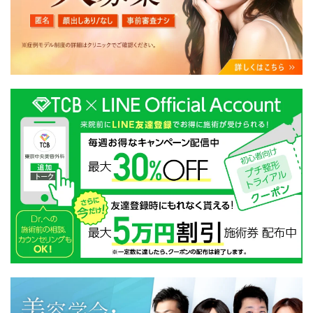
・クリニックの来院予約、医療サービスの提供、医療関
連商品の販売、アフターケア対応、これらに付随する諸
対応等のサービス提供のため
・医療サービスの提供に関する他の医療機関、検査機関
及び研究機関との連携のため
・サービス向上を目的とした医療サービス・販売する医
療関連商品に関する患者様へのアンケートの送受信及び
これに付随する諸対応のため
・Cookie等の技術を用いたアクセス履歴、閲覧記録等に
関する情報の収集、分析
・閲覧記録等から趣味・嗜好を分析した情報を使用して
の広告に利用するため
・お問い合わせ又はご意見の内容確認及びその対応のた
め
・患者様のサービス利用状況の分析及び症例研究のため
・広告、宣伝、マーケティングのため