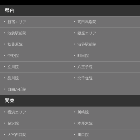
都内
新宿エリア
高田馬場院
池袋駅前院
銀座エリア
秋葉原院
渋谷駅前院
中野院
町田院
立川院
八王子院
品川院
北千住院
自由が丘院
関東
横浜エリア
川崎院
藤沢院
本厚木院
大宮西口院
川口院