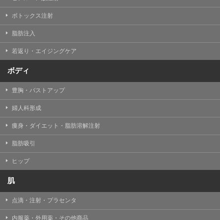
【Cookie(クッキー)について】
Cookieは、一般的にインターネット閲覧を行う際、又は
ボトックス注射
WEBサービスを利用する際に、閲覧者のデバイス内にそ
の閲覧情報を記憶させておく機能です。
脂肪注入
TCBグループでは、Cookie及び類似技術を使用して収集
した情報を利用することにより、WEBサイトの利用状況
若返り・エイジングケア
を分析し、パフォーマンス改善や、WEBサイトを通じて
提供するサービスの向上・改善のため、Cookieを使用す
ることがあります。ご使用のブラウザによりCookieを無
ボディ
効とすることが可能です。ただし、Cookieを無効にした
場合、WEBサイト上のサービスの全部または一部のペー
豊胸・バストアップ
ジが正しく表示されなくなる場合がありますのでご留意
ください。
婦人科形成
【アクセスログについて】
痩身・ダイエット・脂肪溶解注射
TCBグループが運営するWEBサイトでは、アクセスログ
として患者様の履歴情報をサーバ上に記録しています。
脂肪吸引
アクセスログはWEBサイトの保守管理や利用状況に関す
る統計分析のために使用されます。それ以外の目的で使
用されることはありません。
ヒップ
【プライバシーポリシーの改定について】
肌
本プライバシーポリシーの内容は、法令変更への対応や
事業上の必要性等に応じて、改定される場合がありま
点滴・注射・プラセンタ
す。
変更後のプライバシーポリシーについては、当サイトに
内服薬・外用薬・その他商品