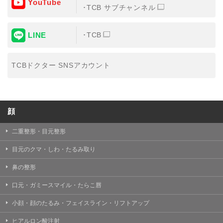
YouTube
③共同利用する者の利用目的
TCB サブチャンネル
【利用目的】の達成のため
LINE
TCB
【外部委託について】
TCBグループは、【利用目的】の達成に必要な範囲内に
おいて、取得情報の取扱いの全部または一部を外部の業
TCBドクター SNSアカウント
務委託先に委託することがあります。取得情報の取り扱
いを委託する場合、委託先との間で、個人情報の保護に
関する取り決めを行い、契約にあたっては取得情報が適
正に管理されるよう確保します。
顔
【第三者提供について】
TCBグループは、個人情報保護法その他の法令により認
められる場合を除き、患者様の同意なしに、取得情報を
二重整形・目元整形
委託先以外の第三者に開示・提供することはありませ
ん。
目元のクマ・しわ・たるみ取り
【個人情報の開示・訂正・利用停止について】
鼻の整形
TCBグループは、本人の申し出により個人情報に関する
開示、訂正、更新、削除、利用停止その他お問い合わせ
口元・ガミースマイル・たらこ唇
について、これを適切に対応します。
小顔・顔のたるみ・フェイスライン・リフトアップ
問合せ先：
個人情報お問合せフォーム
ヒアルロン酸注射