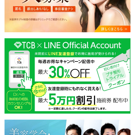
・クリニックの来院予約、医療サービスの提供、医療関
連商品の販売、アフターケア対応、これらに付随する諸
対応等のサービス提供のため
・医療サービスの提供に関する他の医療機関、検査機関
及び研究機関との連携のため
・サービス向上を目的とした医療サービス・販売する医
療関連商品に関する患者様へのアンケートの送受信及び
これに付随する諸対応のため
・Cookie等の技術を用いたアクセス履歴、閲覧記録等に
関する情報の収集、分析
・閲覧記録等から趣味・嗜好を分析した情報を使用して
の広告に利用するため
・お問い合わせ又はご意見の内容確認及びその対応のた
め
・患者様のサービス利用状況の分析及び症例研究のため
・広告、宣伝、マーケティングのため