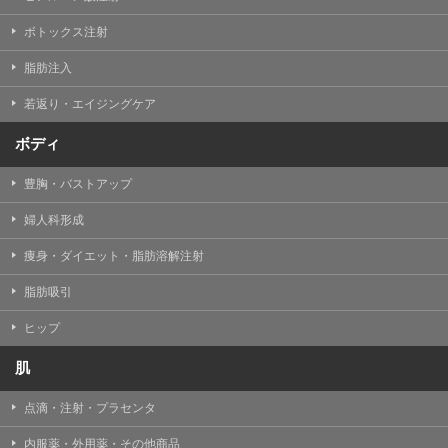
【Cookie(クッキー)について】
Cookieは、一般的にインターネット閲覧を行う際、又は
ボトックス注射
WEBサービスを利用する際に、閲覧者のデバイス内にそ
の閲覧情報を記憶させておく機能です。
脂肪注入
TCBグループでは、Cookie及び類似技術を使用して収集
した情報を利用することにより、WEBサイトの利用状況
若返り・エイジングケア
を分析し、パフォーマンス改善や、WEBサイトを通じて
提供するサービスの向上・改善のため、Cookieを使用す
ることがあります。ご使用のブラウザによりCookieを無
ボディ
効とすることが可能です。ただし、Cookieを無効にした
場合、WEBサイト上のサービスの全部または一部のペー
豊胸・バストアップ
ジが正しく表示されなくなる場合がありますのでご留意
ください。
婦人科形成
【アクセスログについて】
痩身・ダイエット・脂肪溶解注射
TCBグループが運営するWEBサイトでは、アクセスログ
として患者様の履歴情報をサーバ上に記録しています。
脂肪吸引
アクセスログはWEBサイトの保守管理や利用状況に関す
る統計分析のために使用されます。それ以外の目的で使
用されることはありません。
ヒップ
【プライバシーポリシーの改定について】
肌
本プライバシーポリシーの内容は、法令変更への対応や
事業上の必要性等に応じて、改定される場合がありま
点滴・注射・プラセンタ
す。
変更後のプライバシーポリシーについては、当サイトに
内服薬・外用薬・その他商品