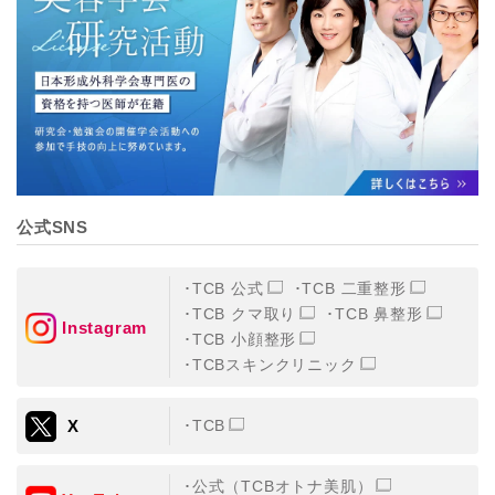
【個人情報の管理体制について】
TCBグループは、取り扱う個人情報を、厳正な管理の下
に蓄積・保管し、当該個人情報への不正アクセス・紛
失・破壊・改ざんおよび漏洩等を防止するため、必要か
つ適切な組織的・人的・物理的・技術的防御措置を講じ
ます。
【個人情報の共同利用について】
TCBグループは、【利用目的】達成に必要な範囲で、取
得情報を共同して利用することがあります。
なお、共同利用にあたっては、一般社団法人メディカル
アライアンスが個人情報の管理について責任を有しま
公式SNS
す。
東京都港区西新橋3-25-33 フロンティア御成門7F
一般社団法人メディカルアライアンス
TCB 公式
TCB 二重整形
代表電話番号03-6459-0169
TCB クマ取り
TCB 鼻整形
Instagram
TCB 小顔整形
①共同して利用される情報
TCBスキンクリニック
【取得する情報】に規定されている取得情報
X
TCB
②共同して利用する者の範囲
【基本理念】に規定するTCBグループ
公式（TCBオトナ美肌）