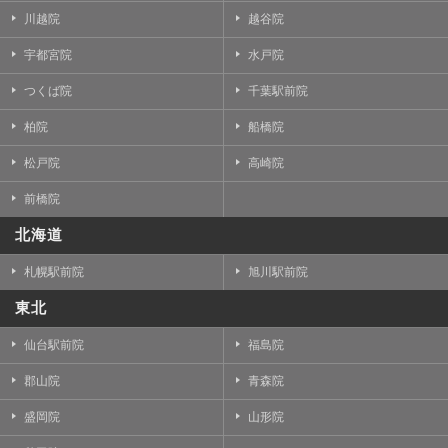
川越院
越谷院
宇都宮院
水戸院
つくば院
千葉駅前院
柏院
船橋院
松戸院
高崎院
前橋院
北海道
札幌駅前院
旭川駅前院
東北
仙台駅前院
福島院
郡山院
青森院
盛岡院
山形院