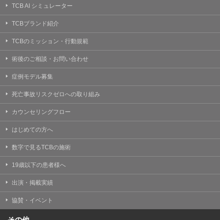
TCB AI シミュレーター
TCBブランド紹介
TCBのミッション・行動規範
術後のご相談・お問い合わせ
症例モデル募集
死亡事故リスクゼロへの取り組み
カウンセリングフロー
はじめての方へ
数字で見るTCBの施術
19歳以下の患者様へ
出演・掲載実績
協賛・イベント
その他