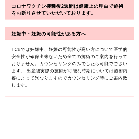
コロナワクチン接種後2週間は
健康上の理由で施術
・一般社団法人メディカルアライアンス
をお断りさせていただいております。
・医療法人社団メディカルフロンティア
・医療法人社団創彩会
妊娠中・妊娠の可能性がある方へ
【定義】
TCBでは妊娠中、妊娠の可能性が高い方について医学的
本プライバシーポリシーにおいて「個人情報」とは、生
存する個人に関する情報であって、当該情報に含まれる
安全性が確保出来ないため全ての施術のご案内を行って
氏名、生年月日その他の記述等により特定の個人を識別
おりません。カウンセリングのみでしたら可能でござい
できるもの又は個人識別符号（個人情報保護委員会の政
ます。 出産後実際の施術が可能な時期については施術内
令に準じます。）が含まれるものをいいます。
収集した患者様に関する情報には、単独のままでは特定
容によって異なりますのでカウンセリング時にご案内致
の個人を識別できない情報もありますが、他の情報と組
します。
み合わせることにより特定の個人を識別できる場合、か
かる情報は「個人関連情報」として「個人情報」と同様
に扱うものとします。
【取得する情報】
TCBグループが【利用目的】に定める目的を達成するた
めに取得する情報には、次のものが含まれます（以下①
ないし③を併せて「取得情報」といいます。）。
①TCBグループが患者様から取得する情報