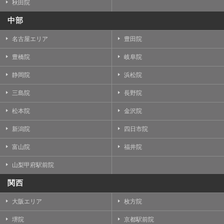
秋田院
中部
名古屋エリア
豊田院
豊橋院
岐阜院
静岡院
浜松院
三島院
長野院
松本院
金沢院
新潟院
四日市院
富山院
福井院
山梨甲府駅前院
関西
大阪エリア
枚方院
堺院
京都駅前院