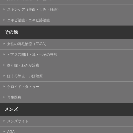
掲載したときをもって効力を生じるものとします。
スキンケア（美白・しみ・肝斑）
ニキビ治療・ニキビ跡治療
その他
女性の薄毛治療（FAGA）
ピアス穴開け・耳・へその整形
多汗症・わきが治療
ほくろ除去・いぼ治療
ケロイド・タトゥー
再生医療
メンズ
メンズサイト
AGA