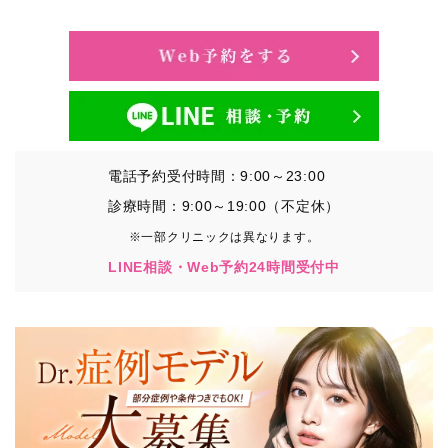
・氏名、生年月日、メールアドレス、電話番号
・その他、特定の個人を識別することができる情報
②TCBグループが各種サービスの利用に関連して取得す
る情報
・患者様がご利用になった各種サービスの内容、ご利用
日時、閲覧履歴等に関連する情報
電話予約受付時間：9:00～23:00
（これには、Cookie情報、アクセスログ等の利用状況に
関する情報を含みます。）
診療時間：9:00～19:00（不定休）
※一部クリニックは異なります。
③TCBグループが第三者から間接的に収集する情報
LINE相談・Web予約24時間受付中
患者様の同意を得た上で、以下の情報をパブリックDMP
事業者およびアフィリエイトサービスプロバイダ等の第
三者から取得し、TCBグループが既に有している患者様
の個人情報と紐づける場合があります。
・患者様の閲覧履歴、端末等の情報
【利用目的】
TCBグループは取得情報を以下の目的で利用いたしま
す。