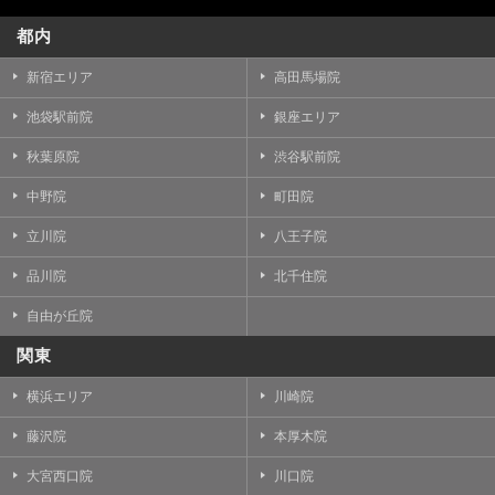
都内
新宿エリア
高田馬場院
池袋駅前院
銀座エリア
秋葉原院
渋谷駅前院
中野院
町田院
立川院
八王子院
品川院
北千住院
自由が丘院
関東
横浜エリア
川崎院
藤沢院
本厚木院
大宮西口院
川口院