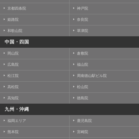
京都四条院
神戸院
姫路院
奈良院
和歌山院
草津院
中国・四国
岡山院
倉敷院
広島院
福山院
松江院
周南徳山駅ビル院
高松院
松山院
高知院
徳島院
九州・沖縄
福岡エリア
鹿児島院
熊本院
宮崎院