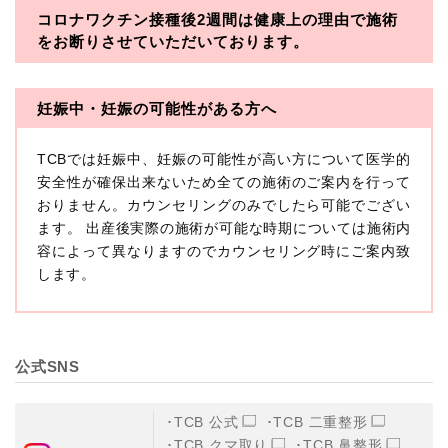
コロナワクチン接種後2週間は
健康上の理由で施術
・一般社団法人メディカルアライアンス
をお断りさせていただいております。
・医療法人社団メディカルフロンティア
・医療法人社団創彩会
妊娠中・妊娠の可能性がある方へ
【定義】
TCBでは妊娠中、妊娠の可能性が高い方について医学的
本プライバシーポリシーにおいて「個人情報」とは、生
存する個人に関する情報であって、当該情報に含まれる
安全性が確保出来ないため全ての施術のご案内を行って
氏名、生年月日その他の記述等により特定の個人を識別
おりません。カウンセリングのみでしたら可能でござい
できるもの又は個人識別符号（個人情報保護委員会の政
ます。 出産後実際の施術が可能な時期については施術内
令に準じます。）が含まれるものをいいます。
収集した患者様に関する情報には、単独のままでは特定
容によって異なりますのでカウンセリング時にご案内致
の個人を識別できない情報もありますが、他の情報と組
します。
み合わせることにより特定の個人を識別できる場合、か
かる情報は「個人関連情報」として「個人情報」と同様
に扱うものとします。
【取得する情報】
公式SNS
TCBグループが【利用目的】に定める目的を達成するた
めに取得する情報には、次のものが含まれます（以下①
ないし③を併せて「取得情報」といいます。）。
TCB 公式
TCB 二重整形
①TCBグループが患者様から取得する情報
TCB クマ取り
TCB 鼻整形