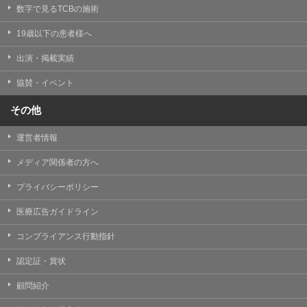
掲載したときをもって効力を生じるものとします。
数字で見るTCBの施術
19歳以下の患者様へ
出演・掲載実績
協賛・イベント
その他
運営者情報
メディア関係者の方へ
プライバシーポリシー
医療広告ガイドライン
コンプライアンス行動指針
認定証・賞状
顧問紹介