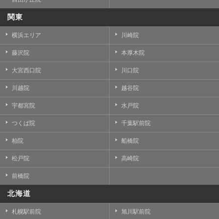
関東
横浜エリア
川崎院
藤沢院
本厚木院
大宮西口院
川口院
川越院
越谷院
宇都宮院
水戸院
つくば院
千葉駅前院
柏院
船橋院
松戸院
高崎院
前橋院
北海道
札幌駅前院
旭川駅前院