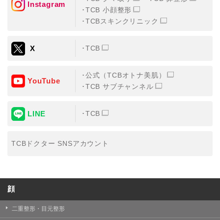
Instagram
TCB 小顔整形
・氏名、生年月日、メールアドレス、電話番号
TCBスキンクリニック
・その他、特定の個人を識別することができる情報
X
TCB
②TCBグループが各種サービスの利用に関連して取得す
る情報
公式（TCBオトナ美肌）
・患者様がご利用になった各種サービスの内容、ご利用
YouTube
日時、閲覧履歴等に関連する情報
TCB サブチャンネル
（これには、Cookie情報、アクセスログ等の利用状況に
関する情報を含みます。）
LINE
TCB
③TCBグループが第三者から間接的に収集する情報
患者様の同意を得た上で、以下の情報をパブリックDMP
事業者およびアフィリエイトサービスプロバイダ等の第
TCBドクター SNSアカウント
三者から取得し、TCBグループが既に有している患者様
の個人情報と紐づける場合があります。
・患者様の閲覧履歴、端末等の情報
顔
【利用目的】
TCBグループは取得情報を以下の目的で利用いたしま
二重整形・目元整形
す。