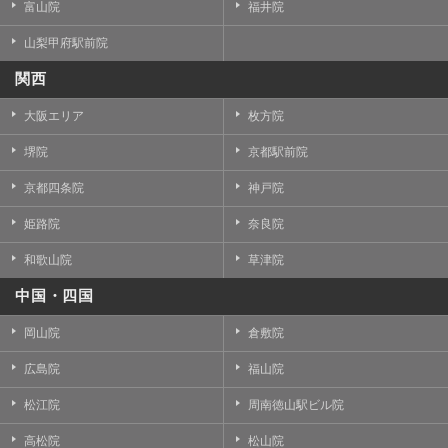
富山院
福井院
山梨甲府駅前院
関西
大阪エリア
枚方院
堺院
京都駅前院
京都四条院
神戸院
姫路院
奈良院
和歌山院
草津院
中国・四国
岡山院
倉敷院
広島院
福山院
松江院
周南徳山駅ビル院
高松院
松山院