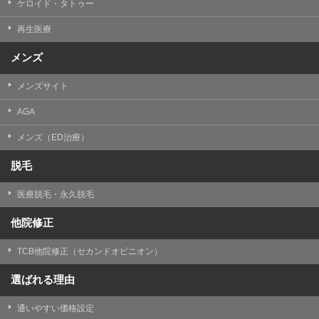
ケロイド・タトゥー
③共同利用する者の利用目的
再生医療
【利用目的】の達成のため
メンズ
【外部委託について】
TCBグループは、【利用目的】の達成に必要な範囲内に
メンズサイト
おいて、取得情報の取扱いの全部または一部を外部の業
務委託先に委託することがあります。取得情報の取り扱
いを委託する場合、委託先との間で、個人情報の保護に
AGA
関する取り決めを行い、契約にあたっては取得情報が適
正に管理されるよう確保します。
メンズ（ED治療）
【第三者提供について】
脱毛
TCBグループは、個人情報保護法その他の法令により認
められる場合を除き、患者様の同意なしに、取得情報を
医療脱毛・永久脱毛
委託先以外の第三者に開示・提供することはありませ
ん。
他院修正
【個人情報の開示・訂正・利用停止について】
TCBグループは、本人の申し出により個人情報に関する
TCB他院修正（セカンドオピニオン）
開示、訂正、更新、削除、利用停止その他お問い合わせ
について、これを適切に対応します。
選ばれる理由
問合せ先：
個人情報お問合せフォーム
通いやすい価格設定