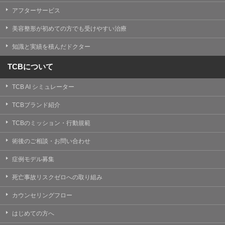
【Cookie(クッキー)について】
アフターサービス
Cookieは、一般的にインターネット閲覧を行う際、又は
WEBサービスを利用する際に、閲覧者のデバイス内にそ
美容整形が初めての方でも受けやすい治療
の閲覧情報を記憶させておく機能です。
TCBグループでは、Cookie及び類似技術を使用して収集
知識と実績を積んだドクター
した情報を利用することにより、WEBサイトの利用状況
を分析し、パフォーマンス改善や、WEBサイトを通じて
提供するサービスの向上・改善のため、Cookieを使用す
TCBについて
ることがあります。ご使用のブラウザによりCookieを無
効とすることが可能です。ただし、Cookieを無効にした
TCB AI シミュレーター
場合、WEBサイト上のサービスの全部または一部のペー
ジが正しく表示されなくなる場合がありますのでご留意
ください。
TCBブランド紹介
【アクセスログについて】
TCBのミッション・行動規範
TCBグループが運営するWEBサイトでは、アクセスログ
として患者様の履歴情報をサーバ上に記録しています。
術後のご相談・お問い合わせ
アクセスログはWEBサイトの保守管理や利用状況に関す
る統計分析のために使用されます。それ以外の目的で使
症例モデル募集
用されることはありません。
死亡事故リスクゼロへの取り組み
【プライバシーポリシーの改定について】
本プライバシーポリシーの内容は、法令変更への対応や
カウンセリングフロー
事業上の必要性等に応じて、改定される場合がありま
す。
はじめての方へ
変更後のプライバシーポリシーについては、当サイトに