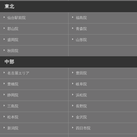
東北
仙台駅前院
福島院
郡山院
青森院
盛岡院
山形院
秋田院
中部
名古屋エリア
豊田院
豊橋院
岐阜院
静岡院
浜松院
三島院
長野院
松本院
金沢院
新潟院
四日市院