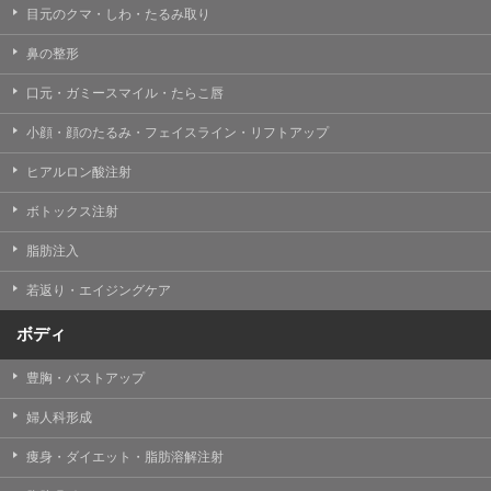
目元のクマ・しわ・たるみ取り
・クリニックの来院予約、医療サービスの提供、医療関
連商品の販売、アフターケア対応、これらに付随する諸
鼻の整形
対応等のサービス提供のため
口元・ガミースマイル・たらこ唇
・医療サービスの提供に関する他の医療機関、検査機関
及び研究機関との連携のため
小顔・顔のたるみ・フェイスライン・リフトアップ
・サービス向上を目的とした医療サービス・販売する医
ヒアルロン酸注射
療関連商品に関する患者様へのアンケートの送受信及び
これに付随する諸対応のため
ボトックス注射
・Cookie等の技術を用いたアクセス履歴、閲覧記録等に
脂肪注入
関する情報の収集、分析
若返り・エイジングケア
・閲覧記録等から趣味・嗜好を分析した情報を使用して
の広告に利用するため
ボディ
・お問い合わせ又はご意見の内容確認及びその対応のた
め
豊胸・バストアップ
・患者様のサービス利用状況の分析及び症例研究のため
婦人科形成
・広告、宣伝、マーケティングのため
痩身・ダイエット・脂肪溶解注射