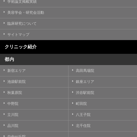
学術論文掲載実績
美容学会・研究会活動
臨床研究について
サイトマップ
クリニック紹介
都内
新宿エリア
高田馬場院
池袋駅前院
銀座エリア
秋葉原院
渋谷駅前院
中野院
町田院
立川院
八王子院
品川院
北千住院
自由が丘院