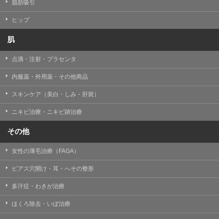
【個人情報の管理体制について】
脂肪吸引
TCBグループは、取り扱う個人情報を、厳正な管理の下
に蓄積・保管し、当該個人情報への不正アクセス・紛
ヒップ
失・破壊・改ざんおよび漏洩等を防止するため、必要か
つ適切な組織的・人的・物理的・技術的防御措置を講じ
肌
ます。
点滴・注射・プラセンタ
【個人情報の共同利用について】
TCBグループは、【利用目的】達成に必要な範囲で、取
内服薬・外用薬・その他商品
得情報を共同して利用することがあります。
なお、共同利用にあたっては、一般社団法人メディカル
アライアンスが個人情報の管理について責任を有しま
スキンケア（美白・しみ・肝斑）
す。
ニキビ治療・ニキビ跡治療
東京都港区西新橋3-25-33 フロンティア御成門7F
一般社団法人メディカルアライアンス
その他
代表電話番号03-6459-0169
女性の薄毛治療（FAGA）
①共同して利用される情報
ピアス穴開け・耳・へその整形
【取得する情報】に規定されている取得情報
多汗症・わきが治療
②共同して利用する者の範囲
ほくろ除去・いぼ治療
【基本理念】に規定するTCBグループ