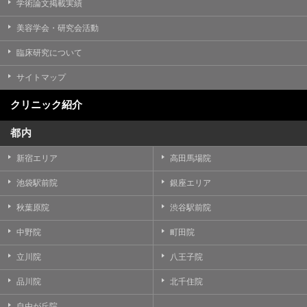
学術論文掲載実績
美容学会・研究会活動
臨床研究について
サイトマップ
クリニック紹介
都内
新宿エリア
高田馬場院
池袋駅前院
銀座エリア
秋葉原院
渋谷駅前院
中野院
町田院
立川院
八王子院
品川院
北千住院
自由が丘院