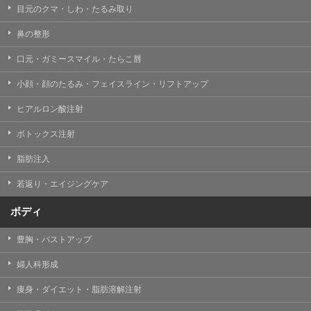
目元のクマ・しわ・たるみ取り
・クリニックの来院予約、医療サービスの提供、医療関
連商品の販売、アフターケア対応、これらに付随する諸
鼻の整形
対応等のサービス提供のため
口元・ガミースマイル・たらこ唇
・医療サービスの提供に関する他の医療機関、検査機関
及び研究機関との連携のため
小顔・顔のたるみ・フェイスライン・リフトアップ
・サービス向上を目的とした医療サービス・販売する医
ヒアルロン酸注射
療関連商品に関する患者様へのアンケートの送受信及び
これに付随する諸対応のため
ボトックス注射
・Cookie等の技術を用いたアクセス履歴、閲覧記録等に
脂肪注入
関する情報の収集、分析
若返り・エイジングケア
・閲覧記録等から趣味・嗜好を分析した情報を使用して
の広告に利用するため
ボディ
・お問い合わせ又はご意見の内容確認及びその対応のた
め
豊胸・バストアップ
・患者様のサービス利用状況の分析及び症例研究のため
婦人科形成
・広告、宣伝、マーケティングのため
痩身・ダイエット・脂肪溶解注射