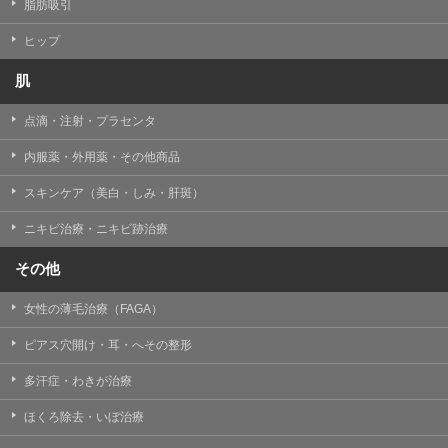
【個人情報の管理体制について】
脂肪吸引
TCBグループは、取り扱う個人情報を、厳正な管理の下
に蓄積・保管し、当該個人情報への不正アクセス・紛
ヒップ
失・破壊・改ざんおよび漏洩等を防止するため、必要か
つ適切な組織的・人的・物理的・技術的防御措置を講じ
肌
ます。
点滴・注射・プラセンタ
【個人情報の共同利用について】
TCBグループは、【利用目的】達成に必要な範囲で、取
内服薬・外用薬・その他商品
得情報を共同して利用することがあります。
なお、共同利用にあたっては、一般社団法人メディカル
アライアンスが個人情報の管理について責任を有しま
スキンケア（美白・しみ・肝斑）
す。
ニキビ治療・ニキビ跡治療
東京都港区西新橋3-25-33 フロンティア御成門7F
一般社団法人メディカルアライアンス
その他
代表電話番号03-6459-0169
女性の薄毛治療（FAGA）
①共同して利用される情報
ピアス穴開け・耳・へその整形
【取得する情報】に規定されている取得情報
多汗症・わきが治療
②共同して利用する者の範囲
ほくろ除去・いぼ治療
【基本理念】に規定するTCBグループ