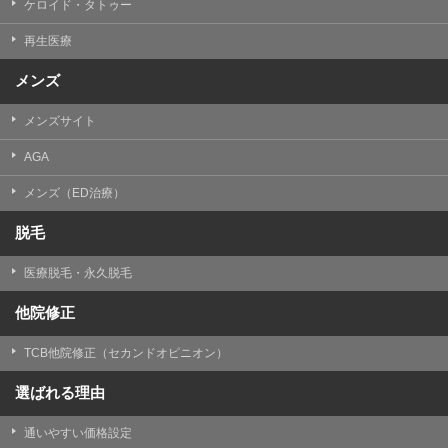
ケロイド・タトゥー
③共同利用する者の利用目的
再生医療
【利用目的】の達成のため
メンズ
【外部委託について】
TCBグループは、【利用目的】の達成に必要な範囲内に
メンズサイト
おいて、取得情報の取扱いの全部または一部を外部の業
務委託先に委託することがあります。取得情報の取り扱
いを委託する場合、委託先との間で、個人情報の保護に
AGA
関する取り決めを行い、契約にあたっては取得情報が適
正に管理されるよう確保します。
メンズ（ED治療）
【第三者提供について】
脱毛
TCBグループは、個人情報保護法その他の法令により認
められる場合を除き、患者様の同意なしに、取得情報を
医療脱毛・永久脱毛
委託先以外の第三者に開示・提供することはありませ
ん。
他院修正
【個人情報の開示・訂正・利用停止について】
TCBグループは、本人の申し出により個人情報に関する
TCB他院修正（セカンドオピニオン）
開示、訂正、更新、削除、利用停止その他お問い合わせ
について、これを適切に対応します。
選ばれる理由
問合せ先：
個人情報お問合せフォーム
通いやすい価格設定