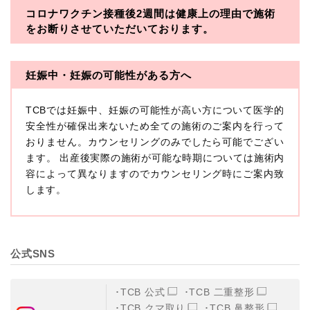
コロナワクチン接種後2週間は
健康上の理由で施術
・一般社団法人メディカルアライアンス
をお断りさせていただいております。
・医療法人社団メディカルフロンティア
・医療法人社団創彩会
妊娠中・妊娠の可能性がある方へ
【定義】
TCBでは妊娠中、妊娠の可能性が高い方について医学的
本プライバシーポリシーにおいて「個人情報」とは、生
存する個人に関する情報であって、当該情報に含まれる
安全性が確保出来ないため全ての施術のご案内を行って
氏名、生年月日その他の記述等により特定の個人を識別
おりません。カウンセリングのみでしたら可能でござい
できるもの又は個人識別符号（個人情報保護委員会の政
ます。 出産後実際の施術が可能な時期については施術内
令に準じます。）が含まれるものをいいます。
収集した患者様に関する情報には、単独のままでは特定
容によって異なりますのでカウンセリング時にご案内致
の個人を識別できない情報もありますが、他の情報と組
します。
み合わせることにより特定の個人を識別できる場合、か
かる情報は「個人関連情報」として「個人情報」と同様
に扱うものとします。
【取得する情報】
公式SNS
TCBグループが【利用目的】に定める目的を達成するた
めに取得する情報には、次のものが含まれます（以下①
ないし③を併せて「取得情報」といいます。）。
TCB 公式
TCB 二重整形
①TCBグループが患者様から取得する情報
TCB クマ取り
TCB 鼻整形