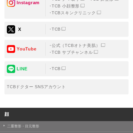
Instagram
TCB 小顔整形
・氏名、生年月日、メールアドレス、電話番号
TCBスキンクリニック
・その他、特定の個人を識別することができる情報
X
TCB
②TCBグループが各種サービスの利用に関連して取得す
る情報
公式（TCBオトナ美肌）
・患者様がご利用になった各種サービスの内容、ご利用
YouTube
日時、閲覧履歴等に関連する情報
TCB サブチャンネル
（これには、Cookie情報、アクセスログ等の利用状況に
関する情報を含みます。）
LINE
TCB
③TCBグループが第三者から間接的に収集する情報
患者様の同意を得た上で、以下の情報をパブリックDMP
事業者およびアフィリエイトサービスプロバイダ等の第
TCBドクター SNSアカウント
三者から取得し、TCBグループが既に有している患者様
の個人情報と紐づける場合があります。
・患者様の閲覧履歴、端末等の情報
顔
【利用目的】
TCBグループは取得情報を以下の目的で利用いたしま
二重整形・目元整形
す。