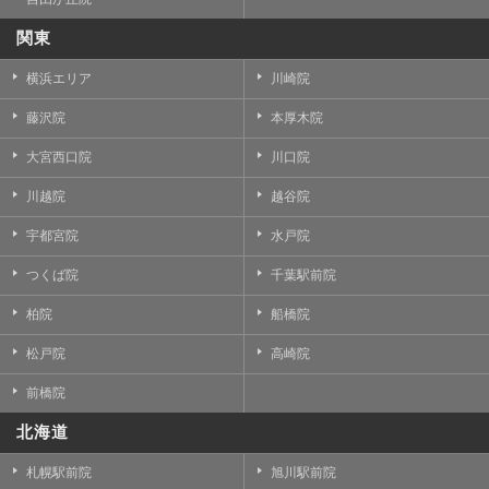
関東
横浜エリア
川崎院
藤沢院
本厚木院
大宮西口院
川口院
川越院
越谷院
宇都宮院
水戸院
つくば院
千葉駅前院
柏院
船橋院
松戸院
高崎院
前橋院
北海道
札幌駅前院
旭川駅前院