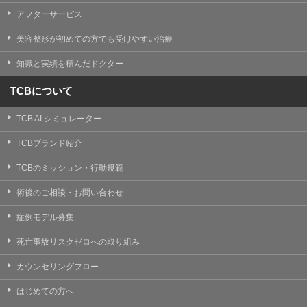
【Cookie(クッキー)について】
アフターサービス
Cookieは、一般的にインターネット閲覧を行う際、又は
WEBサービスを利用する際に、閲覧者のデバイス内にそ
美容整形が初めての方でも受けやすい治療
の閲覧情報を記憶させておく機能です。
TCBグループでは、Cookie及び類似技術を使用して収集
知識と実績を積んだドクター
した情報を利用することにより、WEBサイトの利用状況
を分析し、パフォーマンス改善や、WEBサイトを通じて
提供するサービスの向上・改善のため、Cookieを使用す
TCBについて
ることがあります。ご使用のブラウザによりCookieを無
効とすることが可能です。ただし、Cookieを無効にした
TCB AI シミュレーター
場合、WEBサイト上のサービスの全部または一部のペー
ジが正しく表示されなくなる場合がありますのでご留意
ください。
TCBブランド紹介
【アクセスログについて】
TCBのミッション・行動規範
TCBグループが運営するWEBサイトでは、アクセスログ
として患者様の履歴情報をサーバ上に記録しています。
術後のご相談・お問い合わせ
アクセスログはWEBサイトの保守管理や利用状況に関す
る統計分析のために使用されます。それ以外の目的で使
症例モデル募集
用されることはありません。
死亡事故リスクゼロへの取り組み
【プライバシーポリシーの改定について】
本プライバシーポリシーの内容は、法令変更への対応や
カウンセリングフロー
事業上の必要性等に応じて、改定される場合がありま
す。
はじめての方へ
変更後のプライバシーポリシーについては、当サイトに