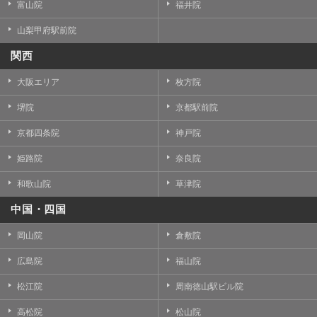
富山院
福井院
山梨甲府駅前院
関西
大阪エリア
枚方院
堺院
京都駅前院
京都四条院
神戸院
姫路院
奈良院
和歌山院
草津院
中国・四国
岡山院
倉敷院
広島院
福山院
松江院
周南徳山駅ビル院
高松院
松山院