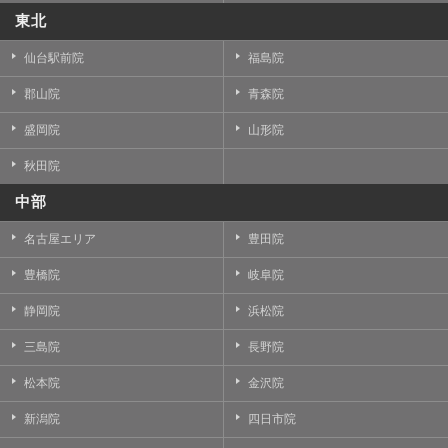
東北
仙台駅前院
福島院
郡山院
青森院
盛岡院
山形院
秋田院
中部
名古屋エリア
豊田院
豊橋院
岐阜院
静岡院
浜松院
三島院
長野院
松本院
金沢院
新潟院
四日市院