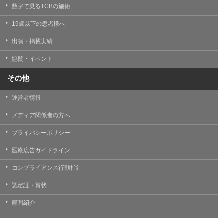
掲載したときをもって効力を生じるものとします。
数字で見るTCBの施術
19歳以下の患者様へ
出演・掲載実績
協賛・イベント
その他
運営者情報
メディア関係者の方へ
プライバシーポリシー
医療広告ガイドライン
コンプライアンス行動指針
認定証・賞状
顧問紹介