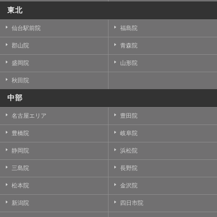
東北
仙台駅前院
福島院
郡山院
青森院
盛岡院
山形院
秋田院
中部
名古屋エリア
豊田院
豊橋院
岐阜院
静岡院
浜松院
三島院
長野院
松本院
金沢院
新潟院
四日市院