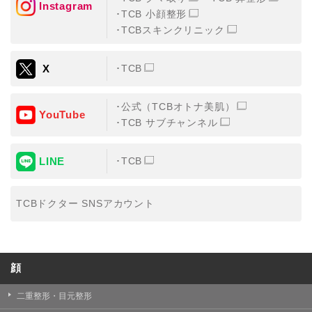
Instagram
TCB 小顔整形
・氏名、生年月日、メールアドレス、電話番号
TCBスキンクリニック
・その他、特定の個人を識別することができる情報
X
TCB
②TCBグループが各種サービスの利用に関連して取得す
る情報
公式（TCBオトナ美肌）
・患者様がご利用になった各種サービスの内容、ご利用
YouTube
日時、閲覧履歴等に関連する情報
TCB サブチャンネル
（これには、Cookie情報、アクセスログ等の利用状況に
関する情報を含みます。）
LINE
TCB
③TCBグループが第三者から間接的に収集する情報
患者様の同意を得た上で、以下の情報をパブリックDMP
事業者およびアフィリエイトサービスプロバイダ等の第
TCBドクター SNSアカウント
三者から取得し、TCBグループが既に有している患者様
の個人情報と紐づける場合があります。
・患者様の閲覧履歴、端末等の情報
顔
【利用目的】
TCBグループは取得情報を以下の目的で利用いたしま
二重整形・目元整形
す。