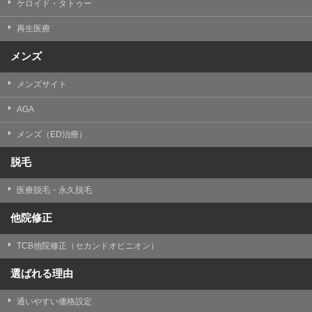
ケロイド・タトゥー
③共同利用する者の利用目的
再生医療
【利用目的】の達成のため
メンズ
【外部委託について】
TCBグループは、【利用目的】の達成に必要な範囲内に
メンズサイト
おいて、取得情報の取扱いの全部または一部を外部の業
務委託先に委託することがあります。取得情報の取り扱
いを委託する場合、委託先との間で、個人情報の保護に
AGA
関する取り決めを行い、契約にあたっては取得情報が適
正に管理されるよう確保します。
メンズ（ED治療）
【第三者提供について】
脱毛
TCBグループは、個人情報保護法その他の法令により認
められる場合を除き、患者様の同意なしに、取得情報を
医療脱毛・永久脱毛
委託先以外の第三者に開示・提供することはありませ
ん。
他院修正
【個人情報の開示・訂正・利用停止について】
TCBグループは、本人の申し出により個人情報に関する
TCB他院修正（セカンドオピニオン）
開示、訂正、更新、削除、利用停止その他お問い合わせ
について、これを適切に対応します。
選ばれる理由
問合せ先：
個人情報お問合せフォーム
通いやすい価格設定