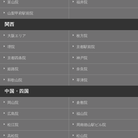
富山院
福井院
山梨甲府駅前院
関西
大阪エリア
枚方院
堺院
京都駅前院
京都四条院
神戸院
姫路院
奈良院
和歌山院
草津院
中国・四国
岡山院
倉敷院
広島院
福山院
松江院
周南徳山駅ビル院
高松院
松山院