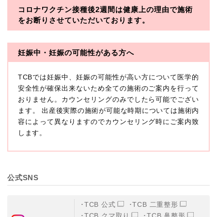
コロナワクチン接種後2週間は
健康上の理由で施術
・一般社団法人メディカルアライアンス
をお断りさせていただいております。
・医療法人社団メディカルフロンティア
・医療法人社団創彩会
妊娠中・妊娠の可能性がある方へ
【定義】
TCBでは妊娠中、妊娠の可能性が高い方について医学的
本プライバシーポリシーにおいて「個人情報」とは、生
存する個人に関する情報であって、当該情報に含まれる
安全性が確保出来ないため全ての施術のご案内を行って
氏名、生年月日その他の記述等により特定の個人を識別
おりません。カウンセリングのみでしたら可能でござい
できるもの又は個人識別符号（個人情報保護委員会の政
ます。 出産後実際の施術が可能な時期については施術内
令に準じます。）が含まれるものをいいます。
収集した患者様に関する情報には、単独のままでは特定
容によって異なりますのでカウンセリング時にご案内致
の個人を識別できない情報もありますが、他の情報と組
します。
み合わせることにより特定の個人を識別できる場合、か
かる情報は「個人関連情報」として「個人情報」と同様
に扱うものとします。
【取得する情報】
公式SNS
TCBグループが【利用目的】に定める目的を達成するた
めに取得する情報には、次のものが含まれます（以下①
ないし③を併せて「取得情報」といいます。）。
TCB 公式
TCB 二重整形
①TCBグループが患者様から取得する情報
TCB クマ取り
TCB 鼻整形