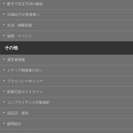
掲載したときをもって効力を生じるものとします。
数字で見るTCBの施術
19歳以下の患者様へ
出演・掲載実績
協賛・イベント
その他
運営者情報
メディア関係者の方へ
プライバシーポリシー
医療広告ガイドライン
コンプライアンス行動指針
認定証・賞状
顧問紹介