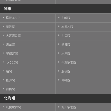
関東
横浜エリア
川崎院
藤沢院
本厚木院
大宮西口院
川口院
川越院
越谷院
宇都宮院
水戸院
つくば院
千葉駅前院
柏院
船橋院
松戸院
高崎院
前橋院
北海道
札幌駅前院
旭川駅前院