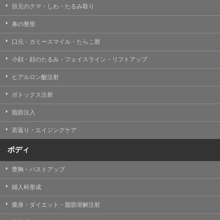
目元のクマ・しわ・たるみ取り
・クリニックの来院予約、医療サービスの提供、医療関
連商品の販売、アフターケア対応、これらに付随する諸
鼻の整形
対応等のサービス提供のため
口元・ガミースマイル・たらこ唇
・医療サービスの提供に関する他の医療機関、検査機関
及び研究機関との連携のため
小顔・顔のたるみ・フェイスライン・リフトアップ
・サービス向上を目的とした医療サービス・販売する医
ヒアルロン酸注射
療関連商品に関する患者様へのアンケートの送受信及び
これに付随する諸対応のため
ボトックス注射
・Cookie等の技術を用いたアクセス履歴、閲覧記録等に
脂肪注入
関する情報の収集、分析
若返り・エイジングケア
・閲覧記録等から趣味・嗜好を分析した情報を使用して
の広告に利用するため
ボディ
・お問い合わせ又はご意見の内容確認及びその対応のた
め
豊胸・バストアップ
・患者様のサービス利用状況の分析及び症例研究のため
婦人科形成
・広告、宣伝、マーケティングのため
痩身・ダイエット・脂肪溶解注射