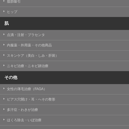
【個人情報の管理体制について】
脂肪吸引
TCBグループは、取り扱う個人情報を、厳正な管理の下
に蓄積・保管し、当該個人情報への不正アクセス・紛
ヒップ
失・破壊・改ざんおよび漏洩等を防止するため、必要か
つ適切な組織的・人的・物理的・技術的防御措置を講じ
肌
ます。
点滴・注射・プラセンタ
【個人情報の共同利用について】
TCBグループは、【利用目的】達成に必要な範囲で、取
内服薬・外用薬・その他商品
得情報を共同して利用することがあります。
なお、共同利用にあたっては、一般社団法人メディカル
アライアンスが個人情報の管理について責任を有しま
スキンケア（美白・しみ・肝斑）
す。
ニキビ治療・ニキビ跡治療
東京都港区西新橋3-25-33 フロンティア御成門7F
一般社団法人メディカルアライアンス
その他
代表電話番号03-6459-0169
女性の薄毛治療（FAGA）
①共同して利用される情報
ピアス穴開け・耳・へその整形
【取得する情報】に規定されている取得情報
多汗症・わきが治療
②共同して利用する者の範囲
ほくろ除去・いぼ治療
【基本理念】に規定するTCBグループ