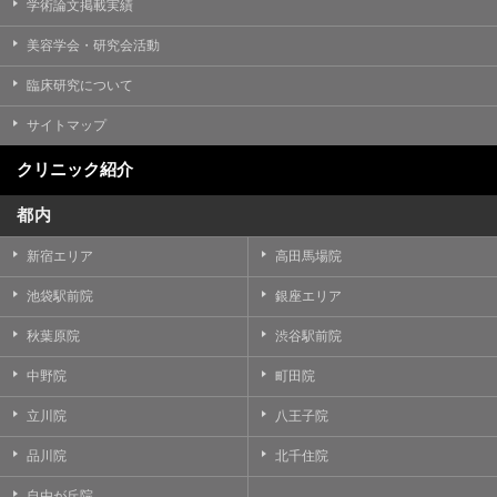
学術論文掲載実績
美容学会・研究会活動
臨床研究について
サイトマップ
クリニック紹介
都内
新宿エリア
高田馬場院
池袋駅前院
銀座エリア
秋葉原院
渋谷駅前院
中野院
町田院
立川院
八王子院
品川院
北千住院
自由が丘院