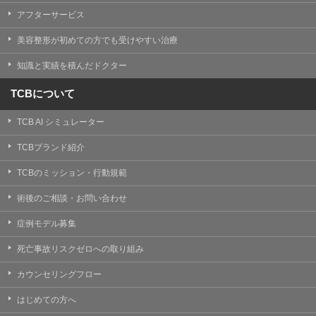
【Cookie(クッキー)について】
アフターサービス
Cookieは、一般的にインターネット閲覧を行う際、又は
WEBサービスを利用する際に、閲覧者のデバイス内にそ
美容整形が初めての方でも受けやすい治療
の閲覧情報を記憶させておく機能です。
TCBグループでは、Cookie及び類似技術を使用して収集
知識と実績を積んだドクター
した情報を利用することにより、WEBサイトの利用状況
を分析し、パフォーマンス改善や、WEBサイトを通じて
提供するサービスの向上・改善のため、Cookieを使用す
TCBについて
ることがあります。ご使用のブラウザによりCookieを無
効とすることが可能です。ただし、Cookieを無効にした
TCB AI シミュレーター
場合、WEBサイト上のサービスの全部または一部のペー
ジが正しく表示されなくなる場合がありますのでご留意
ください。
TCBブランド紹介
【アクセスログについて】
TCBのミッション・行動規範
TCBグループが運営するWEBサイトでは、アクセスログ
として患者様の履歴情報をサーバ上に記録しています。
術後のご相談・お問い合わせ
アクセスログはWEBサイトの保守管理や利用状況に関す
る統計分析のために使用されます。それ以外の目的で使
症例モデル募集
用されることはありません。
死亡事故リスクゼロへの取り組み
【プライバシーポリシーの改定について】
本プライバシーポリシーの内容は、法令変更への対応や
カウンセリングフロー
事業上の必要性等に応じて、改定される場合がありま
す。
はじめての方へ
変更後のプライバシーポリシーについては、当サイトに