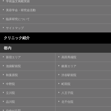
学術論文掲載実績
美容学会・研究会活動
臨床研究について
サイトマップ
クリニック紹介
都内
新宿エリア
高田馬場院
池袋駅前院
銀座エリア
秋葉原院
渋谷駅前院
中野院
町田院
立川院
八王子院
品川院
北千住院
自由が丘院