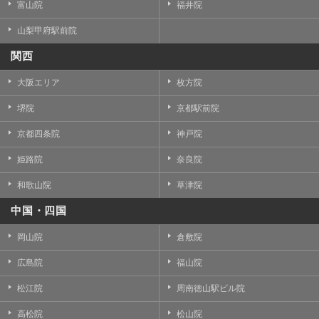
富山院
福井院
山梨甲府駅前院
関西
大阪エリア
枚方院
堺院
京都駅前院
京都四条院
神戸院
姫路院
奈良院
和歌山院
草津院
中国・四国
岡山院
倉敷院
広島院
福山院
松江院
周南徳山駅ビル院
高松院
松山院