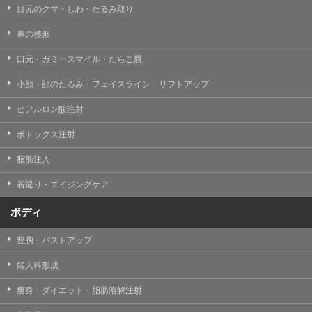
目元のクマ・しわ・たるみ取り
・クリニックの来院予約、医療サービスの提供、医療関
連商品の販売、アフターケア対応、これらに付随する諸
鼻の整形
対応等のサービス提供のため
口元・ガミースマイル・たらこ唇
・医療サービスの提供に関する他の医療機関、検査機関
及び研究機関との連携のため
小顔・顔のたるみ・フェイスライン・リフトアップ
・サービス向上を目的とした医療サービス・販売する医
ヒアルロン酸注射
療関連商品に関する患者様へのアンケートの送受信及び
これに付随する諸対応のため
ボトックス注射
・Cookie等の技術を用いたアクセス履歴、閲覧記録等に
脂肪注入
関する情報の収集、分析
若返り・エイジングケア
・閲覧記録等から趣味・嗜好を分析した情報を使用して
の広告に利用するため
ボディ
・お問い合わせ又はご意見の内容確認及びその対応のた
め
豊胸・バストアップ
・患者様のサービス利用状況の分析及び症例研究のため
婦人科形成
・広告、宣伝、マーケティングのため
痩身・ダイエット・脂肪溶解注射