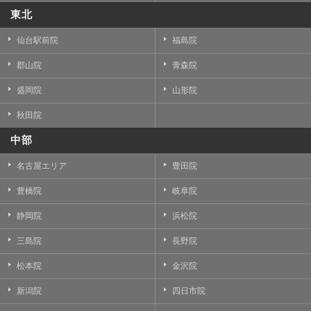
東北
仙台駅前院
福島院
郡山院
青森院
盛岡院
山形院
秋田院
中部
名古屋エリア
豊田院
豊橋院
岐阜院
静岡院
浜松院
三島院
長野院
松本院
金沢院
新潟院
四日市院