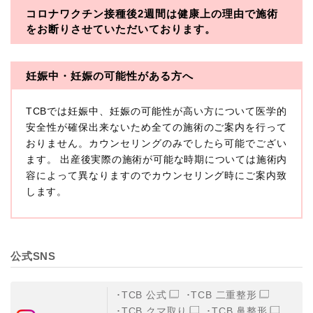
コロナワクチン接種後2週間は
健康上の理由で施術
・一般社団法人メディカルアライアンス
をお断りさせていただいております。
・医療法人社団メディカルフロンティア
・医療法人社団創彩会
妊娠中・妊娠の可能性がある方へ
【定義】
TCBでは妊娠中、妊娠の可能性が高い方について医学的
本プライバシーポリシーにおいて「個人情報」とは、生
存する個人に関する情報であって、当該情報に含まれる
安全性が確保出来ないため全ての施術のご案内を行って
氏名、生年月日その他の記述等により特定の個人を識別
おりません。カウンセリングのみでしたら可能でござい
できるもの又は個人識別符号（個人情報保護委員会の政
ます。 出産後実際の施術が可能な時期については施術内
令に準じます。）が含まれるものをいいます。
収集した患者様に関する情報には、単独のままでは特定
容によって異なりますのでカウンセリング時にご案内致
の個人を識別できない情報もありますが、他の情報と組
します。
み合わせることにより特定の個人を識別できる場合、か
かる情報は「個人関連情報」として「個人情報」と同様
に扱うものとします。
【取得する情報】
公式SNS
TCBグループが【利用目的】に定める目的を達成するた
めに取得する情報には、次のものが含まれます（以下①
ないし③を併せて「取得情報」といいます。）。
TCB 公式
TCB 二重整形
①TCBグループが患者様から取得する情報
TCB クマ取り
TCB 鼻整形