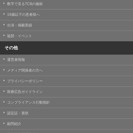
掲載したときをもって効力を生じるものとします。
数字で見るTCBの施術
19歳以下の患者様へ
出演・掲載実績
協賛・イベント
その他
運営者情報
メディア関係者の方へ
プライバシーポリシー
医療広告ガイドライン
コンプライアンス行動指針
認定証・賞状
顧問紹介