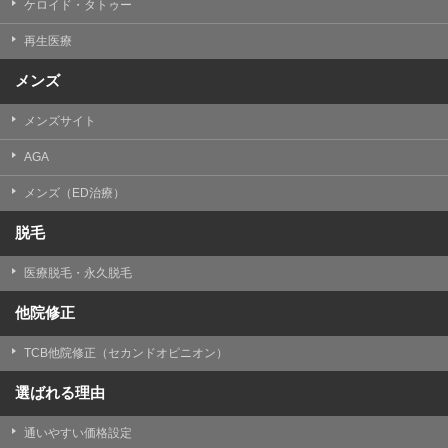
ケロイド・タトゥー
③共同利用する者の利用目的
再生医療
【利用目的】の達成のため
メンズ
【外部委託について】
TCBグループは、【利用目的】の達成に必要な範囲内に
メンズサイト
おいて、取得情報の取扱いの全部または一部を外部の業
務委託先に委託することがあります。取得情報の取り扱
いを委託する場合、委託先との間で、個人情報の保護に
AGA
関する取り決めを行い、契約にあたっては取得情報が適
正に管理されるよう確保します。
メンズ（ED治療）
【第三者提供について】
脱毛
TCBグループは、個人情報保護法その他の法令により認
められる場合を除き、患者様の同意なしに、取得情報を
医療脱毛・永久脱毛
委託先以外の第三者に開示・提供することはありませ
ん。
他院修正
【個人情報の開示・訂正・利用停止について】
TCBグループは、本人の申し出により個人情報に関する
TCB他院修正（セカンドオピニオン）
開示、訂正、更新、削除、利用停止その他お問い合わせ
について、これを適切に対応します。
選ばれる理由
問合せ先：
個人情報お問合せフォーム
通いやすい価格設定