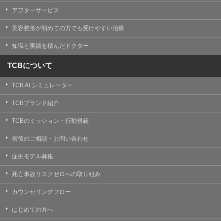
【Cookie(クッキー)について】
アフターサービス
Cookieは、一般的にインターネット閲覧を行う際、又は
WEBサービスを利用する際に、閲覧者のデバイス内にそ
美容整形が初めての方でも受けやすい治療
の閲覧情報を記憶させておく機能です。
TCBグループでは、Cookie及び類似技術を使用して収集
知識と実績を積んだドクター
した情報を利用することにより、WEBサイトの利用状況
を分析し、パフォーマンス改善や、WEBサイトを通じて
提供するサービスの向上・改善のため、Cookieを使用す
TCBについて
ることがあります。ご使用のブラウザによりCookieを無
効とすることが可能です。ただし、Cookieを無効にした
TCB AI シミュレーター
場合、WEBサイト上のサービスの全部または一部のペー
ジが正しく表示されなくなる場合がありますのでご留意
ください。
TCBブランド紹介
【アクセスログについて】
TCBのミッション・行動規範
TCBグループが運営するWEBサイトでは、アクセスログ
として患者様の履歴情報をサーバ上に記録しています。
術後のご相談・お問い合わせ
アクセスログはWEBサイトの保守管理や利用状況に関す
る統計分析のために使用されます。それ以外の目的で使
症例モデル募集
用されることはありません。
死亡事故リスクゼロへの取り組み
【プライバシーポリシーの改定について】
本プライバシーポリシーの内容は、法令変更への対応や
カウンセリングフロー
事業上の必要性等に応じて、改定される場合がありま
す。
はじめての方へ
変更後のプライバシーポリシーについては、当サイトに