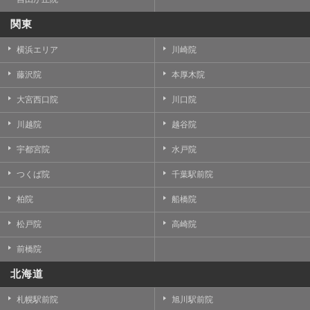
関東
横浜エリア
川崎院
藤沢院
本厚木院
大宮西口院
川口院
川越院
越谷院
宇都宮院
水戸院
つくば院
千葉駅前院
柏院
船橋院
松戸院
高崎院
前橋院
北海道
札幌駅前院
旭川駅前院