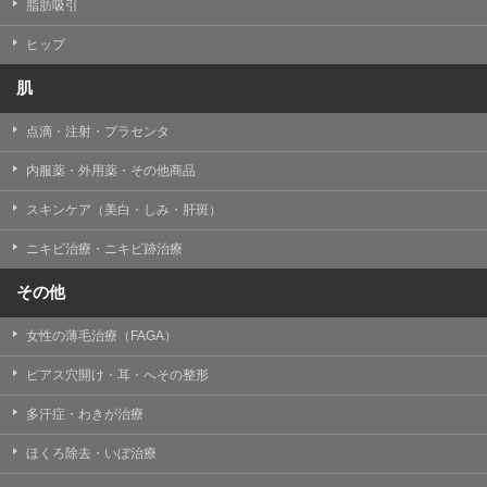
【個人情報の管理体制について】
脂肪吸引
TCBグループは、取り扱う個人情報を、厳正な管理の下
に蓄積・保管し、当該個人情報への不正アクセス・紛
ヒップ
失・破壊・改ざんおよび漏洩等を防止するため、必要か
つ適切な組織的・人的・物理的・技術的防御措置を講じ
肌
ます。
点滴・注射・プラセンタ
【個人情報の共同利用について】
TCBグループは、【利用目的】達成に必要な範囲で、取
内服薬・外用薬・その他商品
得情報を共同して利用することがあります。
なお、共同利用にあたっては、一般社団法人メディカル
アライアンスが個人情報の管理について責任を有しま
スキンケア（美白・しみ・肝斑）
す。
ニキビ治療・ニキビ跡治療
東京都港区西新橋3-25-33 フロンティア御成門7F
一般社団法人メディカルアライアンス
その他
代表電話番号03-6459-0169
女性の薄毛治療（FAGA）
①共同して利用される情報
ピアス穴開け・耳・へその整形
【取得する情報】に規定されている取得情報
多汗症・わきが治療
②共同して利用する者の範囲
ほくろ除去・いぼ治療
【基本理念】に規定するTCBグループ