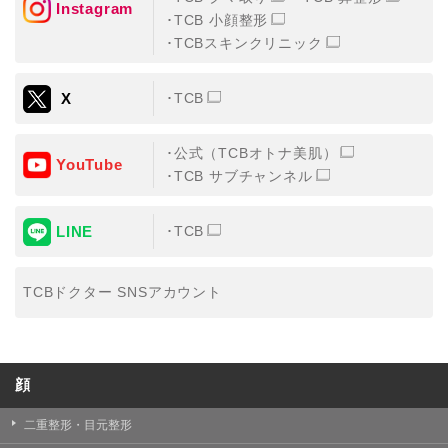
Instagram
TCB 小顔整形
・氏名、生年月日、メールアドレス、電話番号
TCBスキンクリニック
・その他、特定の個人を識別することができる情報
X
TCB
②TCBグループが各種サービスの利用に関連して取得す
る情報
公式（TCBオトナ美肌）
・患者様がご利用になった各種サービスの内容、ご利用
YouTube
日時、閲覧履歴等に関連する情報
TCB サブチャンネル
（これには、Cookie情報、アクセスログ等の利用状況に
関する情報を含みます。）
LINE
TCB
③TCBグループが第三者から間接的に収集する情報
患者様の同意を得た上で、以下の情報をパブリックDMP
事業者およびアフィリエイトサービスプロバイダ等の第
TCBドクター SNSアカウント
三者から取得し、TCBグループが既に有している患者様
の個人情報と紐づける場合があります。
・患者様の閲覧履歴、端末等の情報
顔
【利用目的】
TCBグループは取得情報を以下の目的で利用いたしま
二重整形・目元整形
す。