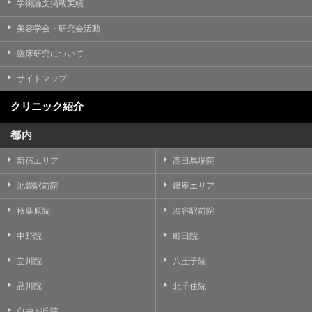
学術論文掲載実績
美容学会・研究会活動
臨床研究について
サイトマップ
クリニック紹介
都内
新宿エリア
高田馬場院
池袋駅前院
銀座エリア
秋葉原院
渋谷駅前院
中野院
町田院
立川院
八王子院
品川院
北千住院
自由が丘院