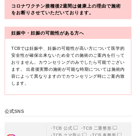
コロナワクチン接種後2週間は
健康上の理由で施術
・一般社団法人メディカルアライアンス
をお断りさせていただいております。
・医療法人社団メディカルフロンティア
・医療法人社団創彩会
妊娠中・妊娠の可能性がある方へ
【定義】
TCBでは妊娠中、妊娠の可能性が高い方について医学的
本プライバシーポリシーにおいて「個人情報」とは、生
存する個人に関する情報であって、当該情報に含まれる
安全性が確保出来ないため全ての施術のご案内を行って
氏名、生年月日その他の記述等により特定の個人を識別
おりません。カウンセリングのみでしたら可能でござい
できるもの又は個人識別符号（個人情報保護委員会の政
ます。 出産後実際の施術が可能な時期については施術内
令に準じます。）が含まれるものをいいます。
収集した患者様に関する情報には、単独のままでは特定
容によって異なりますのでカウンセリング時にご案内致
の個人を識別できない情報もありますが、他の情報と組
します。
み合わせることにより特定の個人を識別できる場合、か
かる情報は「個人関連情報」として「個人情報」と同様
に扱うものとします。
【取得する情報】
公式SNS
TCBグループが【利用目的】に定める目的を達成するた
めに取得する情報には、次のものが含まれます（以下①
ないし③を併せて「取得情報」といいます。）。
TCB 公式
TCB 二重整形
①TCBグループが患者様から取得する情報
TCB クマ取り
TCB 鼻整形