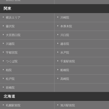
関東
横浜エリア
川崎院
藤沢院
本厚木院
大宮西口院
川口院
川越院
越谷院
宇都宮院
水戸院
つくば院
千葉駅前院
柏院
船橋院
松戸院
高崎院
前橋院
北海道
札幌駅前院
旭川駅前院