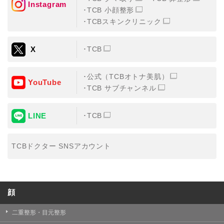
Instagram
TCB 小顔整形
・氏名、生年月日、メールアドレス、電話番号
TCBスキンクリニック
・その他、特定の個人を識別することができる情報
X
TCB
②TCBグループが各種サービスの利用に関連して取得す
る情報
公式（TCBオトナ美肌）
・患者様がご利用になった各種サービスの内容、ご利用
YouTube
日時、閲覧履歴等に関連する情報
TCB サブチャンネル
（これには、Cookie情報、アクセスログ等の利用状況に
関する情報を含みます。）
LINE
TCB
③TCBグループが第三者から間接的に収集する情報
患者様の同意を得た上で、以下の情報をパブリックDMP
事業者およびアフィリエイトサービスプロバイダ等の第
TCBドクター SNSアカウント
三者から取得し、TCBグループが既に有している患者様
の個人情報と紐づける場合があります。
・患者様の閲覧履歴、端末等の情報
顔
【利用目的】
TCBグループは取得情報を以下の目的で利用いたしま
二重整形・目元整形
す。