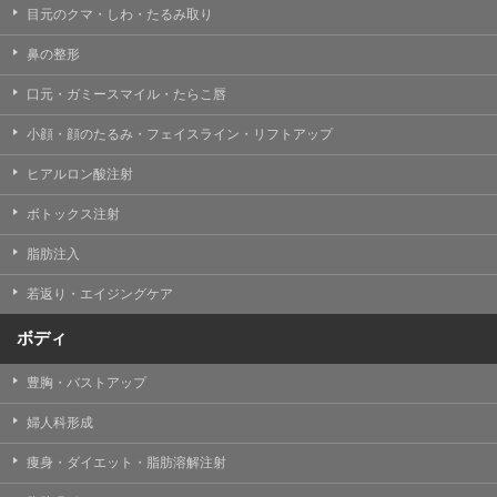
目元のクマ・しわ・たるみ取り
・クリニックの来院予約、医療サービスの提供、医療関
連商品の販売、アフターケア対応、これらに付随する諸
鼻の整形
対応等のサービス提供のため
口元・ガミースマイル・たらこ唇
・医療サービスの提供に関する他の医療機関、検査機関
及び研究機関との連携のため
小顔・顔のたるみ・フェイスライン・リフトアップ
・サービス向上を目的とした医療サービス・販売する医
ヒアルロン酸注射
療関連商品に関する患者様へのアンケートの送受信及び
これに付随する諸対応のため
ボトックス注射
・Cookie等の技術を用いたアクセス履歴、閲覧記録等に
脂肪注入
関する情報の収集、分析
若返り・エイジングケア
・閲覧記録等から趣味・嗜好を分析した情報を使用して
の広告に利用するため
ボディ
・お問い合わせ又はご意見の内容確認及びその対応のた
め
豊胸・バストアップ
・患者様のサービス利用状況の分析及び症例研究のため
婦人科形成
・広告、宣伝、マーケティングのため
痩身・ダイエット・脂肪溶解注射