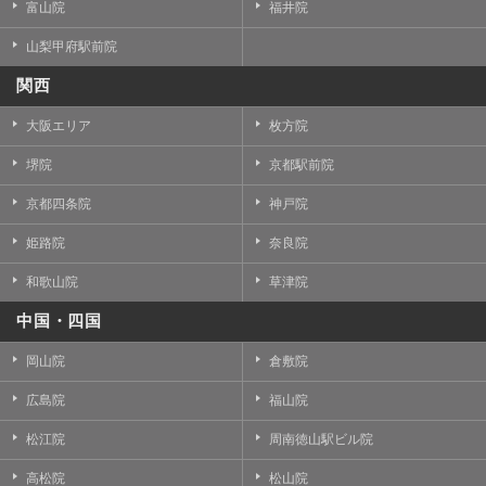
富山院
福井院
山梨甲府駅前院
関西
大阪エリア
枚方院
堺院
京都駅前院
京都四条院
神戸院
姫路院
奈良院
和歌山院
草津院
中国・四国
岡山院
倉敷院
広島院
福山院
松江院
周南徳山駅ビル院
高松院
松山院