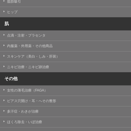
【個人情報の管理体制について】
脂肪吸引
TCBグループは、取り扱う個人情報を、厳正な管理の下
に蓄積・保管し、当該個人情報への不正アクセス・紛
ヒップ
失・破壊・改ざんおよび漏洩等を防止するため、必要か
つ適切な組織的・人的・物理的・技術的防御措置を講じ
肌
ます。
点滴・注射・プラセンタ
【個人情報の共同利用について】
TCBグループは、【利用目的】達成に必要な範囲で、取
内服薬・外用薬・その他商品
得情報を共同して利用することがあります。
なお、共同利用にあたっては、一般社団法人メディカル
アライアンスが個人情報の管理について責任を有しま
スキンケア（美白・しみ・肝斑）
す。
ニキビ治療・ニキビ跡治療
東京都港区西新橋3-25-33 フロンティア御成門7F
一般社団法人メディカルアライアンス
その他
代表電話番号03-6459-0169
女性の薄毛治療（FAGA）
①共同して利用される情報
ピアス穴開け・耳・へその整形
【取得する情報】に規定されている取得情報
多汗症・わきが治療
②共同して利用する者の範囲
ほくろ除去・いぼ治療
【基本理念】に規定するTCBグループ