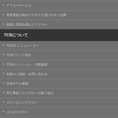
【Cookie(クッキー)について】
アフターサービス
Cookieは、一般的にインターネット閲覧を行う際、又は
WEBサービスを利用する際に、閲覧者のデバイス内にそ
美容整形が初めての方でも受けやすい治療
の閲覧情報を記憶させておく機能です。
TCBグループでは、Cookie及び類似技術を使用して収集
知識と実績を積んだドクター
した情報を利用することにより、WEBサイトの利用状況
を分析し、パフォーマンス改善や、WEBサイトを通じて
提供するサービスの向上・改善のため、Cookieを使用す
TCBについて
ることがあります。ご使用のブラウザによりCookieを無
効とすることが可能です。ただし、Cookieを無効にした
TCB AI シミュレーター
場合、WEBサイト上のサービスの全部または一部のペー
ジが正しく表示されなくなる場合がありますのでご留意
ください。
TCBブランド紹介
【アクセスログについて】
TCBのミッション・行動規範
TCBグループが運営するWEBサイトでは、アクセスログ
として患者様の履歴情報をサーバ上に記録しています。
術後のご相談・お問い合わせ
アクセスログはWEBサイトの保守管理や利用状況に関す
る統計分析のために使用されます。それ以外の目的で使
症例モデル募集
用されることはありません。
死亡事故リスクゼロへの取り組み
【プライバシーポリシーの改定について】
本プライバシーポリシーの内容は、法令変更への対応や
カウンセリングフロー
事業上の必要性等に応じて、改定される場合がありま
す。
はじめての方へ
変更後のプライバシーポリシーについては、当サイトに