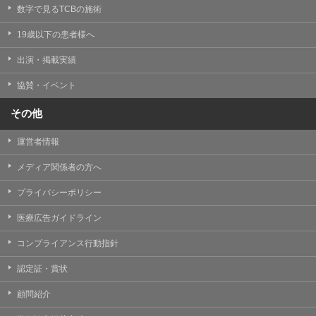
掲載したときをもって効力を生じるものとします。
数字で見るTCBの施術
19歳以下の患者様へ
出演・掲載実績
協賛・イベント
その他
運営者情報
メディア関係者の方へ
プライバシーポリシー
医療広告ガイドライン
コンプライアンス行動指針
認定証・賞状
顧問紹介