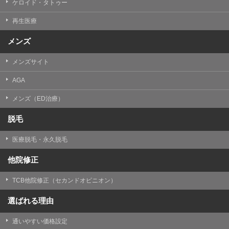
ケロイド・タトゥー
③共同利用する者の利用目的
再生医療
【利用目的】の達成のため
メンズ
【外部委託について】
TCBグループは、【利用目的】の達成に必要な範囲内に
メンズサイト
おいて、取得情報の取扱いの全部または一部を外部の業
務委託先に委託することがあります。取得情報の取り扱
いを委託する場合、委託先との間で、個人情報の保護に
AGA
関する取り決めを行い、契約にあたっては取得情報が適
正に管理されるよう確保します。
メンズ（ED治療）
【第三者提供について】
脱毛
TCBグループは、個人情報保護法その他の法令により認
められる場合を除き、患者様の同意なしに、取得情報を
医療脱毛・永久脱毛
委託先以外の第三者に開示・提供することはありませ
ん。
他院修正
【個人情報の開示・訂正・利用停止について】
TCBグループは、本人の申し出により個人情報に関する
TCB他院修正（セカンドオピニオン）
開示、訂正、更新、削除、利用停止その他お問い合わせ
について、これを適切に対応します。
選ばれる理由
問合せ先：
個人情報お問合せフォーム
通いやすい価格設定