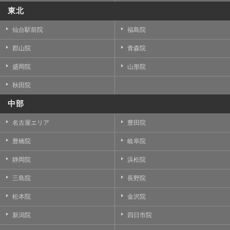
東北
仙台駅前院
福島院
郡山院
青森院
盛岡院
山形院
秋田院
中部
名古屋エリア
豊田院
豊橋院
岐阜院
静岡院
浜松院
三島院
長野院
松本院
金沢院
新潟院
四日市院