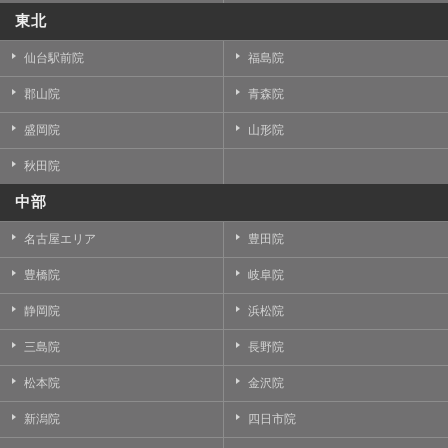
東北
仙台駅前院
福島院
郡山院
青森院
盛岡院
山形院
秋田院
中部
名古屋エリア
豊田院
豊橋院
岐阜院
静岡院
浜松院
三島院
長野院
松本院
金沢院
新潟院
四日市院