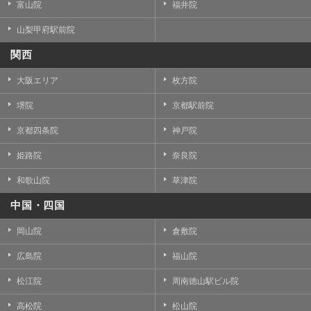
富山院
福井院
山梨甲府駅前院
関西
大阪エリア
枚方院
堺院
京都駅前院
京都四条院
神戸院
姫路院
奈良院
和歌山院
草津院
中国・四国
岡山院
倉敷院
広島院
福山院
松江院
周南徳山駅ビル院
高松院
松山院