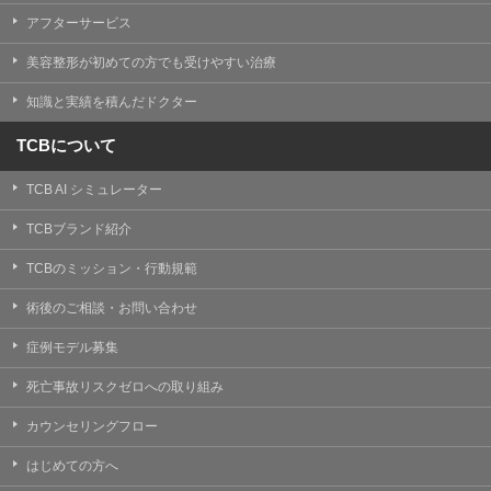
【Cookie(クッキー)について】
アフターサービス
Cookieは、一般的にインターネット閲覧を行う際、又は
WEBサービスを利用する際に、閲覧者のデバイス内にそ
美容整形が初めての方でも受けやすい治療
の閲覧情報を記憶させておく機能です。
TCBグループでは、Cookie及び類似技術を使用して収集
知識と実績を積んだドクター
した情報を利用することにより、WEBサイトの利用状況
を分析し、パフォーマンス改善や、WEBサイトを通じて
提供するサービスの向上・改善のため、Cookieを使用す
TCBについて
ることがあります。ご使用のブラウザによりCookieを無
効とすることが可能です。ただし、Cookieを無効にした
TCB AI シミュレーター
場合、WEBサイト上のサービスの全部または一部のペー
ジが正しく表示されなくなる場合がありますのでご留意
ください。
TCBブランド紹介
【アクセスログについて】
TCBのミッション・行動規範
TCBグループが運営するWEBサイトでは、アクセスログ
として患者様の履歴情報をサーバ上に記録しています。
術後のご相談・お問い合わせ
アクセスログはWEBサイトの保守管理や利用状況に関す
る統計分析のために使用されます。それ以外の目的で使
症例モデル募集
用されることはありません。
死亡事故リスクゼロへの取り組み
【プライバシーポリシーの改定について】
本プライバシーポリシーの内容は、法令変更への対応や
カウンセリングフロー
事業上の必要性等に応じて、改定される場合がありま
す。
はじめての方へ
変更後のプライバシーポリシーについては、当サイトに