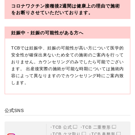
コロナワクチン接種後2週間は
健康上の理由で施術
・一般社団法人メディカルアライアンス
をお断りさせていただいております。
・医療法人社団メディカルフロンティア
・医療法人社団創彩会
妊娠中・妊娠の可能性がある方へ
【定義】
TCBでは妊娠中、妊娠の可能性が高い方について医学的
本プライバシーポリシーにおいて「個人情報」とは、生
存する個人に関する情報であって、当該情報に含まれる
安全性が確保出来ないため全ての施術のご案内を行って
氏名、生年月日その他の記述等により特定の個人を識別
おりません。カウンセリングのみでしたら可能でござい
できるもの又は個人識別符号（個人情報保護委員会の政
ます。 出産後実際の施術が可能な時期については施術内
令に準じます。）が含まれるものをいいます。
収集した患者様に関する情報には、単独のままでは特定
容によって異なりますのでカウンセリング時にご案内致
の個人を識別できない情報もありますが、他の情報と組
します。
み合わせることにより特定の個人を識別できる場合、か
かる情報は「個人関連情報」として「個人情報」と同様
に扱うものとします。
【取得する情報】
公式SNS
TCBグループが【利用目的】に定める目的を達成するた
めに取得する情報には、次のものが含まれます（以下①
ないし③を併せて「取得情報」といいます。）。
TCB 公式
TCB 二重整形
①TCBグループが患者様から取得する情報
TCB クマ取り
TCB 鼻整形