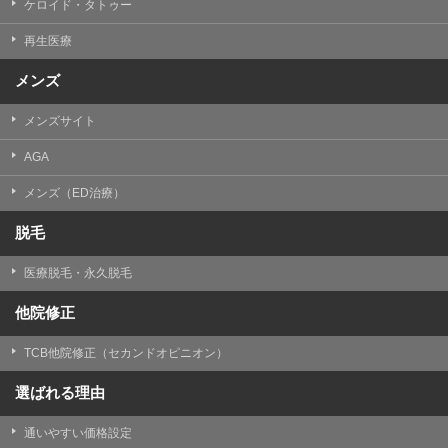
ケロイド・タトゥー
③共同利用する者の利用目的
再生医療
【利用目的】の達成のため
メンズ
【外部委託について】
TCBグループは、【利用目的】の達成に必要な範囲内に
メンズサイト
おいて、取得情報の取扱いの全部または一部を外部の業
務委託先に委託することがあります。取得情報の取り扱
いを委託する場合、委託先との間で、個人情報の保護に
AGA
関する取り決めを行い、契約にあたっては取得情報が適
正に管理されるよう確保します。
メンズ（ED治療）
【第三者提供について】
脱毛
TCBグループは、個人情報保護法その他の法令により認
められる場合を除き、患者様の同意なしに、取得情報を
医療脱毛・永久脱毛
委託先以外の第三者に開示・提供することはありませ
ん。
他院修正
【個人情報の開示・訂正・利用停止について】
TCBグループは、本人の申し出により個人情報に関する
TCB他院修正（セカンドオピニオン）
開示、訂正、更新、削除、利用停止その他お問い合わせ
について、これを適切に対応します。
選ばれる理由
問合せ先：
個人情報お問合せフォーム
通いやすい価格設定