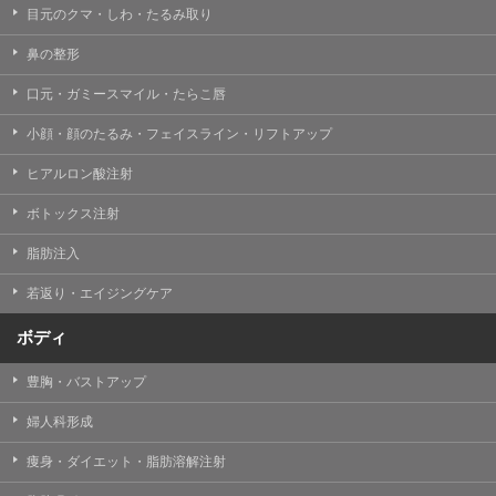
目元のクマ・しわ・たるみ取り
・クリニックの来院予約、医療サービスの提供、医療関
連商品の販売、アフターケア対応、これらに付随する諸
鼻の整形
対応等のサービス提供のため
口元・ガミースマイル・たらこ唇
・医療サービスの提供に関する他の医療機関、検査機関
及び研究機関との連携のため
小顔・顔のたるみ・フェイスライン・リフトアップ
・サービス向上を目的とした医療サービス・販売する医
ヒアルロン酸注射
療関連商品に関する患者様へのアンケートの送受信及び
これに付随する諸対応のため
ボトックス注射
・Cookie等の技術を用いたアクセス履歴、閲覧記録等に
脂肪注入
関する情報の収集、分析
若返り・エイジングケア
・閲覧記録等から趣味・嗜好を分析した情報を使用して
の広告に利用するため
ボディ
・お問い合わせ又はご意見の内容確認及びその対応のた
め
豊胸・バストアップ
・患者様のサービス利用状況の分析及び症例研究のため
婦人科形成
・広告、宣伝、マーケティングのため
痩身・ダイエット・脂肪溶解注射