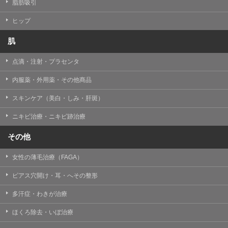
【個人情報の管理体制について】
脂肪吸引
TCBグループは、取り扱う個人情報を、厳正な管理の下
に蓄積・保管し、当該個人情報への不正アクセス・紛
ヒップ
失・破壊・改ざんおよび漏洩等を防止するため、必要か
つ適切な組織的・人的・物理的・技術的防御措置を講じ
肌
ます。
点滴・注射・プラセンタ
【個人情報の共同利用について】
TCBグループは、【利用目的】達成に必要な範囲で、取
内服薬・外用薬・その他商品
得情報を共同して利用することがあります。
なお、共同利用にあたっては、一般社団法人メディカル
アライアンスが個人情報の管理について責任を有しま
スキンケア（美白・しみ・肝斑）
す。
ニキビ治療・ニキビ跡治療
東京都港区西新橋3-25-33 フロンティア御成門7F
一般社団法人メディカルアライアンス
その他
代表電話番号03-6459-0169
女性の薄毛治療（FAGA）
①共同して利用される情報
ピアス穴開け・耳・へその整形
【取得する情報】に規定されている取得情報
多汗症・わきが治療
②共同して利用する者の範囲
ほくろ除去・いぼ治療
【基本理念】に規定するTCBグループ