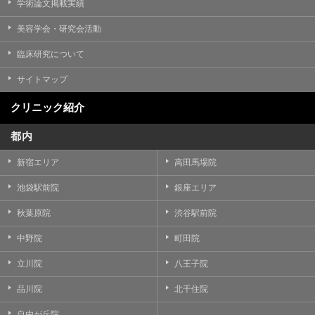
学術論文掲載実績
美容学会・研究会活動
臨床研究について
サイトマップ
クリニック紹介
都内
新宿エリア
高田馬場院
池袋駅前院
銀座エリア
秋葉原院
渋谷駅前院
中野院
町田院
立川院
八王子院
品川院
北千住院
自由が丘院