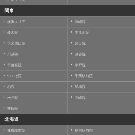
関東
横浜エリア
川崎院
藤沢院
本厚木院
大宮西口院
川口院
川越院
越谷院
宇都宮院
水戸院
つくば院
千葉駅前院
柏院
船橋院
松戸院
高崎院
前橋院
北海道
札幌駅前院
旭川駅前院