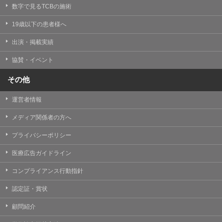
掲載したときをもって効力を生じるものとします。
数字で見るTCBの施術
19歳以下の患者様へ
出演・掲載実績
協賛・イベント
その他
運営者情報
メディア関係者の方へ
プライバシーポリシー
医療広告ガイドライン
コンプライアンス行動指針
認定証・賞状
顧問紹介