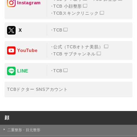
Instagram
TCB 小顔整形
・氏名、生年月日、メールアドレス、電話番号
TCBスキンクリニック
・その他、特定の個人を識別することができる情報
X
TCB
②TCBグループが各種サービスの利用に関連して取得す
る情報
公式（TCBオトナ美肌）
・患者様がご利用になった各種サービスの内容、ご利用
YouTube
日時、閲覧履歴等に関連する情報
TCB サブチャンネル
（これには、Cookie情報、アクセスログ等の利用状況に
関する情報を含みます。）
LINE
TCB
③TCBグループが第三者から間接的に収集する情報
患者様の同意を得た上で、以下の情報をパブリックDMP
事業者およびアフィリエイトサービスプロバイダ等の第
TCBドクター SNSアカウント
三者から取得し、TCBグループが既に有している患者様
の個人情報と紐づける場合があります。
・患者様の閲覧履歴、端末等の情報
顔
【利用目的】
TCBグループは取得情報を以下の目的で利用いたしま
二重整形・目元整形
す。