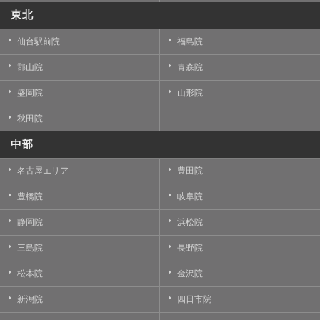
東北
仙台駅前院
福島院
郡山院
青森院
盛岡院
山形院
秋田院
中部
名古屋エリア
豊田院
豊橋院
岐阜院
静岡院
浜松院
三島院
長野院
松本院
金沢院
新潟院
四日市院