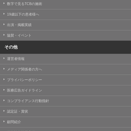
掲載したときをもって効力を生じるものとします。
数字で見るTCBの施術
19歳以下の患者様へ
出演・掲載実績
協賛・イベント
その他
運営者情報
メディア関係者の方へ
プライバシーポリシー
医療広告ガイドライン
コンプライアンス行動指針
認定証・賞状
顧問紹介