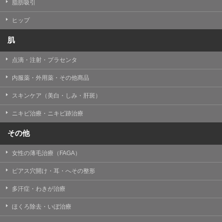
【個人情報の管理体制について】
脂肪吸引
TCBグループは、取り扱う個人情報を、厳正な管理の下
に蓄積・保管し、当該個人情報への不正アクセス・紛
ヒップ
失・破壊・改ざんおよび漏洩等を防止するため、必要か
つ適切な組織的・人的・物理的・技術的防御措置を講じ
肌
ます。
点滴・注射・プラセンタ
【個人情報の共同利用について】
TCBグループは、【利用目的】達成に必要な範囲で、取
内服薬・外用薬・その他商品
得情報を共同して利用することがあります。
なお、共同利用にあたっては、一般社団法人メディカル
アライアンスが個人情報の管理について責任を有しま
スキンケア（美白・しみ・肝斑）
す。
ニキビ治療・ニキビ跡治療
東京都港区西新橋3-25-33 フロンティア御成門7F
一般社団法人メディカルアライアンス
その他
代表電話番号03-6459-0169
女性の薄毛治療（FAGA）
①共同して利用される情報
ピアス穴開け・耳・へその整形
【取得する情報】に規定されている取得情報
多汗症・わきが治療
②共同して利用する者の範囲
ほくろ除去・いぼ治療
【基本理念】に規定するTCBグループ