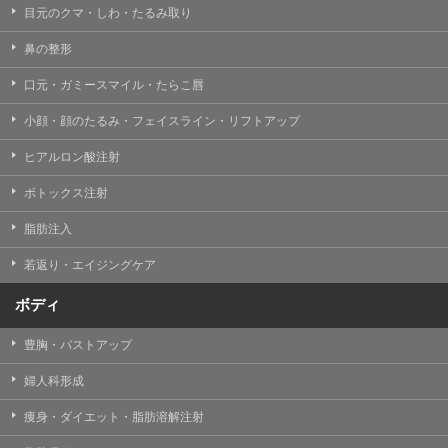
目元のクマ・しわ・たるみ取り
・クリニックの来院予約、医療サービスの提供、医療関
連商品の販売、アフターケア対応、これらに付随する諸
鼻の整形
対応等のサービス提供のため
口元・ガミースマイル・たらこ唇
・医療サービスの提供に関する他の医療機関、検査機関
及び研究機関との連携のため
小顔・顔のたるみ・フェイスライン・リフトアップ
・サービス向上を目的とした医療サービス・販売する医
ヒアルロン酸注射
療関連商品に関する患者様へのアンケートの送受信及び
これに付随する諸対応のため
ボトックス注射
・Cookie等の技術を用いたアクセス履歴、閲覧記録等に
脂肪注入
関する情報の収集、分析
若返り・エイジングケア
・閲覧記録等から趣味・嗜好を分析した情報を使用して
の広告に利用するため
ボディ
・お問い合わせ又はご意見の内容確認及びその対応のた
め
豊胸・バストアップ
・患者様のサービス利用状況の分析及び症例研究のため
婦人科形成
・広告、宣伝、マーケティングのため
痩身・ダイエット・脂肪溶解注射