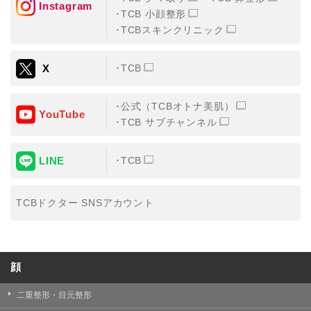
Instagram
TCB 小顔整形
・氏名、生年月日、メールアドレス、電話番号
TCBスキンクリニック
・その他、特定の個人を識別することができる情報
X
TCB
②TCBグループが各種サービスの利用に関連して取得す
る情報
公式（TCBオトナ美肌）
・患者様がご利用になった各種サービスの内容、ご利用
YouTube
日時、閲覧履歴等に関連する情報
TCB サブチャンネル
（これには、Cookie情報、アクセスログ等の利用状況に
関する情報を含みます。）
LINE
TCB
③TCBグループが第三者から間接的に収集する情報
患者様の同意を得た上で、以下の情報をパブリックDMP
事業者およびアフィリエイトサービスプロバイダ等の第
TCBドクター SNSアカウント
三者から取得し、TCBグループが既に有している患者様
の個人情報と紐づける場合があります。
・患者様の閲覧履歴、端末等の情報
顔
【利用目的】
TCBグループは取得情報を以下の目的で利用いたしま
二重整形・目元整形
す。