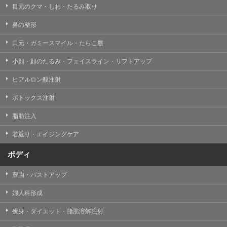
目元のクマ・しわ・たるみ取り
・クリニックの来院予約、医療サービスの提供、医療関
連商品の販売、アフターケア対応、これらに付随する諸
鼻の整形
対応等のサービス提供のため
口元・ガミースマイル・たらこ唇
・医療サービスの提供に関する他の医療機関、検査機関
及び研究機関との連携のため
小顔・顔のたるみ・フェイスライン・リフトアップ
・サービス向上を目的とした医療サービス・販売する医
ヒアルロン酸注射
療関連商品に関する患者様へのアンケートの送受信及び
これに付随する諸対応のため
ボトックス注射
・Cookie等の技術を用いたアクセス履歴、閲覧記録等に
脂肪注入
関する情報の収集、分析
若返り・エイジングケア
・閲覧記録等から趣味・嗜好を分析した情報を使用して
の広告に利用するため
ボディ
・お問い合わせ又はご意見の内容確認及びその対応のた
め
豊胸・バストアップ
・患者様のサービス利用状況の分析及び症例研究のため
婦人科形成
・広告、宣伝、マーケティングのため
痩身・ダイエット・脂肪溶解注射