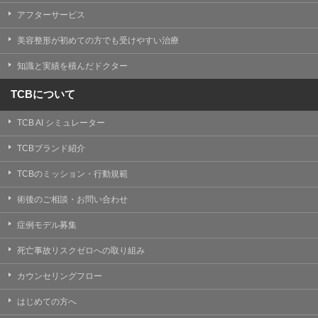
【Cookie(クッキー)について】
アフターサービス
Cookieは、一般的にインターネット閲覧を行う際、又は
WEBサービスを利用する際に、閲覧者のデバイス内にそ
美容整形が初めての方でも受けやすい治療
の閲覧情報を記憶させておく機能です。
TCBグループでは、Cookie及び類似技術を使用して収集
知識と実績を積んだドクター
した情報を利用することにより、WEBサイトの利用状況
を分析し、パフォーマンス改善や、WEBサイトを通じて
提供するサービスの向上・改善のため、Cookieを使用す
TCBについて
ることがあります。ご使用のブラウザによりCookieを無
効とすることが可能です。ただし、Cookieを無効にした
TCB AI シミュレーター
場合、WEBサイト上のサービスの全部または一部のペー
ジが正しく表示されなくなる場合がありますのでご留意
ください。
TCBブランド紹介
【アクセスログについて】
TCBのミッション・行動規範
TCBグループが運営するWEBサイトでは、アクセスログ
として患者様の履歴情報をサーバ上に記録しています。
術後のご相談・お問い合わせ
アクセスログはWEBサイトの保守管理や利用状況に関す
る統計分析のために使用されます。それ以外の目的で使
症例モデル募集
用されることはありません。
死亡事故リスクゼロへの取り組み
【プライバシーポリシーの改定について】
本プライバシーポリシーの内容は、法令変更への対応や
カウンセリングフロー
事業上の必要性等に応じて、改定される場合がありま
す。
はじめての方へ
変更後のプライバシーポリシーについては、当サイトに