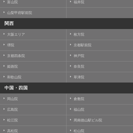
富山院
福井院
山梨甲府駅前院
関西
大阪エリア
枚方院
堺院
京都駅前院
京都四条院
神戸院
姫路院
奈良院
和歌山院
草津院
中国・四国
岡山院
倉敷院
広島院
福山院
松江院
周南徳山駅ビル院
高松院
松山院