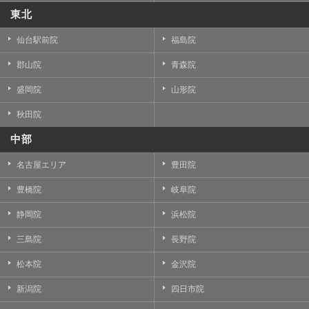
東北
仙台駅前院
福島院
郡山院
青森院
盛岡院
山形院
秋田院
中部
名古屋エリア
豊田院
豊橋院
岐阜院
静岡院
浜松院
三島院
長野院
松本院
金沢院
新潟院
四日市院