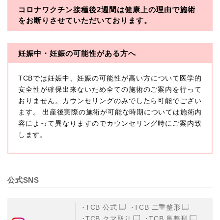
コロナワクチン接種後2週間は
健康上の理由で施術
・一般社団法人メディカルアライアンス
をお断りさせていただいております。
・医療法人社団メディカルフロンティア
・医療法人社団創彩会
妊娠中・妊娠の可能性がある方へ
【定義】
TCBでは妊娠中、妊娠の可能性が高い方について医学的
本プライバシーポリシーにおいて「個人情報」とは、生
存する個人に関する情報であって、当該情報に含まれる
安全性が確保出来ないため全ての施術のご案内を行って
氏名、生年月日その他の記述等により特定の個人を識別
おりません。カウンセリングのみでしたら可能でござい
できるもの又は個人識別符号（個人情報保護委員会の政
ます。 出産後実際の施術が可能な時期については施術内
令に準じます。）が含まれるものをいいます。
収集した患者様に関する情報には、単独のままでは特定
容によって異なりますのでカウンセリング時にご案内致
の個人を識別できない情報もありますが、他の情報と組
します。
み合わせることにより特定の個人を識別できる場合、か
かる情報は「個人関連情報」として「個人情報」と同様
に扱うものとします。
【取得する情報】
公式SNS
TCBグループが【利用目的】に定める目的を達成するた
めに取得する情報には、次のものが含まれます（以下①
ないし③を併せて「取得情報」といいます。）。
TCB 公式
TCB 二重整形
①TCBグループが患者様から取得する情報
TCB クマ取り
TCB 鼻整形