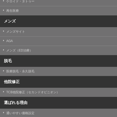
ケロイド・タトゥー
③共同利用する者の利用目的
再生医療
【利用目的】の達成のため
メンズ
【外部委託について】
TCBグループは、【利用目的】の達成に必要な範囲内に
メンズサイト
おいて、取得情報の取扱いの全部または一部を外部の業
務委託先に委託することがあります。取得情報の取り扱
いを委託する場合、委託先との間で、個人情報の保護に
AGA
関する取り決めを行い、契約にあたっては取得情報が適
正に管理されるよう確保します。
メンズ（ED治療）
【第三者提供について】
脱毛
TCBグループは、個人情報保護法その他の法令により認
められる場合を除き、患者様の同意なしに、取得情報を
医療脱毛・永久脱毛
委託先以外の第三者に開示・提供することはありませ
ん。
他院修正
【個人情報の開示・訂正・利用停止について】
TCBグループは、本人の申し出により個人情報に関する
TCB他院修正（セカンドオピニオン）
開示、訂正、更新、削除、利用停止その他お問い合わせ
について、これを適切に対応します。
選ばれる理由
問合せ先：
個人情報お問合せフォーム
通いやすい価格設定