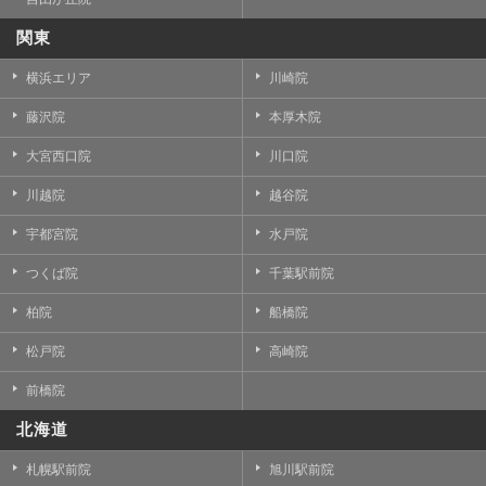
関東
横浜エリア
川崎院
藤沢院
本厚木院
大宮西口院
川口院
川越院
越谷院
宇都宮院
水戸院
つくば院
千葉駅前院
柏院
船橋院
松戸院
高崎院
前橋院
北海道
札幌駅前院
旭川駅前院