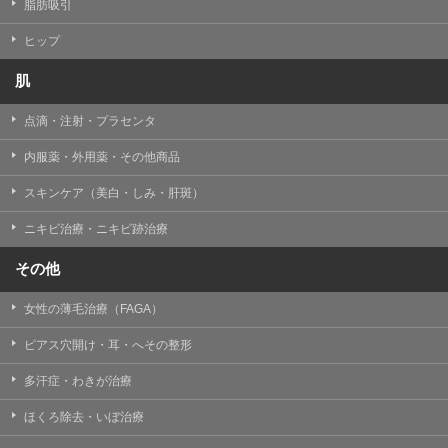
【個人情報の管理体制について】
脂肪吸引
TCBグループは、取り扱う個人情報を、厳正な管理の下
に蓄積・保管し、当該個人情報への不正アクセス・紛
ヒップ
失・破壊・改ざんおよび漏洩等を防止するため、必要か
つ適切な組織的・人的・物理的・技術的防御措置を講じ
肌
ます。
点滴・注射・プラセンタ
【個人情報の共同利用について】
TCBグループは、【利用目的】達成に必要な範囲で、取
内服薬・外用薬・その他商品
得情報を共同して利用することがあります。
なお、共同利用にあたっては、一般社団法人メディカル
アライアンスが個人情報の管理について責任を有しま
スキンケア（美白・しみ・肝斑）
す。
ニキビ治療・ニキビ跡治療
東京都港区西新橋3-25-33 フロンティア御成門7F
一般社団法人メディカルアライアンス
その他
代表電話番号03-6459-0169
女性の薄毛治療（FAGA）
①共同して利用される情報
ピアス穴開け・耳・へその整形
【取得する情報】に規定されている取得情報
多汗症・わきが治療
②共同して利用する者の範囲
ほくろ除去・いぼ治療
【基本理念】に規定するTCBグループ