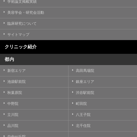
学術論文掲載実績
美容学会・研究会活動
臨床研究について
サイトマップ
クリニック紹介
都内
新宿エリア
高田馬場院
池袋駅前院
銀座エリア
秋葉原院
渋谷駅前院
中野院
町田院
立川院
八王子院
品川院
北千住院
自由が丘院