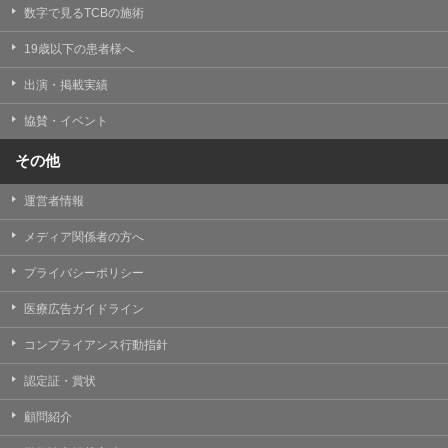
掲載したときをもって効力を生じるものとします。
数字で見るTCBの施術
19歳以下の患者様へ
出演・掲載実績
協賛・イベント
その他
運営者情報
メディア関係者の方へ
プライバシーポリシー
医療広告ガイドライン
コンプライアンス行動指針
認定証・賞状
顧問紹介