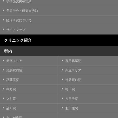
学術論文掲載実績
美容学会・研究会活動
臨床研究について
サイトマップ
クリニック紹介
都内
新宿エリア
高田馬場院
池袋駅前院
銀座エリア
秋葉原院
渋谷駅前院
中野院
町田院
立川院
八王子院
品川院
北千住院
自由が丘院