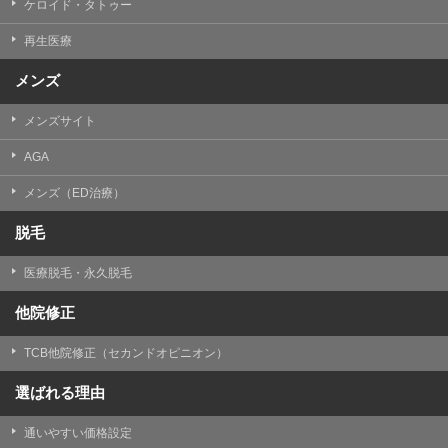
ケロイド・タトゥー
③共同利用する者の利用目的
再生医療
【利用目的】の達成のため
メンズ
【外部委託について】
TCBグループは、【利用目的】の達成に必要な範囲内に
メンズサイト
おいて、取得情報の取扱いの全部または一部を外部の業
務委託先に委託することがあります。取得情報の取り扱
いを委託する場合、委託先との間で、個人情報の保護に
AGA
関する取り決めを行い、契約にあたっては取得情報が適
正に管理されるよう確保します。
メンズ（ED治療）
【第三者提供について】
脱毛
TCBグループは、個人情報保護法その他の法令により認
められる場合を除き、患者様の同意なしに、取得情報を
医療脱毛・永久脱毛
委託先以外の第三者に開示・提供することはありませ
ん。
他院修正
【個人情報の開示・訂正・利用停止について】
TCBグループは、本人の申し出により個人情報に関する
TCB他院修正（セカンドオピニオン）
開示、訂正、更新、削除、利用停止その他お問い合わせ
について、これを適切に対応します。
選ばれる理由
問合せ先：
個人情報お問合せフォーム
通いやすい価格設定