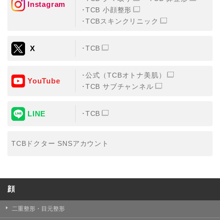
Instagram
TCB 小顔整形
・氏名、生年月日、メールアドレス、電話番号
TCBスキンクリニック
・その他、特定の個人を識別することができる情報
X
TCB
②TCBグループが各種サービスの利用に関連して取得す
る情報
公式（TCBオトナ美肌）
・患者様がご利用になった各種サービスの内容、ご利用
YouTube
日時、閲覧履歴等に関連する情報
TCB サブチャンネル
（これには、Cookie情報、アクセスログ等の利用状況に
関する情報を含みます。）
LINE
TCB
③TCBグループが第三者から間接的に収集する情報
患者様の同意を得た上で、以下の情報をパブリックDMP
事業者およびアフィリエイトサービスプロバイダ等の第
TCBドクター SNSアカウント
三者から取得し、TCBグループが既に有している患者様
の個人情報と紐づける場合があります。
・患者様の閲覧履歴、端末等の情報
顔
【利用目的】
TCBグループは取得情報を以下の目的で利用いたしま
二重整形・目元整形
す。