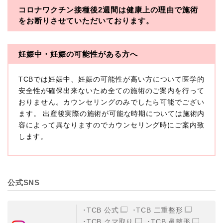
コロナワクチン接種後2週間は
健康上の理由で施術
・一般社団法人メディカルアライアンス
をお断りさせていただいております。
・医療法人社団メディカルフロンティア
・医療法人社団創彩会
妊娠中・妊娠の可能性がある方へ
【定義】
TCBでは妊娠中、妊娠の可能性が高い方について医学的
本プライバシーポリシーにおいて「個人情報」とは、生
存する個人に関する情報であって、当該情報に含まれる
安全性が確保出来ないため全ての施術のご案内を行って
氏名、生年月日その他の記述等により特定の個人を識別
おりません。カウンセリングのみでしたら可能でござい
できるもの又は個人識別符号（個人情報保護委員会の政
ます。 出産後実際の施術が可能な時期については施術内
令に準じます。）が含まれるものをいいます。
収集した患者様に関する情報には、単独のままでは特定
容によって異なりますのでカウンセリング時にご案内致
の個人を識別できない情報もありますが、他の情報と組
します。
み合わせることにより特定の個人を識別できる場合、か
かる情報は「個人関連情報」として「個人情報」と同様
に扱うものとします。
【取得する情報】
公式SNS
TCBグループが【利用目的】に定める目的を達成するた
めに取得する情報には、次のものが含まれます（以下①
ないし③を併せて「取得情報」といいます。）。
TCB 公式
TCB 二重整形
①TCBグループが患者様から取得する情報
TCB クマ取り
TCB 鼻整形