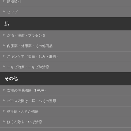
【個人情報の管理体制について】
脂肪吸引
TCBグループは、取り扱う個人情報を、厳正な管理の下
に蓄積・保管し、当該個人情報への不正アクセス・紛
ヒップ
失・破壊・改ざんおよび漏洩等を防止するため、必要か
つ適切な組織的・人的・物理的・技術的防御措置を講じ
肌
ます。
点滴・注射・プラセンタ
【個人情報の共同利用について】
TCBグループは、【利用目的】達成に必要な範囲で、取
内服薬・外用薬・その他商品
得情報を共同して利用することがあります。
なお、共同利用にあたっては、一般社団法人メディカル
アライアンスが個人情報の管理について責任を有しま
スキンケア（美白・しみ・肝斑）
す。
ニキビ治療・ニキビ跡治療
東京都港区西新橋3-25-33 フロンティア御成門7F
一般社団法人メディカルアライアンス
その他
代表電話番号03-6459-0169
女性の薄毛治療（FAGA）
①共同して利用される情報
ピアス穴開け・耳・へその整形
【取得する情報】に規定されている取得情報
多汗症・わきが治療
②共同して利用する者の範囲
ほくろ除去・いぼ治療
【基本理念】に規定するTCBグループ