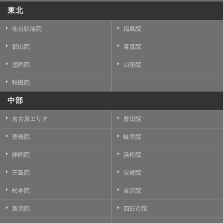
東北
仙台駅前院
福島院
郡山院
青森院
盛岡院
山形院
秋田院
中部
名古屋エリア
豊田院
豊橋院
岐阜院
静岡院
浜松院
三島院
長野院
松本院
金沢院
新潟院
四日市院