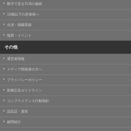
掲載したときをもって効力を生じるものとします。
数字で見るTCBの施術
19歳以下の患者様へ
出演・掲載実績
協賛・イベント
その他
運営者情報
メディア関係者の方へ
プライバシーポリシー
医療広告ガイドライン
コンプライアンス行動指針
認定証・賞状
顧問紹介