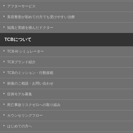
【Cookie(クッキー)について】
アフターサービス
Cookieは、一般的にインターネット閲覧を行う際、又は
WEBサービスを利用する際に、閲覧者のデバイス内にそ
美容整形が初めての方でも受けやすい治療
の閲覧情報を記憶させておく機能です。
TCBグループでは、Cookie及び類似技術を使用して収集
知識と実績を積んだドクター
した情報を利用することにより、WEBサイトの利用状況
を分析し、パフォーマンス改善や、WEBサイトを通じて
提供するサービスの向上・改善のため、Cookieを使用す
TCBについて
ることがあります。ご使用のブラウザによりCookieを無
効とすることが可能です。ただし、Cookieを無効にした
TCB AI シミュレーター
場合、WEBサイト上のサービスの全部または一部のペー
ジが正しく表示されなくなる場合がありますのでご留意
ください。
TCBブランド紹介
【アクセスログについて】
TCBのミッション・行動規範
TCBグループが運営するWEBサイトでは、アクセスログ
として患者様の履歴情報をサーバ上に記録しています。
術後のご相談・お問い合わせ
アクセスログはWEBサイトの保守管理や利用状況に関す
る統計分析のために使用されます。それ以外の目的で使
症例モデル募集
用されることはありません。
死亡事故リスクゼロへの取り組み
【プライバシーポリシーの改定について】
本プライバシーポリシーの内容は、法令変更への対応や
カウンセリングフロー
事業上の必要性等に応じて、改定される場合がありま
す。
はじめての方へ
変更後のプライバシーポリシーについては、当サイトに