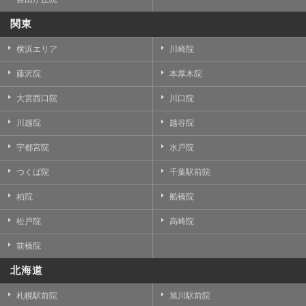
関東
横浜エリア
川崎院
藤沢院
本厚木院
大宮西口院
川口院
川越院
越谷院
宇都宮院
水戸院
つくば院
千葉駅前院
柏院
船橋院
松戸院
高崎院
前橋院
北海道
札幌駅前院
旭川駅前院