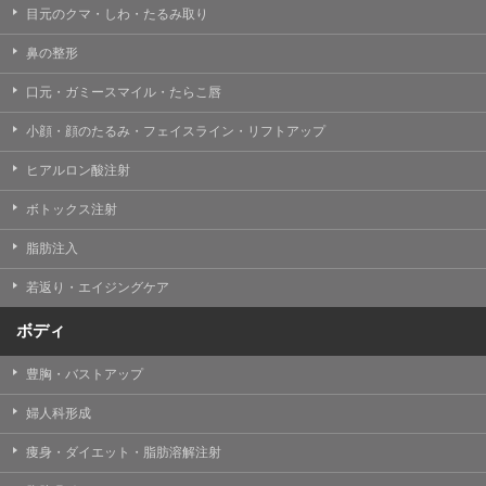
目元のクマ・しわ・たるみ取り
・クリニックの来院予約、医療サービスの提供、医療関
連商品の販売、アフターケア対応、これらに付随する諸
鼻の整形
対応等のサービス提供のため
口元・ガミースマイル・たらこ唇
・医療サービスの提供に関する他の医療機関、検査機関
及び研究機関との連携のため
小顔・顔のたるみ・フェイスライン・リフトアップ
・サービス向上を目的とした医療サービス・販売する医
ヒアルロン酸注射
療関連商品に関する患者様へのアンケートの送受信及び
これに付随する諸対応のため
ボトックス注射
・Cookie等の技術を用いたアクセス履歴、閲覧記録等に
脂肪注入
関する情報の収集、分析
若返り・エイジングケア
・閲覧記録等から趣味・嗜好を分析した情報を使用して
の広告に利用するため
ボディ
・お問い合わせ又はご意見の内容確認及びその対応のた
め
豊胸・バストアップ
・患者様のサービス利用状況の分析及び症例研究のため
婦人科形成
・広告、宣伝、マーケティングのため
痩身・ダイエット・脂肪溶解注射