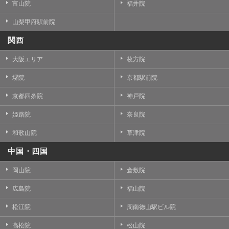
富山院
福井院
山梨甲府駅前院
関西
大阪エリア
枚方院
堺院
京都駅前院
京都四条院
神戸院
姫路院
奈良院
和歌山院
草津院
中国・四国
岡山院
倉敷院
広島院
福山院
松江院
周南徳山駅ビル院
高松院
松山院