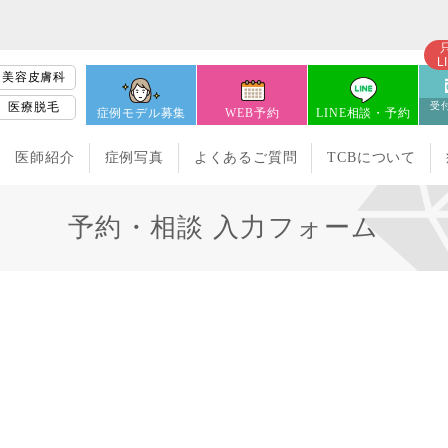
L
美容皮膚科
医療脱毛
受付
症例モデル募集
WEB予約
LINE相談・予約
医師紹介
症例写真
よくあるご質問
TCBについて
予約・相談 入力フォーム