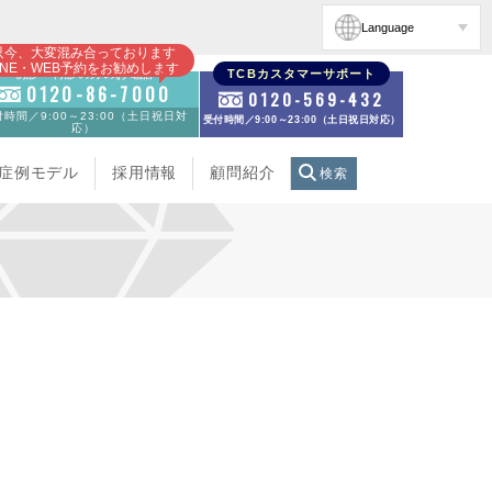
Language
只今、大変混み合っております
INE・WEB予約をお勧めします
初診・再診の方のお電話
TCBカスタマーサポート
0120-86-7000
0120-569-432
時間／9:00～23:00（土日祝日対
受付時間／9:00～23:00（土日祝日対応）
応）
症例モデル
採用情報
顧問紹介
検索