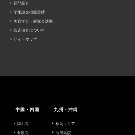
顧問紹介
学術論文掲載実績
への不正アクセス・紛失・破
美容学会・研究会活動
防御措置を講じます。
臨床研究について
サイトマップ
あります。
ついて責任を有します。
中国・四国
九州・沖縄
岡山院
福岡エリア
倉敷院
鹿児島院