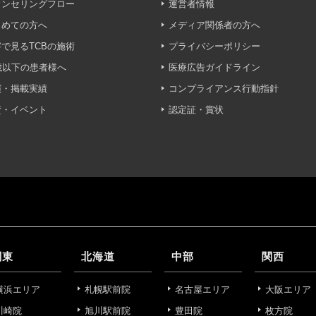
ングのため
ウンセリングフロー
運営者情報
じめての方へ
メディア関係者の方へ
いて】
で見るTCBの施術
プライバシーポリシー
う個人情報を、厳正な管理の下に蓄積・保管し、当該個人情報
防止するため、必要かつ適切な組織的・人的・物理的・技術的
歳以下の患者様へ
医療広告ガイドライン
演・掲載実績
コンプライアンス行動指針
いて】
賛・イベント
認定証・賞状
目的】達成に必要な範囲で、取得情報を共同して利用することが
は、一般社団法人メディカルアライアンスが個人情報の管理に
 フロンティア御成門7F
ライアンス
れている取得情報
関東
北海道
中部
関西
囲
横浜エリア
札幌駅前院
名古屋エリア
大阪エリア
川崎院
旭川駅前院
豊田院
枚方院
Bグループ