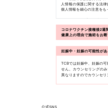
人情報の保護に関する法律
個人情報を細心の注意をも
※TCBグループとは以下
コロナワクチン接種後2週
・一般社団法人メディカル
健康上の理由で施術をお断
・医療法人社団メディカル
妊娠中・妊娠の可能性があ
・医療法人社団創彩会
【定義】
TCBでは妊娠中、妊娠の
本プライバシーポリシーに
せん。カウンセリングのみ
生年月日その他の記述等に
異なりますのでカウンセリ
す。）が含まれるものをい
収集した患者様に関する情
せることにより特定の個人
します。
【取得する情報】
公式SNS