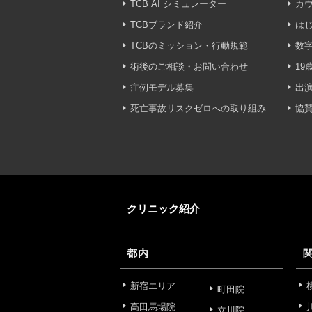
・広告、宣伝、マーケティ
TCB AI シミュレーター
カ
TCBブランド紹介
は
【個人情報の管理体制につ
TCBのミッション・行動規範
数字
TCBグループは、取り扱
壊・改ざんおよび漏洩等を
術後のご相談・お問い合わせ
19
症例モデル募集
出
【個人情報の共同利用につ
死亡事故リスクゼロへの取り組み
協
TCBグループは、【利用
なお、共同利用にあたって
東京都港区西新橋3-25-33
一般社団法人メディカルア
代表電話番号03-6459-0169
クリニック紹介
①共同して利用される情報
【取得する情報】に規定さ
都内
②共同して利用する者の範
新宿エリア
町田院
高田馬場院
立川院
【基本理念】に規定するTC