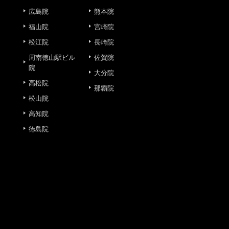
広島院
熊本院
福山院
宮崎院
松江院
長崎院
周南徳山駅ビル
佐賀院
院
大分院
または一部を外部の業務委託
高松院
那覇院
人情報の保護に関する取り決
松山院
高知院
徳島院
意なしに、取得情報を委託先
止その他お問い合わせについ