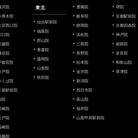
藤沢院
豊橋院
堺院
東北
的
本厚木院
岐阜院
京都駅前院
仙台駅前院
大宮西口院
静岡院
京都四条院
福島院
川口院
浜松院
神戸院
郡山院
川越院
三島院
姫路院
目的】の達成に必要な範囲内において、取得情報の取扱いの全部
青森院
越谷院
長野院
奈良院
す。取得情報の取り扱いを委託する場合、委託先との間で、個
盛岡院
は取得情報が適正に管理されるよう確保します。
宇都宮院
松本院
和歌山院
山形院
水戸院
金沢院
草津院
秋田院
つくば院
新潟院
報保護法その他の法令により認められる場合を除き、患者様の同
することはありません。
千葉駅前院
四日市院
柏院
富山院
利用停止について】
船橋院
福井院
申し出により個人情報に関する開示、訂正、更新、削除、利用停
す。
松戸院
山梨甲府駅前院
高崎院
せフォーム
前橋院