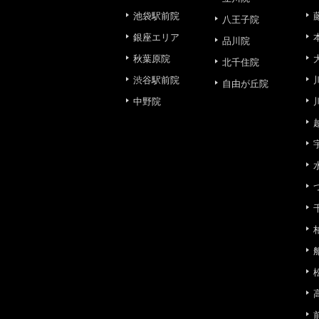
池袋駅前院
八王子院
③共同利用する者の利用目
銀座エリア
品川院
秋葉原院
【利用目的】の達成のため
北千住院
渋谷駅前院
自由が丘院
【外部委託について】
中野院
TCBグループは、【利用
先に委託することがありま
めを行い、契約にあたって
【第三者提供について】
TCBグループは、個人情
以外の第三者に開示・提供
【個人情報の開示・訂正・
TCBグループは、本人の
て、これを適切に対応しま
問合せ先：
個人情報お問合