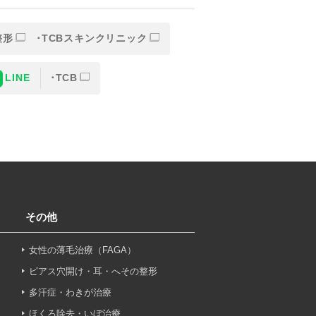
が含まれます（以下①ないし
整形
TCBスキンクリニック
LINE
TCB
その他
女性の薄毛治療（FAGA）
ービスプロバイダ等の第三者
ピアス穴開け・耳・へその整形
。
多汗症・わきが治療
ほくろ除去・いぼ治療