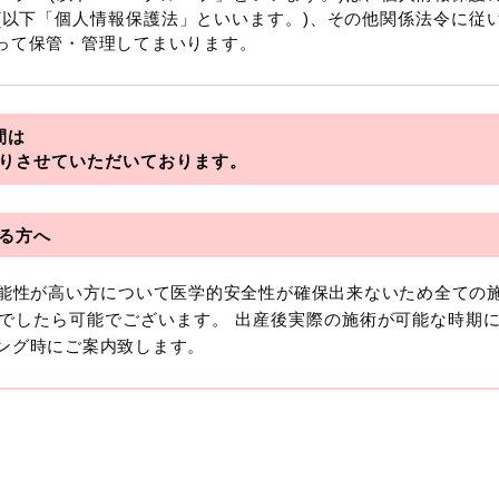
(以下「個人情報保護法」といいます。)、その他関係法令に従
って保管・管理してまいります。
を総称していいます。
間は
アライアンス
りさせていただいております。
フロンティア
る方へ
可能性が高い方について医学的安全性が確保出来ないため全ての
おいて「個人情報」とは、生存する個人に関する情報であって
でしたら可能でございます。 出産後実際の施術が可能な時期
より特定の個人を識別できるもの又は個人識別符号（個人情
ング時にご案内致します。
います。
報には、単独のままでは特定の個人を識別できない情報もあり
を識別できる場合、かかる情報は「個人関連情報」として「個