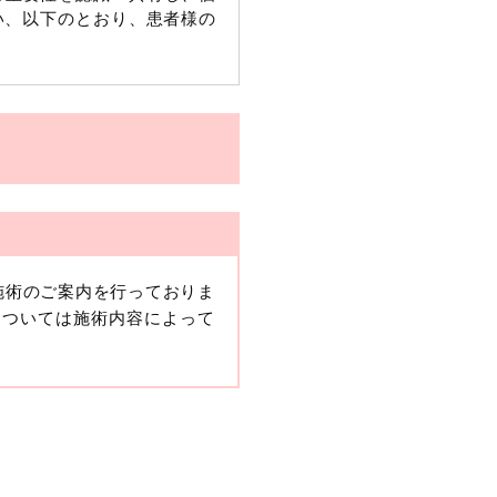
い、以下のとおり、患者様の
施術のご案内を行っておりま
、当該情報に含まれる氏名、
については施術内容によって
報保護委員会の政令に準じま
ますが、他の情報と組み合わ
人情報」と同様に扱うものと