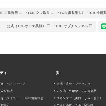
的】に定める目的を達成するために取得する情報には、次のもの
いいます。）。
CB 二重整形
TCB クマ取り
TCB 鼻整形
TCB 小顔
ら取得する情報
公式（TCBオトナ美肌）
TCB サブチャンネル
アドレス、電話番号
別することができる情報
ービスの利用に関連して取得する情報
各種サービスの内容、ご利用日時、閲覧履歴等に関連する情報
報、アクセスログ等の利用状況に関する情報を含みます。）
ディ
肌
から間接的に収集する情報
豊胸・バストアップ
点滴・注射・プラセンタ
以下の情報をパブリックDMP事業者およびアフィリエイトサ
婦人科形成
内服薬・外用薬・その他商品
プが既に有している患者様の個人情報と紐づける場合があります
痩身・ダイエット・脂肪溶解注射
スキンケア（美白・しみ・肝斑）
等の情報
脂肪吸引
ニキビ治療・ニキビ跡治療