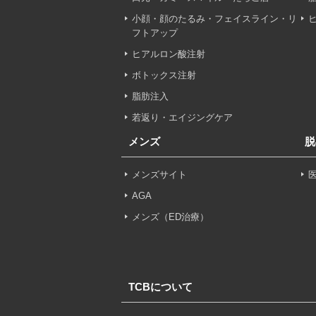
小顔・顔のたるみ・フェイスライン・リ
【利用目的】
フトアップ
TCBグループは取得情報
ヒアルロン酸注射
・クリニックの来院予約、
ボトックス注射
のサービス提供のため
脂肪注入
・医療サービスの提供に関
若返り・エイジングケア
メンズ
脱
・サービス向上を目的とし
付随する諸対応のため
メンズサイト
・Cookie等の技術を用
AGA
メンズ（ED治療）
・閲覧記録等から趣味・嗜
・お問い合わせ又はご意見
TCBについて
・患者様のサービス利用状