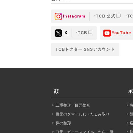
TCBグループが【利用目
③を併せて「取得情報」と
Instagram
TCB 公式
T
①TCBグループが患者様か
X
TCB
YouTube
・氏名、生年月日、メール
TCBドクター SNSアカウント
・その他、特定の個人を識
②TCBグループが各種サ
・患者様がご利用になった
（これには、Cookie情
顔
ボ
③TCBグループが第三者
二重整形・目元整形
患者様の同意を得た上で、
目元のクマ・しわ・たるみ取り
から取得し、TCBグルー
鼻の整形
・患者様の閲覧履歴、端末
口元・ガミースマイル・たらこ唇