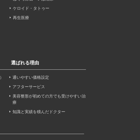
ケロイド・タトゥー
再生医療
、これらに付随する諸対応等
選ばれる理由
ンケートの送受信及びこれに
）
通いやすい価格設定
アフターサービス
美容整形が初めての方でも受けやすい治
療
知識と実績を積んだドクター