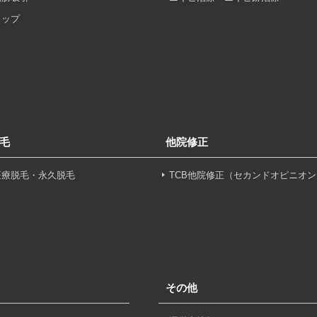
ヒップ
を以下の目的で利用いたします。
医療サービスの提供、医療関連商品の販売、アフターケア対応
する他の医療機関、検査機関及び研究機関との連携のため
毛
他院修正
た医療サービス・販売する医療関連商品に関する患者様へのア
医療脱毛・永久脱毛
TCB他院修正（セカンドオピニオン
いたアクセス履歴、閲覧記録等に関する情報の収集、分析
好を分析した情報を使用しての広告に利用するため
の内容確認及びその対応のため
その他
況の分析及び症例研究のため