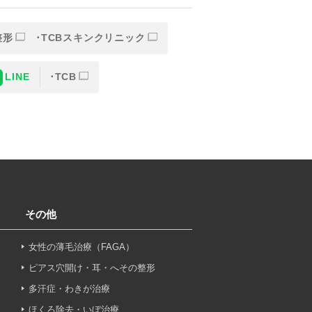
が含まれます（以下①ないし
整形
TCBスキンクリニック
LINE
TCB
その他
女性の薄毛治療（FAGA）
ービスプロバイダ等の第三者
ピアス穴開け・耳・へその整形
。
多汗症・わきが治療
ほくろ除去・いぼ治療