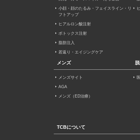
小顔・顔のたるみ・フェイスライン・リ
【利用目的】
フトアップ
TCBグループは取得情報
ヒアルロン酸注射
・クリニックの来院予約、
ボトックス注射
のサービス提供のため
脂肪注入
・医療サービスの提供に関
若返り・エイジングケア
メンズ
脱
・サービス向上を目的とし
付随する諸対応のため
メンズサイト
・Cookie等の技術を用
AGA
メンズ（ED治療）
・閲覧記録等から趣味・嗜
・お問い合わせ又はご意見
TCBについて
・患者様のサービス利用状