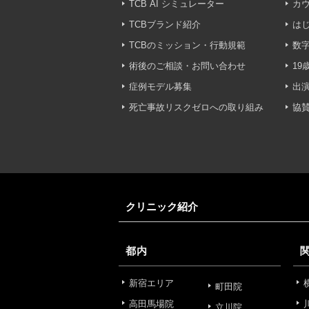
・広告、宣伝、マーケティ
TCB AI シミュレーター
カ
TCBブランド紹介
は
【個人情報の管理体制につ
TCBのミッション・行動規範
数字
TCBグループは、取り扱
壊・改ざんおよび漏洩等を
術後のご相談・お問い合わせ
19
症例モデル募集
出
【個人情報の共同利用につ
死亡事故リスクゼロへの取り組み
協
TCBグループは、【利用
なお、共同利用にあたって
東京都港区西新橋3-25-33
一般社団法人メディカルア
代表電話番号03-6459-0169
クリニック紹介
①共同して利用される情報
【取得する情報】に規定さ
都内
②共同して利用する者の範
新宿エリア
町田院
高田馬場院
立川院
【基本理念】に規定するTC