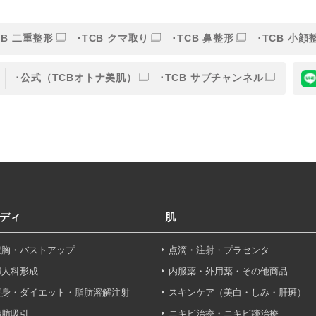
的】に定める目的を達成するために取得する情報には、次のもの
いいます。）。
CB 二重整形
TCB クマ取り
TCB 鼻整形
TCB 小顔
ら取得する情報
公式（TCBオトナ美肌）
TCB サブチャンネル
アドレス、電話番号
別することができる情報
ービスの利用に関連して取得する情報
各種サービスの内容、ご利用日時、閲覧履歴等に関連する情報
報、アクセスログ等の利用状況に関する情報を含みます。）
ディ
肌
から間接的に収集する情報
豊胸・バストアップ
点滴・注射・プラセンタ
以下の情報をパブリックDMP事業者およびアフィリエイトサ
婦人科形成
内服薬・外用薬・その他商品
プが既に有している患者様の個人情報と紐づける場合があります
痩身・ダイエット・脂肪溶解注射
スキンケア（美白・しみ・肝斑）
等の情報
脂肪吸引
ニキビ治療・ニキビ跡治療