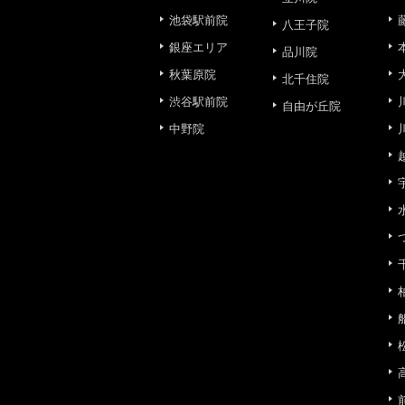
池袋駅前院
八王子院
③共同利用する者の利用目
銀座エリア
品川院
秋葉原院
【利用目的】の達成のため
北千住院
渋谷駅前院
自由が丘院
【外部委託について】
中野院
TCBグループは、【利用
先に委託することがありま
めを行い、契約にあたって
【第三者提供について】
TCBグループは、個人情
以外の第三者に開示・提供
【個人情報の開示・訂正・
TCBグループは、本人の
て、これを適切に対応しま
問合せ先：
個人情報お問合