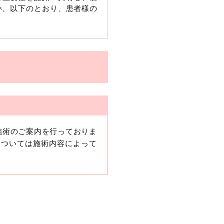
い、以下のとおり、患者様の
施術のご案内を行っておりま
、当該情報に含まれる氏名、
については施術内容によって
報保護委員会の政令に準じま
ますが、他の情報と組み合わ
人情報」と同様に扱うものと