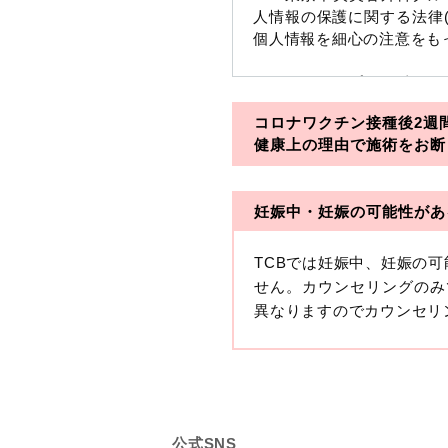
人情報の保護に関する法律
個人情報を細心の注意をも
※TCBグループとは以下
コロナワクチン接種後2週
・一般社団法人メディカル
健康上の理由で施術をお断
・医療法人社団メディカル
妊娠中・妊娠の可能性があ
・医療法人社団創彩会
【定義】
TCBでは妊娠中、妊娠の
本プライバシーポリシーに
せん。カウンセリングのみ
生年月日その他の記述等に
異なりますのでカウンセリ
す。）が含まれるものをい
収集した患者様に関する情
せることにより特定の個人
します。
【取得する情報】
公式SNS