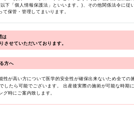
(以下「個人情報保護法」といいます。)、その他関係法令に従
って保管・管理してまいります。
を総称していいます。
間は
アライアンス
りさせていただいております。
フロンティア
る方へ
可能性が高い方について医学的安全性が確保出来ないため全ての
おいて「個人情報」とは、生存する個人に関する情報であって
でしたら可能でございます。 出産後実際の施術が可能な時期
より特定の個人を識別できるもの又は個人識別符号（個人情
ング時にご案内致します。
います。
報には、単独のままでは特定の個人を識別できない情報もあり
を識別できる場合、かかる情報は「個人関連情報」として「個