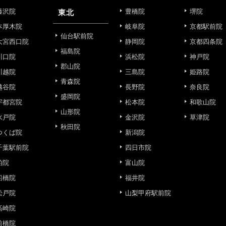
藤沢院
豊橋院
堺院
東北
的
本厚木院
岐阜院
京都駅前院
仙台駅前院
大宮西口院
静岡院
京都四条院
福島院
川口院
浜松院
神戸院
郡山院
川越院
三島院
姫路院
目的】の達成に必要な範囲内において、取得情報の取扱いの全部
青森院
越谷院
長野院
奈良院
す。取得情報の取り扱いを委託する場合、委託先との間で、個
盛岡院
は取得情報が適正に管理されるよう確保します。
宇都宮院
松本院
和歌山院
山形院
水戸院
金沢院
草津院
秋田院
つくば院
新潟院
報保護法その他の法令により認められる場合を除き、患者様の同
することはありません。
千葉駅前院
四日市院
柏院
富山院
利用停止について】
船橋院
福井院
申し出により個人情報に関する開示、訂正、更新、削除、利用停
す。
松戸院
山梨甲府駅前院
高崎院
せフォーム
前橋院