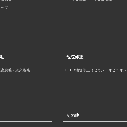
ヒップ
を以下の目的で利用いたします。
医療サービスの提供、医療関連商品の販売、アフターケア対応
する他の医療機関、検査機関及び研究機関との連携のため
毛
他院修正
た医療サービス・販売する医療関連商品に関する患者様へのア
医療脱毛・永久脱毛
TCB他院修正（セカンドオピニオン
いたアクセス履歴、閲覧記録等に関する情報の収集、分析
好を分析した情報を使用しての広告に利用するため
の内容確認及びその対応のため
その他
況の分析及び症例研究のため