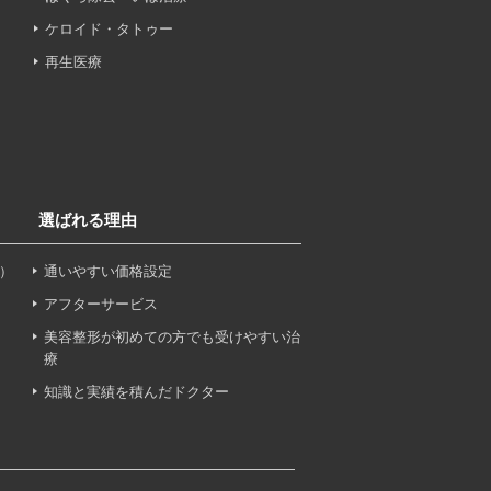
ケロイド・タトゥー
再生医療
、これらに付随する諸対応等
選ばれる理由
ンケートの送受信及びこれに
）
通いやすい価格設定
アフターサービス
美容整形が初めての方でも受けやすい治
療
知識と実績を積んだドクター