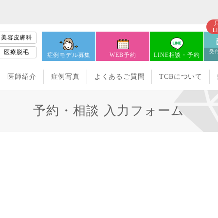
L
美容皮膚科
医療脱毛
受付
症例モデル募集
WEB予約
LINE相談・予約
医師紹介
症例写真
よくあるご質問
TCBについて
予約・相談 入力フォーム