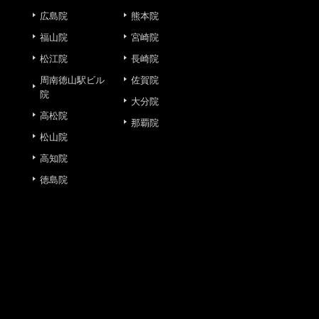
広島院
熊本院
福山院
宮崎院
松江院
長崎院
周南徳山駅ビル
佐賀院
院
大分院
または一部を外部の業務委託
高松院
那覇院
人情報の保護に関する取り決
松山院
高知院
徳島院
意なしに、取得情報を委託先
止その他お問い合わせについ