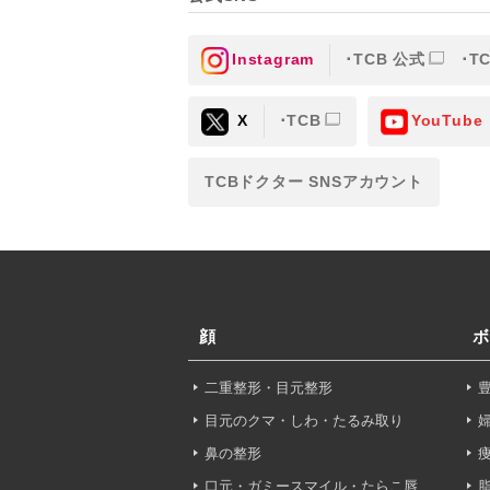
TCBグループが【利用目
③を併せて「取得情報」と
Instagram
TCB 公式
T
①TCBグループが患者様か
X
TCB
YouTube
・氏名、生年月日、メール
TCBドクター SNSアカウント
・その他、特定の個人を識
②TCBグループが各種サ
・患者様がご利用になった
（これには、Cookie情
顔
ボ
③TCBグループが第三者
二重整形・目元整形
患者様の同意を得た上で、
目元のクマ・しわ・たるみ取り
から取得し、TCBグルー
鼻の整形
・患者様の閲覧履歴、端末
口元・ガミースマイル・たらこ唇