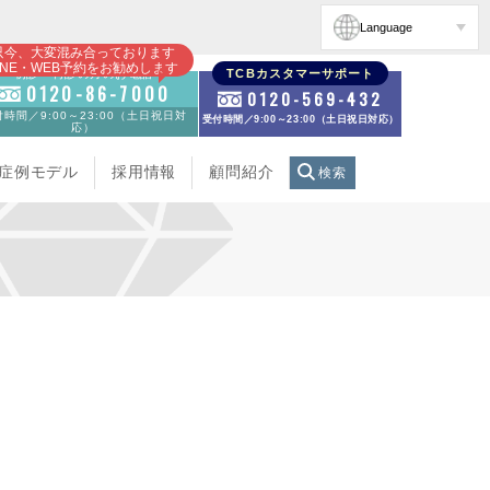
Language
只今、大変混み合っております
INE・WEB予約をお勧めします
初診・再診の方のお電話
TCBカスタマーサポート
0120-86-7000
0120-569-432
時間／9:00～23:00（土日祝日対
受付時間／9:00～23:00（土日祝日対応）
応）
症例モデル
採用情報
顧問紹介
検索