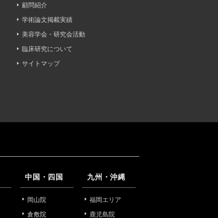
顧問紹介
学術論文掲載実績
への不正アクセス・紛失・破
美容学会・研究会活動
防御措置を講じます。
臨床研究について
サイトマップ
あります。
ついて責任を有します。
中国・四国
九州・沖縄
岡山院
福岡エリア
倉敷院
鹿児島院