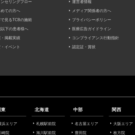
ングのため
ウンセリングフロー
運営者情報
じめての方へ
メディア関係者の方へ
いて】
で見るTCBの施術
プライバシーポリシー
う個人情報を、厳正な管理の下に蓄積・保管し、当該個人情報
防止するため、必要かつ適切な組織的・人的・物理的・技術的
歳以下の患者様へ
医療広告ガイドライン
演・掲載実績
コンプライアンス行動指針
いて】
賛・イベント
認定証・賞状
目的】達成に必要な範囲で、取得情報を共同して利用することが
は、一般社団法人メディカルアライアンスが個人情報の管理に
 フロンティア御成門7F
ライアンス
れている取得情報
関東
北海道
中部
関西
囲
横浜エリア
札幌駅前院
名古屋エリア
大阪エリア
川崎院
旭川駅前院
豊田院
枚方院
Bグループ