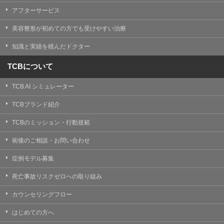
【Cookie(クッキー)について】
アフターサービス
Cookieは、一般的にインターネット閲覧を行う際、又は
WEBサービスを利用する際に、閲覧者のデバイス内にそ
美容整形が初めての方でも受けやすい治療
の閲覧情報を記憶させておく機能です。
TCBグループでは、Cookie及び類似技術を使用して収集
知識と実績を積んだドクター
した情報を利用することにより、WEBサイトの利用状況
を分析し、パフォーマンス改善や、WEBサイトを通じて
提供するサービスの向上・改善のため、Cookieを使用す
TCBについて
ることがあります。ご使用のブラウザによりCookieを無
効とすることが可能です。ただし、Cookieを無効にした
TCB AI シミュレーター
場合、WEBサイト上のサービスの全部または一部のペー
ジが正しく表示されなくなる場合がありますのでご留意
ください。
TCBブランド紹介
【アクセスログについて】
TCBのミッション・行動規範
TCBグループが運営するWEBサイトでは、アクセスログ
として患者様の履歴情報をサーバ上に記録しています。
術後のご相談・お問い合わせ
アクセスログはWEBサイトの保守管理や利用状況に関す
る統計分析のために使用されます。それ以外の目的で使
症例モデル募集
用されることはありません。
死亡事故リスクゼロへの取り組み
【プライバシーポリシーの改定について】
本プライバシーポリシーの内容は、法令変更への対応や
カウンセリングフロー
事業上の必要性等に応じて、改定される場合がありま
す。
はじめての方へ
変更後のプライバシーポリシーについては、当サイトに