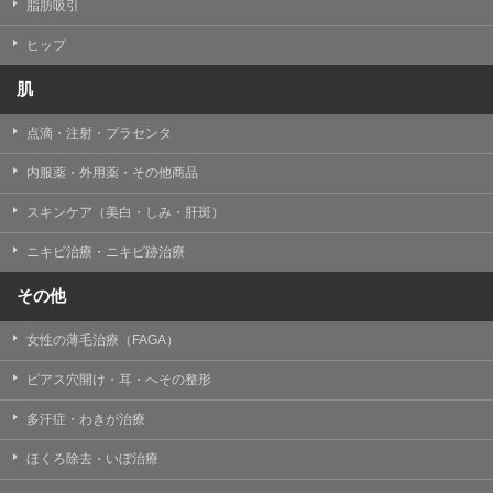
【個人情報の管理体制について】
脂肪吸引
TCBグループは、取り扱う個人情報を、厳正な管理の下
に蓄積・保管し、当該個人情報への不正アクセス・紛
ヒップ
失・破壊・改ざんおよび漏洩等を防止するため、必要か
つ適切な組織的・人的・物理的・技術的防御措置を講じ
肌
ます。
点滴・注射・プラセンタ
【個人情報の共同利用について】
TCBグループは、【利用目的】達成に必要な範囲で、取
内服薬・外用薬・その他商品
得情報を共同して利用することがあります。
なお、共同利用にあたっては、一般社団法人メディカル
アライアンスが個人情報の管理について責任を有しま
スキンケア（美白・しみ・肝斑）
す。
ニキビ治療・ニキビ跡治療
東京都港区西新橋3-25-33 フロンティア御成門7F
一般社団法人メディカルアライアンス
その他
代表電話番号03-6459-0169
女性の薄毛治療（FAGA）
①共同して利用される情報
ピアス穴開け・耳・へその整形
【取得する情報】に規定されている取得情報
多汗症・わきが治療
②共同して利用する者の範囲
ほくろ除去・いぼ治療
【基本理念】に規定するTCBグループ