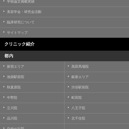
学術論文掲載実績
美容学会・研究会活動
臨床研究について
サイトマップ
クリニック紹介
都内
新宿エリア
高田馬場院
池袋駅前院
銀座エリア
秋葉原院
渋谷駅前院
中野院
町田院
立川院
八王子院
品川院
北千住院
自由が丘院