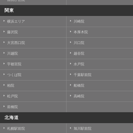
関東
横浜エリア
川崎院
藤沢院
本厚木院
大宮西口院
川口院
川越院
越谷院
宇都宮院
水戸院
つくば院
千葉駅前院
柏院
船橋院
松戸院
高崎院
前橋院
北海道
札幌駅前院
旭川駅前院