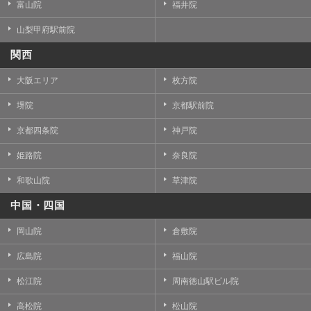
富山院
福井院
山梨甲府駅前院
関西
大阪エリア
枚方院
堺院
京都駅前院
京都四条院
神戸院
姫路院
奈良院
和歌山院
草津院
中国・四国
岡山院
倉敷院
広島院
福山院
松江院
周南徳山駅ビル院
高松院
松山院