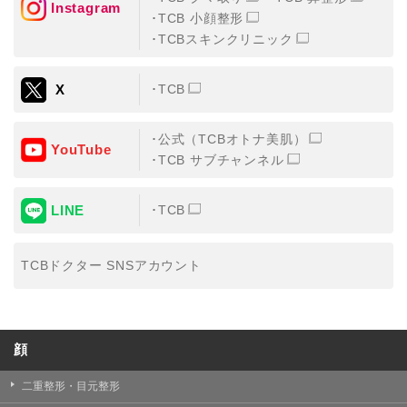
Instagram
TCB 小顔整形
・氏名、生年月日、メールアドレス、電話番号
TCBスキンクリニック
・その他、特定の個人を識別することができる情報
X
TCB
②TCBグループが各種サービスの利用に関連して取得す
る情報
公式（TCBオトナ美肌）
・患者様がご利用になった各種サービスの内容、ご利用
YouTube
日時、閲覧履歴等に関連する情報
TCB サブチャンネル
（これには、Cookie情報、アクセスログ等の利用状況に
関する情報を含みます。）
LINE
TCB
③TCBグループが第三者から間接的に収集する情報
患者様の同意を得た上で、以下の情報をパブリックDMP
事業者およびアフィリエイトサービスプロバイダ等の第
TCBドクター SNSアカウント
三者から取得し、TCBグループが既に有している患者様
の個人情報と紐づける場合があります。
・患者様の閲覧履歴、端末等の情報
顔
【利用目的】
TCBグループは取得情報を以下の目的で利用いたしま
二重整形・目元整形
す。