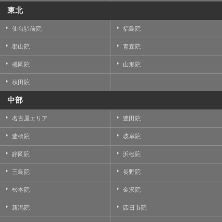
東北
仙台駅前院
福島院
郡山院
青森院
盛岡院
山形院
秋田院
中部
名古屋エリア
豊田院
豊橋院
岐阜院
静岡院
浜松院
三島院
長野院
松本院
金沢院
新潟院
四日市院