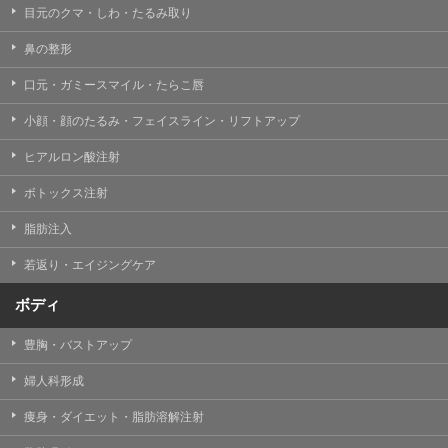
目元のクマ・しわ・たるみ取り
・クリニックの来院予約、医療サービスの提供、医療関
連商品の販売、アフターケア対応、これらに付随する諸
鼻の整形
対応等のサービス提供のため
口元・ガミースマイル・たらこ唇
・医療サービスの提供に関する他の医療機関、検査機関
及び研究機関との連携のため
小顔・顔のたるみ・フェイスライン・リフトアップ
・サービス向上を目的とした医療サービス・販売する医
ヒアルロン酸注射
療関連商品に関する患者様へのアンケートの送受信及び
これに付随する諸対応のため
ボトックス注射
・Cookie等の技術を用いたアクセス履歴、閲覧記録等に
脂肪注入
関する情報の収集、分析
若返り・エイジングケア
・閲覧記録等から趣味・嗜好を分析した情報を使用して
の広告に利用するため
ボディ
・お問い合わせ又はご意見の内容確認及びその対応のた
め
豊胸・バストアップ
・患者様のサービス利用状況の分析及び症例研究のため
婦人科形成
・広告、宣伝、マーケティングのため
痩身・ダイエット・脂肪溶解注射