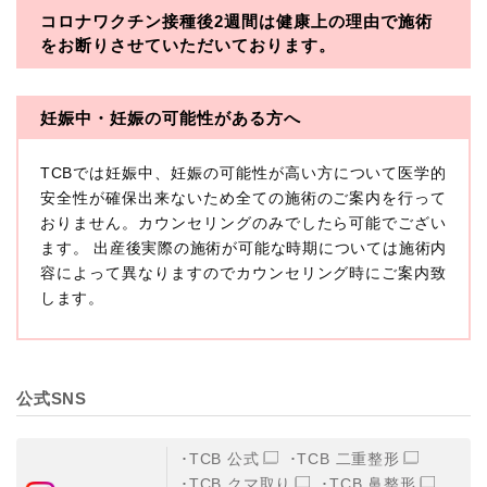
コロナワクチン接種後2週間は
健康上の理由で施術
・一般社団法人メディカルアライアンス
をお断りさせていただいております。
・医療法人社団メディカルフロンティア
・医療法人社団創彩会
妊娠中・妊娠の可能性がある方へ
【定義】
TCBでは妊娠中、妊娠の可能性が高い方について医学的
本プライバシーポリシーにおいて「個人情報」とは、生
存する個人に関する情報であって、当該情報に含まれる
安全性が確保出来ないため全ての施術のご案内を行って
氏名、生年月日その他の記述等により特定の個人を識別
おりません。カウンセリングのみでしたら可能でござい
できるもの又は個人識別符号（個人情報保護委員会の政
ます。 出産後実際の施術が可能な時期については施術内
令に準じます。）が含まれるものをいいます。
収集した患者様に関する情報には、単独のままでは特定
容によって異なりますのでカウンセリング時にご案内致
の個人を識別できない情報もありますが、他の情報と組
します。
み合わせることにより特定の個人を識別できる場合、か
かる情報は「個人関連情報」として「個人情報」と同様
に扱うものとします。
【取得する情報】
公式SNS
TCBグループが【利用目的】に定める目的を達成するた
めに取得する情報には、次のものが含まれます（以下①
ないし③を併せて「取得情報」といいます。）。
TCB 公式
TCB 二重整形
①TCBグループが患者様から取得する情報
TCB クマ取り
TCB 鼻整形