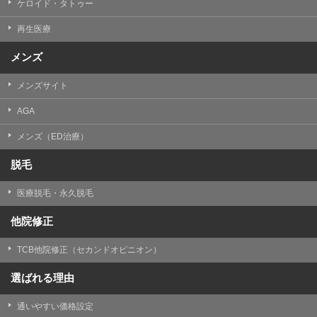
ケロイド・タトゥー
③共同利用する者の利用目的
再生医療
【利用目的】の達成のため
メンズ
【外部委託について】
TCBグループは、【利用目的】の達成に必要な範囲内に
メンズサイト
おいて、取得情報の取扱いの全部または一部を外部の業
務委託先に委託することがあります。取得情報の取り扱
いを委託する場合、委託先との間で、個人情報の保護に
AGA
関する取り決めを行い、契約にあたっては取得情報が適
正に管理されるよう確保します。
メンズ（ED治療）
【第三者提供について】
脱毛
TCBグループは、個人情報保護法その他の法令により認
められる場合を除き、患者様の同意なしに、取得情報を
医療脱毛・永久脱毛
委託先以外の第三者に開示・提供することはありませ
ん。
他院修正
【個人情報の開示・訂正・利用停止について】
TCBグループは、本人の申し出により個人情報に関する
TCB他院修正（セカンドオピニオン）
開示、訂正、更新、削除、利用停止その他お問い合わせ
について、これを適切に対応します。
選ばれる理由
問合せ先：
個人情報お問合せフォーム
通いやすい価格設定