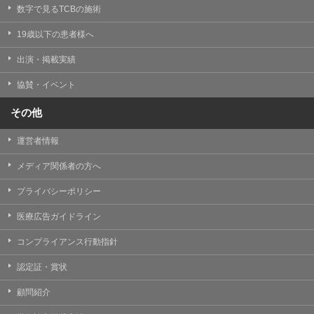
掲載したときをもって効力を生じるものとします。
数字で見るTCBの施術
19歳以下の患者様へ
出演・掲載実績
協賛・イベント
その他
運営者情報
メディア関係者の方へ
プライバシーポリシー
医療広告ガイドライン
コンプライアンス行動指針
認定証・賞状
顧問紹介