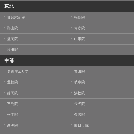
東北
仙台駅前院
福島院
郡山院
青森院
盛岡院
山形院
秋田院
中部
名古屋エリア
豊田院
豊橋院
岐阜院
静岡院
浜松院
三島院
長野院
松本院
金沢院
新潟院
四日市院