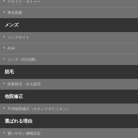
ケロイド・タトゥー
③共同利用する者の利用目的
再生医療
【利用目的】の達成のため
メンズ
【外部委託について】
TCBグループは、【利用目的】の達成に必要な範囲内に
メンズサイト
おいて、取得情報の取扱いの全部または一部を外部の業
務委託先に委託することがあります。取得情報の取り扱
いを委託する場合、委託先との間で、個人情報の保護に
AGA
関する取り決めを行い、契約にあたっては取得情報が適
正に管理されるよう確保します。
メンズ（ED治療）
【第三者提供について】
脱毛
TCBグループは、個人情報保護法その他の法令により認
められる場合を除き、患者様の同意なしに、取得情報を
医療脱毛・永久脱毛
委託先以外の第三者に開示・提供することはありませ
ん。
他院修正
【個人情報の開示・訂正・利用停止について】
TCBグループは、本人の申し出により個人情報に関する
TCB他院修正（セカンドオピニオン）
開示、訂正、更新、削除、利用停止その他お問い合わせ
について、これを適切に対応します。
選ばれる理由
問合せ先：
個人情報お問合せフォーム
通いやすい価格設定