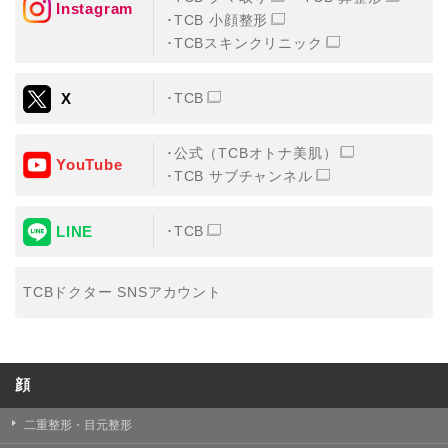
Instagram
TCB 小顔整形
・氏名、生年月日、メールアドレス、電話番号
TCBスキンクリニック
・その他、特定の個人を識別することができる情報
X
TCB
②TCBグループが各種サービスの利用に関連して取得す
る情報
公式（TCBオトナ美肌）
・患者様がご利用になった各種サービスの内容、ご利用
YouTube
日時、閲覧履歴等に関連する情報
TCB サブチャンネル
（これには、Cookie情報、アクセスログ等の利用状況に
関する情報を含みます。）
LINE
TCB
③TCBグループが第三者から間接的に収集する情報
患者様の同意を得た上で、以下の情報をパブリックDMP
事業者およびアフィリエイトサービスプロバイダ等の第
TCBドクター SNSアカウント
三者から取得し、TCBグループが既に有している患者様
の個人情報と紐づける場合があります。
・患者様の閲覧履歴、端末等の情報
顔
【利用目的】
TCBグループは取得情報を以下の目的で利用いたしま
二重整形・目元整形
す。