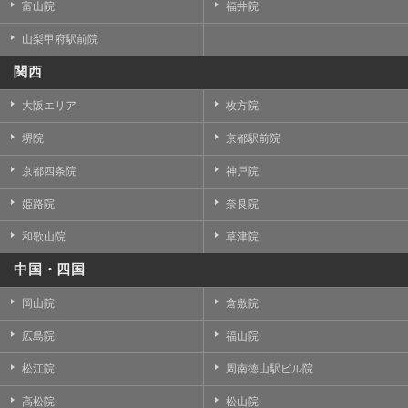
富山院
福井院
山梨甲府駅前院
関西
大阪エリア
枚方院
堺院
京都駅前院
京都四条院
神戸院
姫路院
奈良院
和歌山院
草津院
中国・四国
岡山院
倉敷院
広島院
福山院
松江院
周南徳山駅ビル院
高松院
松山院