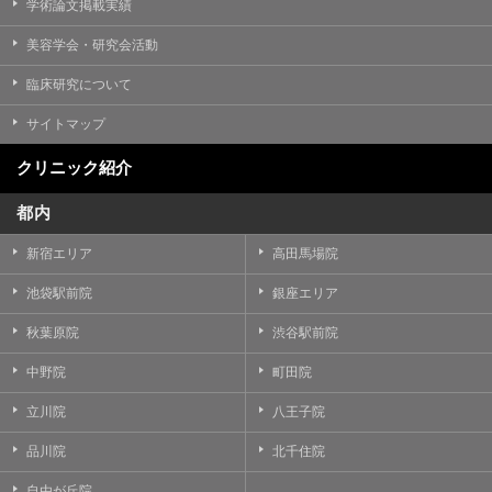
学術論文掲載実績
美容学会・研究会活動
臨床研究について
サイトマップ
クリニック紹介
都内
新宿エリア
高田馬場院
池袋駅前院
銀座エリア
秋葉原院
渋谷駅前院
中野院
町田院
立川院
八王子院
品川院
北千住院
自由が丘院