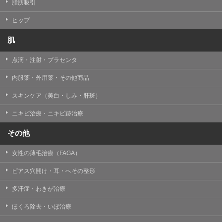
【個人情報の管理体制について】
脂肪吸引
TCBグループは、取り扱う個人情報を、厳正な管理の下
に蓄積・保管し、当該個人情報への不正アクセス・紛
ヒップ
失・破壊・改ざんおよび漏洩等を防止するため、必要か
つ適切な組織的・人的・物理的・技術的防御措置を講じ
肌
ます。
点滴・注射・プラセンタ
【個人情報の共同利用について】
TCBグループは、【利用目的】達成に必要な範囲で、取
内服薬・外用薬・その他商品
得情報を共同して利用することがあります。
なお、共同利用にあたっては、一般社団法人メディカル
アライアンスが個人情報の管理について責任を有しま
スキンケア（美白・しみ・肝斑）
す。
ニキビ治療・ニキビ跡治療
東京都港区西新橋3-25-33 フロンティア御成門7F
一般社団法人メディカルアライアンス
その他
代表電話番号03-6459-0169
女性の薄毛治療（FAGA）
①共同して利用される情報
ピアス穴開け・耳・へその整形
【取得する情報】に規定されている取得情報
多汗症・わきが治療
②共同して利用する者の範囲
ほくろ除去・いぼ治療
【基本理念】に規定するTCBグループ