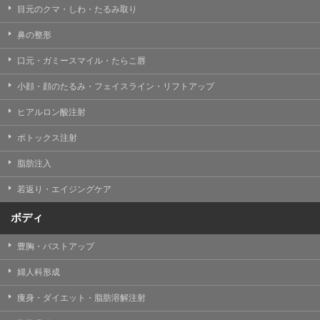
目元のクマ・しわ・たるみ取り
・クリニックの来院予約、医療サービスの提供、医療関
連商品の販売、アフターケア対応、これらに付随する諸
鼻の整形
対応等のサービス提供のため
口元・ガミースマイル・たらこ唇
・医療サービスの提供に関する他の医療機関、検査機関
及び研究機関との連携のため
小顔・顔のたるみ・フェイスライン・リフトアップ
・サービス向上を目的とした医療サービス・販売する医
ヒアルロン酸注射
療関連商品に関する患者様へのアンケートの送受信及び
これに付随する諸対応のため
ボトックス注射
・Cookie等の技術を用いたアクセス履歴、閲覧記録等に
脂肪注入
関する情報の収集、分析
若返り・エイジングケア
・閲覧記録等から趣味・嗜好を分析した情報を使用して
の広告に利用するため
ボディ
・お問い合わせ又はご意見の内容確認及びその対応のた
め
豊胸・バストアップ
・患者様のサービス利用状況の分析及び症例研究のため
婦人科形成
・広告、宣伝、マーケティングのため
痩身・ダイエット・脂肪溶解注射