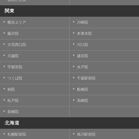
関東
横浜エリア
川崎院
藤沢院
本厚木院
大宮西口院
川口院
川越院
越谷院
宇都宮院
水戸院
つくば院
千葉駅前院
柏院
船橋院
松戸院
高崎院
前橋院
北海道
札幌駅前院
旭川駅前院