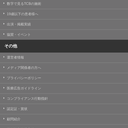
掲載したときをもって効力を生じるものとします。
数字で見るTCBの施術
19歳以下の患者様へ
出演・掲載実績
協賛・イベント
その他
運営者情報
メディア関係者の方へ
プライバシーポリシー
医療広告ガイドライン
コンプライアンス行動指針
認定証・賞状
顧問紹介