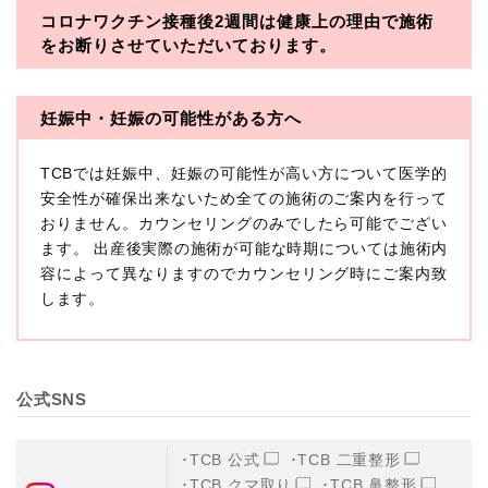
コロナワクチン接種後2週間は
健康上の理由で施術
・一般社団法人メディカルアライアンス
をお断りさせていただいております。
・医療法人社団メディカルフロンティア
・医療法人社団創彩会
妊娠中・妊娠の可能性がある方へ
【定義】
TCBでは妊娠中、妊娠の可能性が高い方について医学的
本プライバシーポリシーにおいて「個人情報」とは、生
存する個人に関する情報であって、当該情報に含まれる
安全性が確保出来ないため全ての施術のご案内を行って
氏名、生年月日その他の記述等により特定の個人を識別
おりません。カウンセリングのみでしたら可能でござい
できるもの又は個人識別符号（個人情報保護委員会の政
ます。 出産後実際の施術が可能な時期については施術内
令に準じます。）が含まれるものをいいます。
収集した患者様に関する情報には、単独のままでは特定
容によって異なりますのでカウンセリング時にご案内致
の個人を識別できない情報もありますが、他の情報と組
します。
み合わせることにより特定の個人を識別できる場合、か
かる情報は「個人関連情報」として「個人情報」と同様
に扱うものとします。
【取得する情報】
公式SNS
TCBグループが【利用目的】に定める目的を達成するた
めに取得する情報には、次のものが含まれます（以下①
ないし③を併せて「取得情報」といいます。）。
TCB 公式
TCB 二重整形
①TCBグループが患者様から取得する情報
TCB クマ取り
TCB 鼻整形