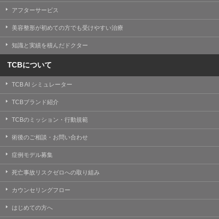
【Cookie(クッキー)について】
アフターサービス
Cookieは、一般的にインターネット閲覧を行う際、又は
WEBサービスを利用する際に、閲覧者のデバイス内にそ
美容整形が初めての方でも受けやすい治療
の閲覧情報を記憶させておく機能です。
TCBグループでは、Cookie及び類似技術を使用して収集
知識と実績を積んだドクター
した情報を利用することにより、WEBサイトの利用状況
を分析し、パフォーマンス改善や、WEBサイトを通じて
提供するサービスの向上・改善のため、Cookieを使用す
TCBについて
ることがあります。ご使用のブラウザによりCookieを無
効とすることが可能です。ただし、Cookieを無効にした
TCB AI シミュレーター
場合、WEBサイト上のサービスの全部または一部のペー
ジが正しく表示されなくなる場合がありますのでご留意
ください。
TCBブランド紹介
【アクセスログについて】
TCBのミッション・行動規範
TCBグループが運営するWEBサイトでは、アクセスログ
として患者様の履歴情報をサーバ上に記録しています。
術後のご相談・お問い合わせ
アクセスログはWEBサイトの保守管理や利用状況に関す
る統計分析のために使用されます。それ以外の目的で使
症例モデル募集
用されることはありません。
死亡事故リスクゼロへの取り組み
【プライバシーポリシーの改定について】
本プライバシーポリシーの内容は、法令変更への対応や
カウンセリングフロー
事業上の必要性等に応じて、改定される場合がありま
す。
はじめての方へ
変更後のプライバシーポリシーについては、当サイトに