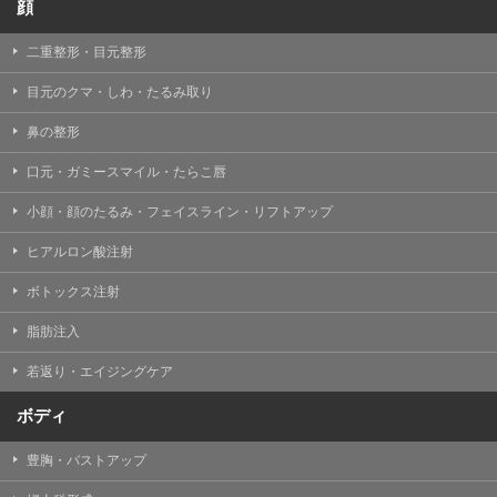
顔
二重整形・目元整形
目元のクマ・しわ・たるみ取り
鼻の整形
口元・ガミースマイル・たらこ唇
小顔・顔のたるみ・フェイスライン・リフトアップ
ヒアルロン酸注射
ボトックス注射
脂肪注入
若返り・エイジングケア
ボディ
豊胸・バストアップ