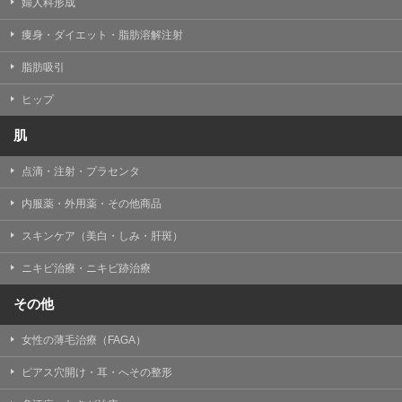
婦人科形成
痩身・ダイエット・脂肪溶解注射
脂肪吸引
ヒップ
肌
点滴・注射・プラセンタ
内服薬・外用薬・その他商品
スキンケア（美白・しみ・肝斑）
ニキビ治療・ニキビ跡治療
その他
女性の薄毛治療（FAGA）
ピアス穴開け・耳・へその整形