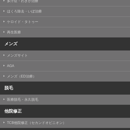
多汗症・わきが治療
ほくろ除去・いぼ治療
ケロイド・タトゥー
再生医療
メンズ
メンズサイト
AGA
メンズ（ED治療）
脱毛
医療脱毛・永久脱毛
他院修正
TCB他院修正（セカンドオピニオン）