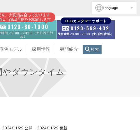
Language
只今、大変混み合っております
INE・WEB予約をお勧めします
初診・再診の方のお電話
TCBカスタマーサポート
0120-86-7000
0120-569-432
時間／9:00～23:00（土日祝日対
受付時間／9:00～23:00（土日祝日対応）
応）
症例モデル
採用情報
顧問紹介
検索
間やダウンタイム
2024/11/29 公開
2024/11/29 更新