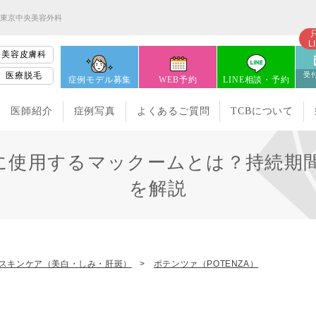
B東京中央美容外科
L
美容皮膚科
医療脱毛
受付
症例モデル募集
WEB予約
LINE相談・予約
医師紹介
症例写真
よくあるご質問
TCBについて
に使用するマックームとは？持続期
を解説
スキンケア（美白・しみ・肝斑）
ポテンツァ（POTENZA）