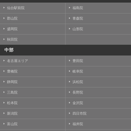
仙台駅前院
福島院
郡山院
青森院
盛岡院
山形院
秋田院
中部
名古屋エリア
豊田院
豊橋院
岐阜院
静岡院
浜松院
三島院
長野院
松本院
金沢院
新潟院
四日市院
富山院
福井院