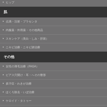
ヒップ
肌
点滴・注射・プラセンタ
内服薬・外用薬・その他商品
スキンケア（美白・しみ・肝斑）
ニキビ治療・ニキビ跡治療
その他
女性の薄毛治療（FAGA）
ピアス穴開け・耳・へその整形
多汗症・わきが治療
ほくろ除去・いぼ治療
ケロイド・タトゥー