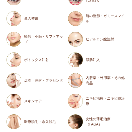
しわ取り
唇の整形・ガミースマイ
鼻の整形
ル
輪郭・小顔・リフトアッ
ヒアルロン酸注射
プ
ボトックス注射
脂肪注入
内服薬・外用薬・その他
点滴・注射・プラセンタ
商品
ニキビ治療・ニキビ跡治
スキンケア
療
女性の薄毛治療
医療脱毛・永久脱毛
（FAGA）