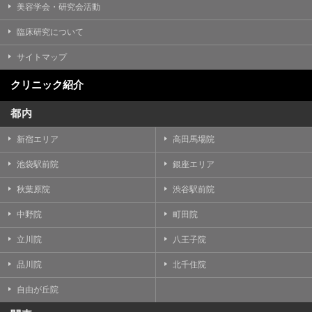
美容学会・研究会活動
臨床研究について
サイトマップ
クリニック紹介
都内
新宿エリア
高田馬場院
池袋駅前院
銀座エリア
秋葉原院
渋谷駅前院
中野院
町田院
立川院
八王子院
品川院
北千住院
自由が丘院