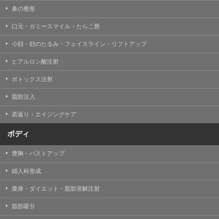
鼻の整形
口元・ガミースマイル・たらこ唇
小顔・顔のたるみ・フェイスライン・リフトアップ
ヒアルロン酸注射
ボトックス注射
脂肪注入
若返り・エイジングケア
ボディ
豊胸・バストアップ
婦人科形成
痩身・ダイエット・脂肪溶解注射
脂肪吸引