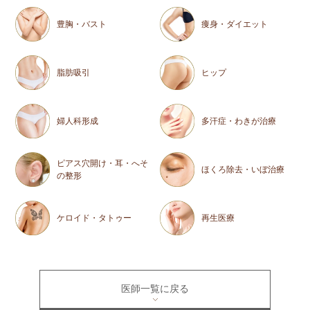
豊胸・バスト
痩身・ダイエット
脂肪吸引
ヒップ
婦人科形成
多汗症・わきが治療
ピアス穴開け・耳・へそ
ほくろ除去・いぼ治療
の整形
ケロイド・タトゥー
再生医療
医師一覧に戻る