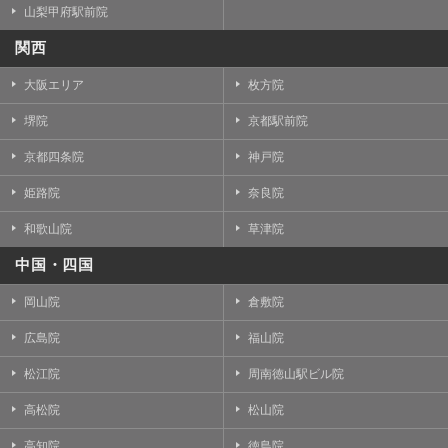
山梨甲府駅前院
関西
大阪エリア
枚方院
堺院
京都駅前院
京都四条院
神戸院
姫路院
奈良院
和歌山院
草津院
中国・四国
岡山院
倉敷院
広島院
福山院
松江院
周南徳山駅ビル院
高松院
松山院
高知院
徳島院