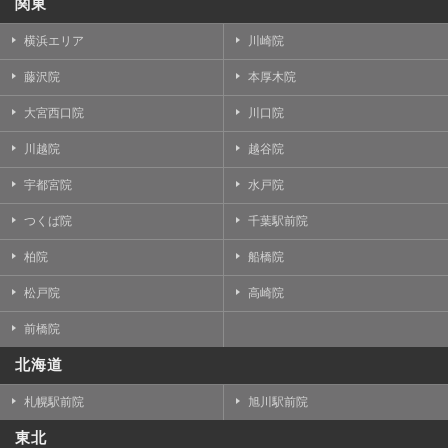
関東
横浜エリア
川崎院
藤沢院
本厚木院
大宮西口院
川口院
川越院
越谷院
宇都宮院
水戸院
つくば院
千葉駅前院
柏院
船橋院
松戸院
高崎院
前橋院
北海道
札幌駅前院
旭川駅前院
東北