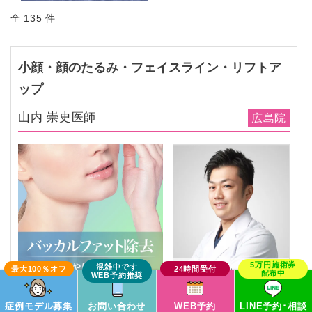
全 135 件
小顔・顔のたるみ・フェイスライン・リフトア
ップ
山内 崇史医師
広島院
山内 崇史
医師
症例モデル募集
お問い合わせ
WEB予約
LINE予約･相談