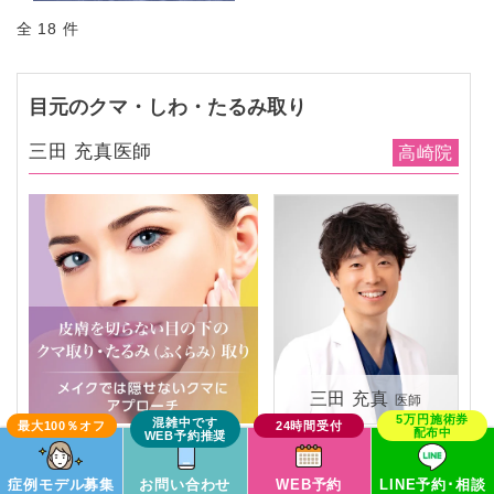
全 18 件
目元のクマ・しわ・たるみ取り
三田 充真医師
高崎院
三田 充真
医師
この症例モデルで予約
症例モデル募集
お問い合わせ
WEB予約
LINE予約･相談