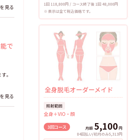
1回 118,800円 / コース終了後 1回 48,000円
を見る
表示は全て税込価格です。
可能で
ます。
全身脱毛オーダーメイド
を見る
照射範囲
全身＋VIO・顔
5,100
3回
コース
月額
円
84回払い/初月のみ5,313円