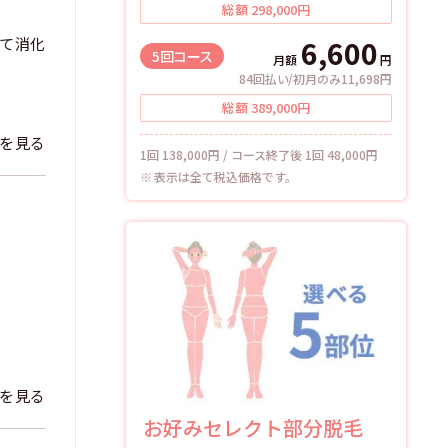
総額
298,000
円
て消化
6,600
5回
コース
月額
円
84回払い/初月のみ11,698円
総額
389,000
円
を見る
1回 138,000円 / コース終了後 1回 48,000円
表示は全て税込価格です。
を見る
お好みセレクト部分脱毛