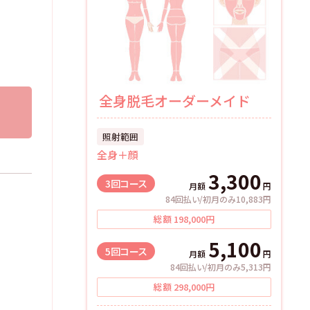
全身脱毛オーダーメイド
照射範囲
全身＋顔
3,300
3回
コース
月額
円
84回払い/初月のみ10,883円
総額
198,000
円
5,100
5回
コース
月額
円
84回払い/初月のみ5,313円
総額
298,000
円