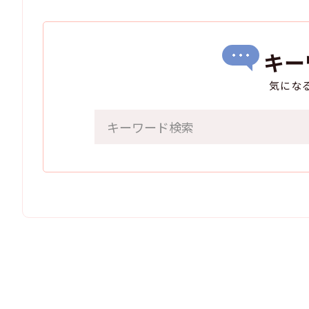
キー
気にな