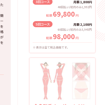
3回
コース
月額
1,800
円
れた
48回払い/初月のみ1,992円
69,800
で簡
総額
円
ゾー
5回
コース
月額
2,100
円
毛を
60回払い/初月のみ3,945円
資格
98,000
とが
総額
円
ンを
表示は全て税込価格です。