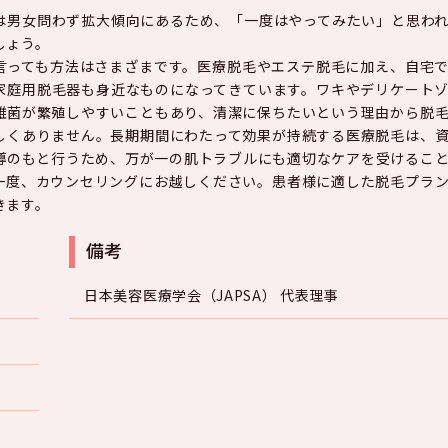
は男女問わず拡大傾向にあるため、「一度はやってみたい」と思わ
しょう。
言っても方法はさまざまです。医療脱毛やエステ脱毛に加え、自宅
家庭用脱毛器も身近なものになってきています。ワキやデリケート
雑菌が繁殖しやすいこともあり、清潔に保ちたいという理由から脱
しくありません。長期期間にわたって効果が持続する医療脱毛は、
導のもと行うため、万が一の肌トラブルにも適切なケアを受けるこ
一度、カウンセリングにお越しください。患者様に適した脱毛プラ
きます。
備考
日本美容医療学会（JAPSA） 代表理事