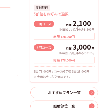
照射範囲
5部位をお好みで選択
2,100
3回
コース
月額
円
84回払い/初月のみ9,800円
総額
128,000
円
3,000
5回
コース
月額
円
84回払い/初月のみ7,017円
総額
178,000
円
1回 78,000円 / コース終了後 1回 28,000円
表示は全て税込価格です。
おすすめプラン一覧
照射部位一覧