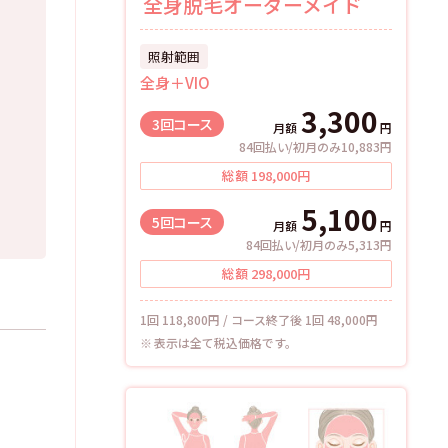
全身脱毛オーダーメイド
照射範囲
全身＋VIO
3,300
3回
コース
月額
円
84回払い/初月のみ10,883円
総額
198,000
円
5,100
5回
コース
月額
円
84回払い/初月のみ5,313円
総額
298,000
円
1回 118,800円 / コース終了後 1回 48,000円
表示は全て税込価格です。